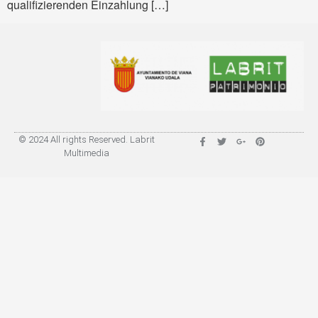
qualifizierenden Einzahlung […]
© 2024 All rights Reserved. Labrit
Multimedia