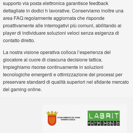
supporto via posta elettronica garantisce feedback
dettagliate in dodici h lavorative. Conserviamo inoltre una
area FAQ regolarmente aggiornata che risponde
proattivamente alle interrogativi più comuni, abilitando ai
player di individuare soluzioni veloci senza esigenza di
contatto diretto.
La nostra visione operativa colloca l’esperienza del
giocatore al cuore di ciascuna decisione tattica.
Impieghiamo risorse continuamente in soluzioni
tecnologiche emergenti e ottimizzazione dei processi per
preservare standard di qualità superiori nel sfidante mercato
del gaming online.