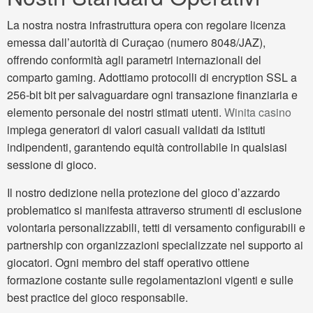
La nostra nostra infrastruttura opera con regolare licenza
emessa dall’autorità di Curaçao (numero 8048/JAZ),
offrendo conformità agli parametri internazionali del
comparto gaming. Adottiamo protocolli di encryption SSL a
256-bit bit per salvaguardare ogni transazione finanziaria e
elemento personale dei nostri stimati utenti.
Winita casino
impiega generatori di valori casuali validati da istituti
indipendenti, garantendo equità controllabile in qualsiasi
sessione di gioco.
Il nostro dedizione nella protezione del gioco d’azzardo
problematico si manifesta attraverso strumenti di esclusione
volontaria personalizzabili, tetti di versamento configurabili e
partnership con organizzazioni specializzate nel supporto ai
giocatori. Ogni membro del staff operativo ottiene
formazione costante sulle regolamentazioni vigenti e sulle
best practice del gioco responsabile.