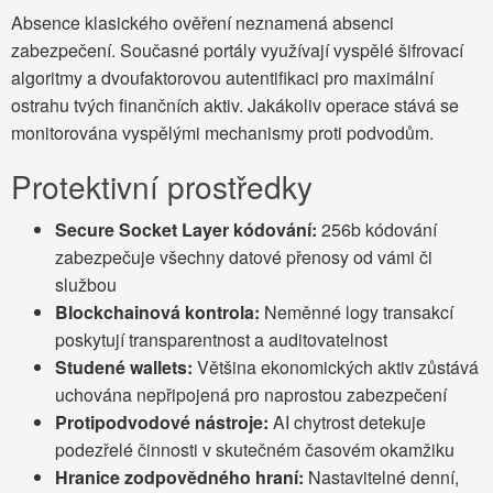
Absence klasického ověření neznamená absenci
zabezpečení. Současné portály využívají vyspělé šifrovací
algoritmy a dvoufaktorovou autentifikaci pro maximální
ostrahu tvých finančních aktiv. Jakákoliv operace stává se
monitorována vyspělými mechanismy proti podvodům.
Protektivní prostředky
Secure Socket Layer kódování:
256b kódování
zabezpečuje všechny datové přenosy od vámi či
službou
Blockchainová kontrola:
Neměnné logy transakcí
poskytují transparentnost a auditovatelnost
Studené wallets:
Většina ekonomických aktiv zůstává
uchována nepřipojená pro naprostou zabezpečení
Protipodvodové nástroje:
AI chytrost detekuje
podezřelé činnosti v skutečném časovém okamžiku
Hranice zodpovědného hraní:
Nastavitelné denní,