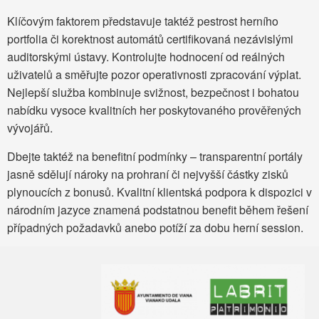
Klíčovým faktorem představuje taktéž pestrost herního
portfolia či korektnost automátů certifikovaná nezávislými
auditorskými ústavy. Kontrolujte hodnocení od reálných
uživatelů a směřujte pozor operativnosti zpracování výplat.
Nejlepší služba kombinuje svižnost, bezpečnost i bohatou
nabídku vysoce kvalitních her poskytovaného prověřených
vývojářů.
Dbejte taktéž na benefitní podmínky – transparentní portály
jasně sdělují nároky na prohraní či nejvyšší částky zisků
plynoucích z bonusů. Kvalitní klientská podpora k dispozici v
národním jazyce znamená podstatnou benefit během řešení
případných požadavků anebo potíží za dobu herní session.