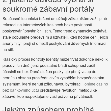
soukromé zábavní portály
Současné technická řešení umožňují zákazníkům zažít plně
relaxaci na internetových kasinech beze povinnosti
poskytování privátních listin. Tento trend dynamicky získává
stále popularitě především u uživateli, kteří hodně cení jejich
anonymity i přejí si omezit poskytování důvěrných informací
na síti.
Klasický proces kontroly identity může trvat dokonce několik
pracovních dnů, jenž podstatně brzdí schopnost začít
účastnit se her. Daná služba poskytuje přímý vstup do
hernímu obsahu prostřednictvím vyspělým bezpečnostním
systémům, které nenutí zdlouhavou byrokracii.
online casino
bez bankovního účtu
představuje revoluční metodu ke
zábavě, kde respektujeme vaši právo na privátnosti.
Jakým způsobem probíhá