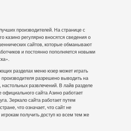
лучших производителей. На странице с
о казино регулярно вносятся сведения о
ошеннических сайтов, которые обманывают
работчиков и постоянно пополняется новыми
ка».
вующих разделах меню юзер может играть
го производителя разрешено выводить на
, настольных развлечений. В лайв разделе
ге официального сайта Азино работает
уга. Зеркало сайта работает путем
тране, что означает, что сайт не
т игрокам получить доступ ко всем тем же