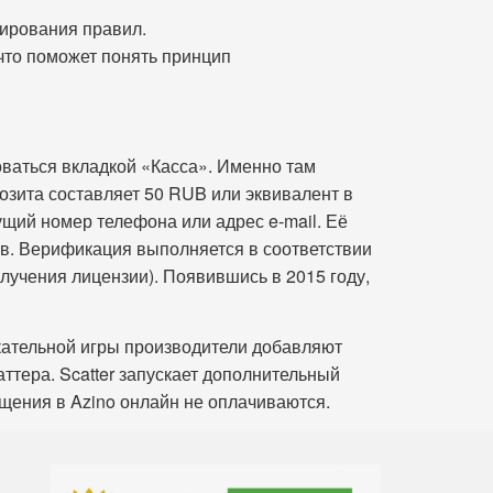
лирования правил.
что поможет понять принцип
оваться вкладкой «Касса». Именно там
зита составляет 50 RUB или эквивалент в
кущий номер телефона или адрес e-mail. Её
ов. Верификация выполняется в соответствии
лучения лицензии). Появившись в 2015 году,
кательной игры производители добавляют
ттера. Scatter запускает дополнительный
ащения в Azino онлайн не оплачиваются.