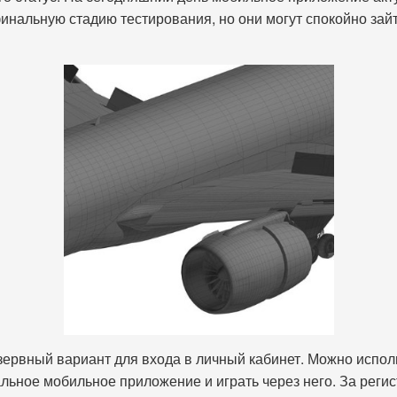
инальную стадию тестирования, но они могут спокойно зайт
резервный вариант для входа в личный кабинет. Можно исп
льное мобильное приложение и играть через него. За реги