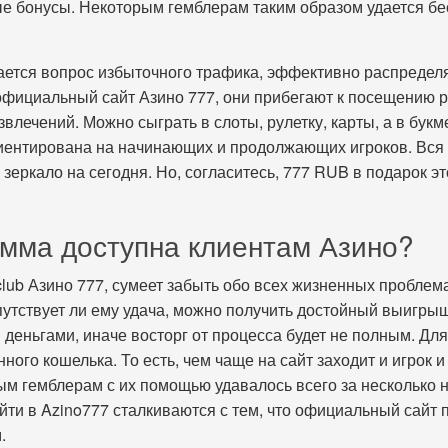
ые бонусы. Некоторым гемблерам таким образом удается б
ется вопрос избыточного трафика, эффективно распределя
 официальный сайт Азино 777, они прибегают к посещению р
влечений. Можно сыграть в слоты, рулетку, карты, а в букм
риентирована на начинающих и продолжающих игроков. Вс
 зеркало на сегодня. Но, согласитесь, 777 RUB в подарок э
амма доступна клиентам Азино?
ub Азино 777, сумеет забыть обо всех жизненных проблемах
опутствует ли ему удача, можно получить достойный выигрыш
деньгами, иначе восторг от процесса будет не полным. Дл
ного кошелька. То есть, чем чаще на сайт заходит и игрок и
ым гемблерам с их помощью удавалось всего за несколько 
йти в Azino777 сталкиваются с тем, что официальный сайт п
.