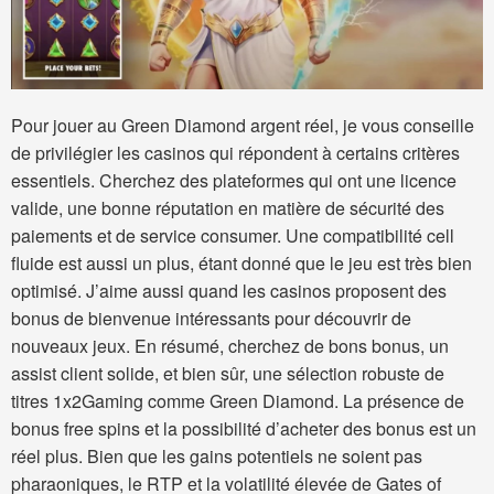
Pour jouer au Green Diamond argent réel, je vous conseille
de privilégier les casinos qui répondent à certains critères
essentiels. Cherchez des plateformes qui ont une licence
valide, une bonne réputation en matière de sécurité des
paiements et de service consumer. Une compatibilité cell
fluide est aussi un plus, étant donné que le jeu est très bien
optimisé. J’aime aussi quand les casinos proposent des
bonus de bienvenue intéressants pour découvrir de
nouveaux jeux. En résumé, cherchez de bons bonus, un
assist client solide, et bien sûr, une sélection robuste de
titres 1x2Gaming comme Green Diamond. La présence de
bonus free spins et la possibilité d’acheter des bonus est un
réel plus. Bien que les gains potentiels ne soient pas
pharaoniques, le RTP et la volatilité élevée de Gates of