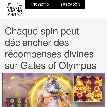
PROYECTO
BUSCADOR
Chaque spin peut
déclencher des
récompenses divines
sur Gates of Olympus