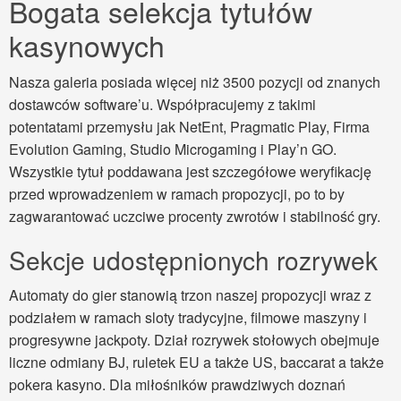
Bogata selekcja tytułów
kasynowych
Nasza galeria posiada więcej niż 3500 pozycji od znanych
dostawców software’u. Współpracujemy z takimi
potentatami przemysłu jak NetEnt, Pragmatic Play, Firma
Evolution Gaming, Studio Microgaming i Play’n GO.
Wszystkie tytuł poddawana jest szczegółowe weryfikację
przed wprowadzeniem w ramach propozycji, po to by
zagwarantować uczciwe procenty zwrotów i stabilność gry.
Sekcje udostępnionych rozrywek
Automaty do gier stanowią trzon naszej propozycji wraz z
podziałem w ramach sloty tradycyjne, filmowe maszyny i
progresywne jackpoty. Dział rozrywek stołowych obejmuje
liczne odmiany BJ, ruletek EU a także US, baccarat a także
pokera kasyno. Dla miłośników prawdziwych doznań