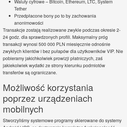
Waluty cyfrowe – Bitcoin, Ethereum, LTC, System
Tether
Przedpłacone bony po to by zachowania
anonimowości
Transakcje zostają realizowane zwykle podczas okresie 2-
24 godz. dla sprawdzonych profili. Maksymalny próg
transakcji wynosi 500 000 PLN miesięcznie odnośnie
zwykłych klientów i bez pułapów dla użytkowników VIP. Nie
pobieramy jakichkolwiek prowizji płatniczych, zaś
jakiekolwiek wydatki ze strony kierunku podmiotów
transferów są ograniczane.
Możliwość korzystania
poprzez urządzeniach
mobilnych
Stworzyliśmy systemowe programy skierowane do systemy