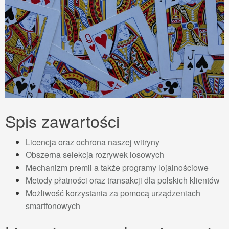
Spis zawartości
Licencja oraz ochrona naszej witryny
Obszerna selekcja rozrywek losowych
Mechanizm premii a także programy lojalnościowe
Metody płatności oraz transakcji dla polskich klientów
Możliwość korzystania za pomocą urządzeniach
smartfonowych