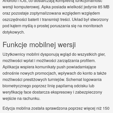
Android i iOS, co dostarczają kompletną funkcjonalność
wersji komputerowej. Apka posiada wielkość jedynie 85 MB
oraz pozostaje zoptymalizowana względem względem
oszczędności baterii i transmisji treści. Układ był stworzony
pod kątem myślą o prostej poruszania się na monitorach
dotykowych.
Funkcje mobilnej wersji
Użytkownicy mobilni dysponują wgląd do wszystkich gier,
możliwości wpłat i możliwości zarządzania profilem.
Aplikacja wspiera komunikaty push powiadamiające
odnośnie nowych promocjach, wpływach do konto a także
możliwości prestiżowych turniejów. Schemat logowania
biometrycznego poprzez linię papilarną odcisku lub
weryfikację face dostarcza ekspresowy i zabezpieczony
wejście na rachunku.
Edycja mobilna została sprawdzona poprzez więcej niż 150