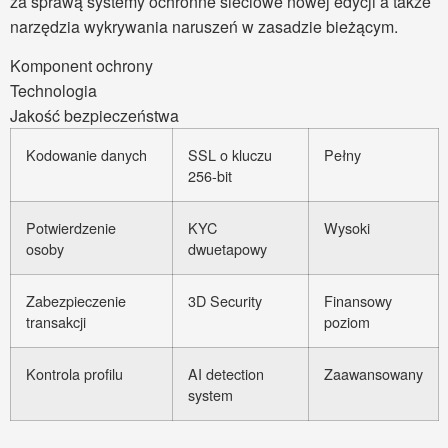
za sprawą systemy ochronne sieciowe nowej edycji a także
narzędzia wykrywania naruszeń w zasadzie bieżącym.
Komponent ochrony
Technologia
Jakość bezpieczeństwa
Kodowanie danych
SSL o kluczu
Pełny
256-bit
Potwierdzenie
KYC
Wysoki
osoby
dwuetapowy
Zabezpieczenie
3D Security
Finansowy
transakcji
poziom
Kontrola profilu
AI detection
Zaawansowany
system