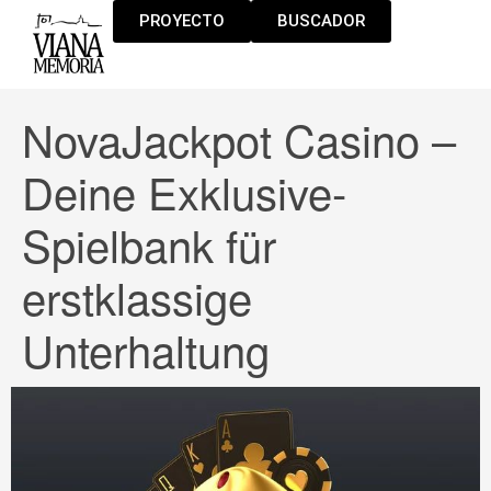
PROYECTO
BUSCADOR
NovaJackpot Casino –
Deine Exklusive-
Spielbank für
erstklassige
Unterhaltung