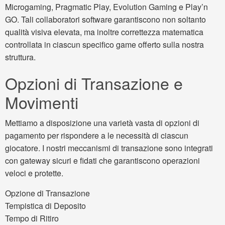
Microgaming, Pragmatic Play, Evolution Gaming e Play’n
GO. Tali collaboratori software garantiscono non soltanto
qualità visiva elevata, ma inoltre correttezza matematica
controllata in ciascun specifico game offerto sulla nostra
struttura.
Opzioni di Transazione e
Movimenti
Mettiamo a disposizione una varietà vasta di opzioni di
pagamento per rispondere a le necessità di ciascun
giocatore. I nostri meccanismi di transazione sono integrati
con gateway sicuri e fidati che garantiscono operazioni
veloci e protette.
Opzione di Transazione
Tempistica di Deposito
Tempo di Ritiro