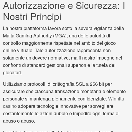
Autorizzazione e Sicurezza: I
Nostri Principi
La nostra piattaforma lavora sotto la severa vigilanza della
Malta Gaming Authority (MGA), una delle autorità di
controllo maggiormente rispettate nel ambito del gioco
online virtuale. Tale autorizzazione rappresenta non
solamente un dovere normativo, ma il nostro impegno nei
confronti di standard gestionali superiori e la tutela dei
giocatori.
Utilizziamo protocolli di crittografia SSL a 256 bit per
assicurare che ciascuna transazione monetaria e elemento
personale si mantenga pienamente confidenziale.
Winnita
casino
adopera tecnologie innovative per sorvegliare
costantemente le azioni dubbie e impedire ogni forma di
abuso o abuso.