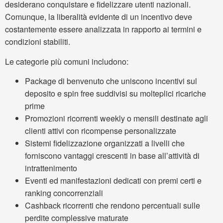
desiderano conquistare e fidelizzare utenti nazionali.
Comunque, la liberalità evidente di un incentivo deve
costantemente essere analizzata in rapporto ai termini e
condizioni stabiliti.
Le categorie più comuni includono:
Package di benvenuto che uniscono incentivi sul
deposito e spin free suddivisi su molteplici ricariche
prime
Promozioni ricorrenti weekly o mensili destinate agli
clienti attivi con ricompense personalizzate
Sistemi fidelizzazione organizzati a livelli che
forniscono vantaggi crescenti in base all’attività di
intrattenimento
Eventi ed manifestazioni dedicati con premi certi e
ranking concorrenziali
Cashback ricorrenti che rendono percentuali sulle
perdite complessive maturate