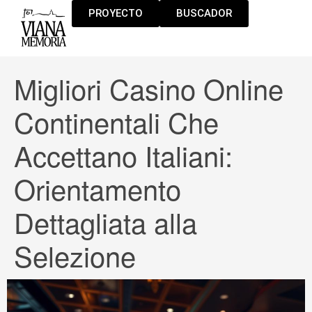
PROYECTO
BUSCADOR
Migliori Casino Online
Continentali Che
Accettano Italiani:
Orientamento
Dettagliata alla
Selezione