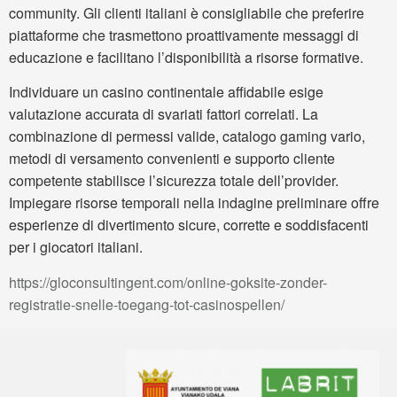
community. Gli clienti italiani è consigliabile che preferire
piattaforme che trasmettono proattivamente messaggi di
educazione e facilitano l’disponibilità a risorse formative.
Individuare un casino continentale affidabile esige
valutazione accurata di svariati fattori correlati. La
combinazione di permessi valide, catalogo gaming vario,
metodi di versamento convenienti e supporto cliente
competente stabilisce l’sicurezza totale dell’provider.
Impiegare risorse temporali nella indagine preliminare offre
esperienze di divertimento sicure, corrette e soddisfacenti
per i giocatori italiani.
https://gloconsultingent.com/online-goksite-zonder-
registratie-snelle-toegang-tot-casinospellen/