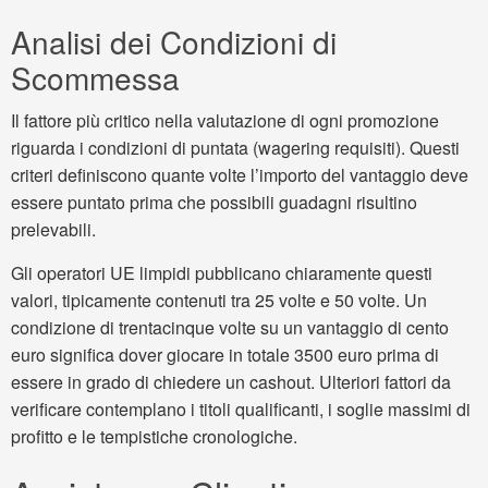
Analisi dei Condizioni di
Scommessa
Il fattore più critico nella valutazione di ogni promozione
riguarda i condizioni di puntata (wagering requisiti). Questi
criteri definiscono quante volte l’importo del vantaggio deve
essere puntato prima che possibili guadagni risultino
prelevabili.
Gli operatori UE limpidi pubblicano chiaramente questi
valori, tipicamente contenuti tra 25 volte e 50 volte. Un
condizione di trentacinque volte su un vantaggio di cento
euro significa dover giocare in totale 3500 euro prima di
essere in grado di chiedere un cashout. Ulteriori fattori da
verificare contemplano i titoli qualificanti, i soglie massimi di
profitto e le tempistiche cronologiche.