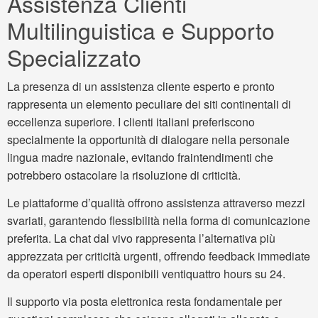
Assistenza Clienti
Multilinguistica e Supporto
Specializzato
La presenza di un assistenza cliente esperto e pronto
rappresenta un elemento peculiare dei siti continentali di
eccellenza superiore. I clienti italiani preferiscono
specialmente la opportunità di dialogare nella personale
lingua madre nazionale, evitando fraintendimenti che
potrebbero ostacolare la risoluzione di criticità.
Le piattaforme d’qualità offrono assistenza attraverso mezzi
svariati, garantendo flessibilità nella forma di comunicazione
preferita. La chat dal vivo rappresenta l’alternativa più
apprezzata per criticità urgenti, offrendo feedback immediate
da operatori esperti disponibili ventiquattro hours su 24.
Il supporto via posta elettronica resta fondamentale per