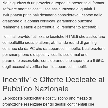
Nella giudizio di un provider europeo, la presenza di fornitori
software rinomati costituisce assicurazione di qualità. I
sviluppatori principali destinano considerevoli risorse nello
creazione di algoritmi certificati, garantendo outcome
realmente aleatori e percentuali di rendimento accertabili.
I ottimali provider utilizzano tecniche HTML5 che assicurano
compatibilità cross-platform, abilitando round di gaming
continue sia da PC che da apparecchi mobile. L’calibrazione
per smartphone e dispositivi costituisce ormai uno
parametro essenziale, considerando che superiore a il 65%
degli accessi si verifica tramite apparecchi mobili.
Incentivi e Offerte Dedicate al
Pubblico Nazionale
Le proposte pubblicitarie costituiscono uno mezzo di
promozione essenziale per gli gestori continentali che