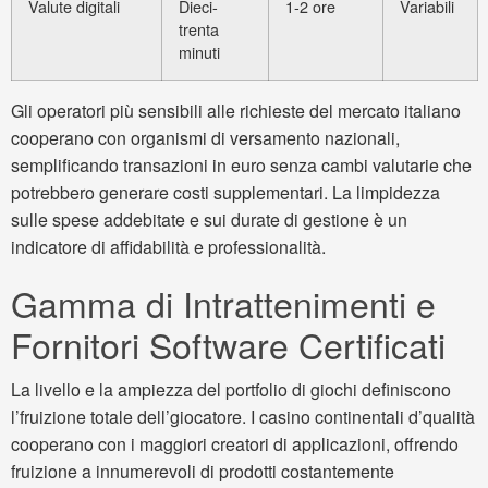
Valute digitali
Dieci-
1-2 ore
Variabili
trenta
minuti
Gli operatori più sensibili alle richieste del mercato italiano
cooperano con organismi di versamento nazionali,
semplificando transazioni in euro senza cambi valutarie che
potrebbero generare costi supplementari. La limpidezza
sulle spese addebitate e sui durate di gestione è un
indicatore di affidabilità e professionalità.
Gamma di Intrattenimenti e
Fornitori Software Certificati
La livello e la ampiezza del portfolio di giochi definiscono
l’fruizione totale dell’giocatore. I casino continentali d’qualità
cooperano con i maggiori creatori di applicazioni, offrendo
fruizione a innumerevoli di prodotti costantemente