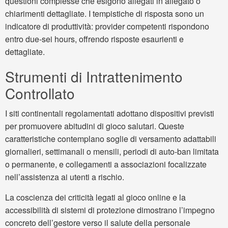
questioni complesse che esigono allegati in allegato o
chiarimenti dettagliate. I tempistiche di risposta sono un
indicatore di produttività: provider competenti rispondono
entro due-sei hours, offrendo risposte esaurienti e
dettagliate.
Strumenti di Intrattenimento
Controllato
I siti continentali regolamentati adottano dispositivi previsti
per promuovere abitudini di gioco salutari. Queste
caratteristiche contemplano soglie di versamento adattabili
giornalieri, settimanali o mensili, periodi di auto-ban limitata
o permanente, e collegamenti a associazioni focalizzate
nell’assistenza ai utenti a rischio.
La coscienza dei criticità legati al gioco online e la
accessibilità di sistemi di protezione dimostrano l’impegno
concreto dell’gestore verso il salute della personale