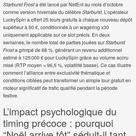
Starburst Frost
a été lancé par NetEnt au mois d’octobre
comme version hivernale du célèbre
Starburst
. L’opérateur
LuckySpin a offert 25 tours gratuits à chaque nouveau dépôt
supérieur à 50 €, conditionnés à un wagering x30
uniquement applicable sur ce slot précis. En deux
semaines, le nombre total de parties jouées sur
Starburst
Frost
a grimpé de 68 %, générant un revenu additionnel
estimé à 125 000 € pour LuckySpin grâce au volume accru
misé (RTP moyen = 96,5 %, volatilité basse). Ce cas illustre
comment l’alliance entre exclusivité thématique et
conditions ciblées peut transformer un simple tour gratuit en
moteur significatif de trafic qualifié pendant la période
festive.
L’impact psychologique du
timing précoce : pourquoi
“Noël arrive tôt” séduit‑il tant