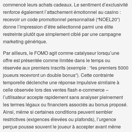
commencé leurs achats cadeaux. Le sentiment d’exclusivité
renforce également l’attachement émotionnel au casino :
recevoir un code promotionnel personnalisé (“NOEL20”)
donne l’impression d’être sélectionné parmi une élite
restreinte plutôt que simplement ciblé par une campagne
marketing générique.
Par ailleurs, le FOMO agit comme catalyseur lorsqu’une
offre est présentée comme limitée dans le temps ou
réservée aux premiers inscrits (exemple : “les premiers 5000
joueurs recevront un double bonus”). Cette contrainte
temporelle déclenche une réponse impulsive similaire à
celle observée lors des ventes flash e‑commerce –
l’utilisateur accepte rapidement sans analyser pleinement
les termes légaux ou financiers associés au bonus proposé.
Ainsi, même si certaines conditions peuvent sembler
restrictives (exigences élevées ou plafonds), l’urgence
perçue pousse souvent le joueur à accepter avant même