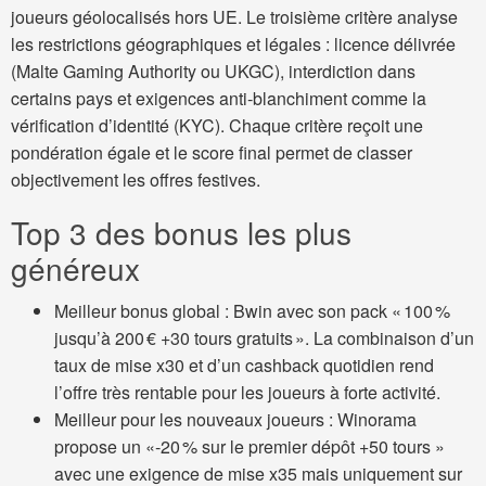
joueurs géolocalisés hors UE. Le troisième critère analyse
les restrictions géographiques et légales : licence délivrée
(Malte Gaming Authority ou UKGC), interdiction dans
certains pays et exigences anti‑blanchiment comme la
vérification d’identité (KYC). Chaque critère reçoit une
pondération égale et le score final permet de classer
objectivement les offres festives.
Top 3 des bonus les plus
généreux
Meilleur bonus global : Bwin avec son pack « 100 %
jusqu’à 200 € +30 tours gratuits ». La combinaison d’un
taux de mise x30 et d’un cashback quotidien rend
l’offre très rentable pour les joueurs à forte activité.
Meilleur pour les nouveaux joueurs : Winorama
propose un «‑20 % sur le premier dépôt +50 tours »
avec une exigence de mise x35 mais uniquement sur