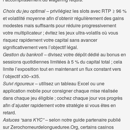
Choix du jeu optimal
– privilégiez les slots avec RTP ≥ 96 %
et volatilité moyenne afin d’obtenir régulièrement des gains
modestes mais suffisants pour réduire progressivement
votre multiplicateur ; évitez les jeux ultra‑volatils où vous
risquez rapidement votre capital sans avancer
significativement vers l’objectif légal.
Gestion du bankroll
– divisez votre dépôt dédié au bonus en
sessions quotidiennes limitées à 5 % du capital total ; cela
limite l’exposition tout en maintenant un flux constant vers
l’objectif x30–x35.
Suivi rigoureux
– utilisez un tableau Excel ou une
application mobile pour consigner chaque mise réalisée
dans chaque jeu éligible ; cochez chaque jour vos progrès
afin d’ajuster rapidement votre stratégie si vous êtes en
retard.
Astuces “sans KYC”
– selon notre guide partenaire publié
sur Zerochomeurdelongueduree.Org, certains casinos