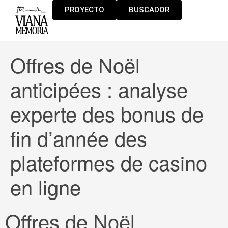
PROYECTO
BUSCADOR
Offres de Noël
anticipées : analyse
experte des bonus de
fin d’année des
plateformes de casino
en ligne
Offres de Noël