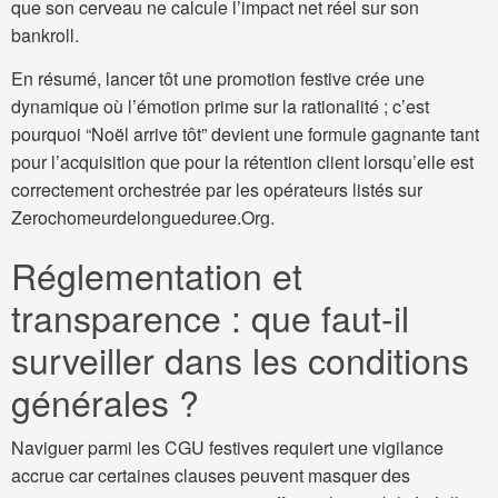
que son cerveau ne calcule l’impact net réel sur son
bankroll.
En résumé, lancer tôt une promotion festive crée une
dynamique où l’émotion prime sur la rationalité ; c’est
pourquoi “Noël arrive tôt” devient une formule gagnante tant
pour l’acquisition que pour la rétention client lorsqu’elle est
correctement orchestrée par les opérateurs listés sur
Zerochomeurdelongueduree.Org.
Réglementation et
transparence : que faut‑il
surveiller dans les conditions
générales ?
Naviguer parmi les CGU festives requiert une vigilance
accrue car certaines clauses peuvent masquer des