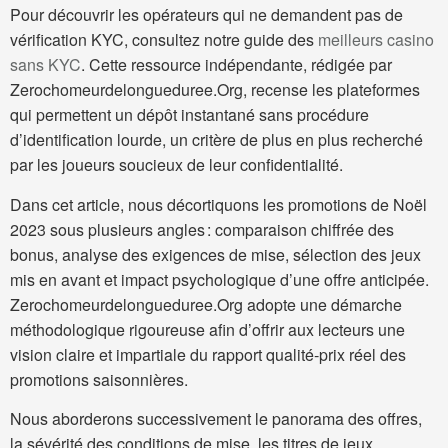
Pour découvrir les opérateurs qui ne demandent pas de
vérification KYC, consultez notre guide des
meilleurs casino
sans KYC
. Cette ressource indépendante, rédigée par
Zerochomeurdelongueduree.Org, recense les plateformes
qui permettent un dépôt instantané sans procédure
d’identification lourde, un critère de plus en plus recherché
par les joueurs soucieux de leur confidentialité.
Dans cet article, nous décortiquons les promotions de Noël
2023 sous plusieurs angles : comparaison chiffrée des
bonus, analyse des exigences de mise, sélection des jeux
mis en avant et impact psychologique d’une offre anticipée.
Zerochomeurdelongueduree.Org adopte une démarche
méthodologique rigoureuse afin d’offrir aux lecteurs une
vision claire et impartiale du rapport qualité‑prix réel des
promotions saisonnières.
Nous aborderons successivement le panorama des offres,
la sévérité des conditions de mise, les titres de jeux