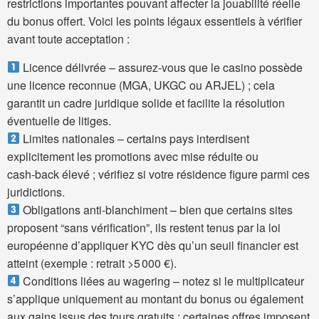
restrictions importantes pouvant affecter la jouabilité réelle
du bonus offert. Voici les points légaux essentiels à vérifier
avant toute acceptation :
Licence délivrée – assurez‑vous que le casino possède
une licence reconnue (MGA, UKGC ou ARJEL) ; cela
garantit un cadre juridique solide et facilite la résolution
éventuelle de litiges.
Limites nationales – certains pays interdisent
explicitement les promotions avec mise réduite ou
cash‑back élevé ; vérifiez si votre résidence figure parmi ces
juridictions.
Obligations anti‑blanchiment – bien que certains sites
proposent “sans vérification”, ils restent tenus par la loi
européenne d’appliquer KYC dès qu’un seuil financier est
atteint (exemple : retrait >5 000 €).
Conditions liées au wagering – notez si le multiplicateur
s’applique uniquement au montant du bonus ou également
aux gains issus des tours gratuits ; certaines offres imposent