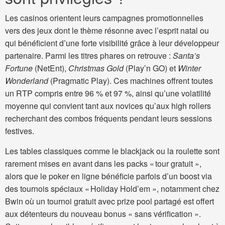
Les casinos orientent leurs campagnes promotionnelles
vers des jeux dont le thème résonne avec l’esprit natal ou
qui bénéficient d’une forte visibilité grâce à leur développeur
partenaire. Parmi les titres phares on retrouve :
Santa’s
Fortune
(NetEnt),
Christmas Gold
(Play’n GO) et
Winter
Wonderland
(Pragmatic Play). Ces machines offrent toutes
un RTP compris entre 96 % et 97 %, ainsi qu’une volatilité
moyenne qui convient tant aux novices qu’aux high rollers
recherchant des combos fréquents pendant leurs sessions
festives.
Les tables classiques comme le blackjack ou la roulette sont
rarement mises en avant dans les packs « tour gratuit »,
alors que le poker en ligne bénéficie parfois d’un boost via
des tournois spéciaux « Holiday Hold’em », notamment chez
Bwin où un tournoi gratuit avec prize pool partagé est offert
aux détenteurs du nouveau bonus « sans vérification ».