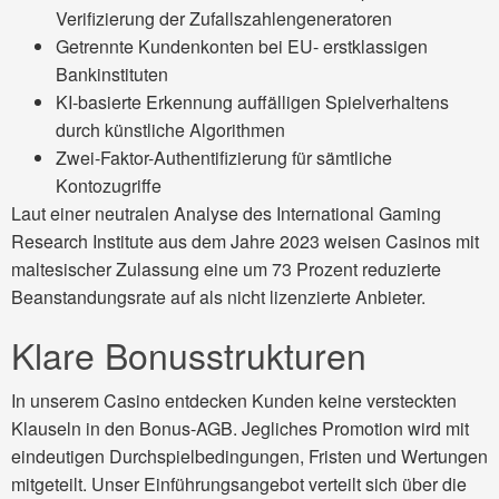
Verifizierung der Zufallszahlengeneratoren
Getrennte Kundenkonten bei EU- erstklassigen
Bankinstituten
KI-basierte Erkennung auffälligen Spielverhaltens
durch künstliche Algorithmen
Zwei-Faktor-Authentifizierung für sämtliche
Kontozugriffe
Laut einer neutralen Analyse des International Gaming
Research Institute aus dem Jahre 2023 weisen Casinos mit
maltesischer Zulassung eine um 73 Prozent reduzierte
Beanstandungsrate auf als nicht lizenzierte Anbieter.
Klare Bonusstrukturen
In unserem Casino entdecken Kunden keine versteckten
Klauseln in den Bonus-AGB. Jegliches Promotion wird mit
eindeutigen Durchspielbedingungen, Fristen und Wertungen
mitgeteilt. Unser Einführungsangebot verteilt sich über die