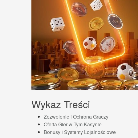
Wykaz Treści
Zezwolenie i Ochrona Graczy
Oferta Gier w Tym Kasynie
Bonusy i Systemy Lojalnościowe