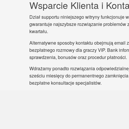
Wsparcie Klienta i Konta
Dział supportu niniejszego witryny funkcjonuje
gwarantuje najszybsze rozwiązanie problemów z
kwartału.
Alternatywne sposoby kontaktu obejmują email z
bezpłatnego rozmowy dla graczy VIP. Bank infor
sprawdzenia, bonusów oraz procedur płatności.
Wdrażamy ponadto rozwiązania odpowiedzialnej g
sześciu miesięcy do permanentnego zamknięcia
bezpłatne konsultacje specjalistów.