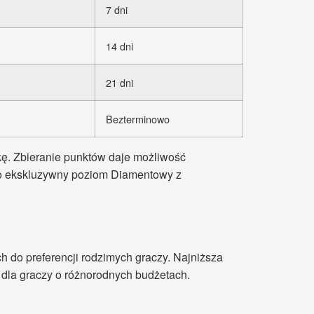
7 dni
14 dni
21 dni
Bezterminowo
kę. Zbieranie punktów daje możliwość
 po ekskluzywny poziom Diamentowy z
 do preferencji rodzimych graczy. Najniższa
ą dla graczy o różnorodnych budżetach.