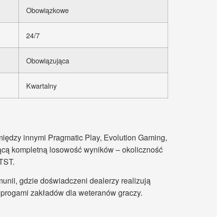
Obowiązkowe
24/7
Obowiązująca
Kwartalny
iędzy innymi Pragmatic Play, Evolution Gaming,
ącą kompletną losowość wyników – okoliczność
 TST.
munii, gdzie doświadczeni dealerzy realizują
mi progami zakładów dla weteranów graczy.