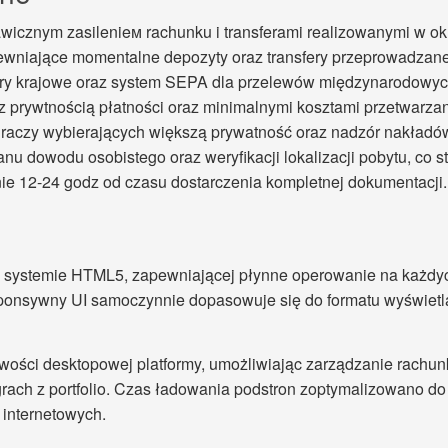
wicznym zasilenieм rachunku i transferami realizowanymi w ok
apewniające momentalne depozyty oraz transfery przeprowadza
ry krajowe oraz system SEPA dla przelewów międzynarodowy
 z prywtnością płatności oraz minimalnymi kosztami przetwarza
raczy wybierających większą prywatność oraz nadzór nakładó
nu dowodu osobistego oraz weryfikacji lokalizacji pobytu, co
ie 12-24 godz od czasu dostarczenia kompletnej dokumentacji.
systemie HTML5, zapewniającej płynne operowanie na każdyc
sponsywny UI samoczynnie dopasowuje się do formatu wyświet
ści desktopowej platformy, umożliwiając zarządzanie rachun
rach z portfolio. Czas ładowania podstron zoptymalizowano do 
 internetowych.