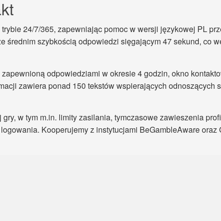
kt
 w trybie 24/7/365, zapewniając pomoc w wersji językowej PL p
e średnim szybkością odpowiedzi sięgającym 47 sekund, co we
 zapewnioną odpowiedziami w okresie 4 godzin, okno kontaktowy
macji zawiera ponad 150 tekstów wspierających odnoszących się
ry, w tym m.in. limity zasilania, tymczasowe zawieszenia prof
 logowania. Kooperujemy z instytucjami BeGambleAware oraz