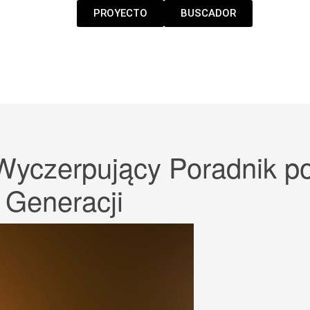
PROYECTO
BUSCADOR
yczerpujący Poradnik po
Generacji