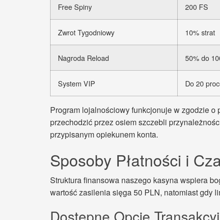
Free Spiny
200 FS
Zwrot Tygodniowy
10% strat
Nagroda Reload
50% do 10
System VIP
Do 20 proc
Program lojalnościowy funkcjonuje w zgodzie o 
przechodzić przez osiem szczebli przynależnośc
przypisanym opiekunem konta.
Sposoby Płatności i Cza
Struktura finansowa naszego kasyna wspiera bog
wartość zasilenia sięga 50 PLN, natomiast gdy l
Dostępne Opcje Transakcy