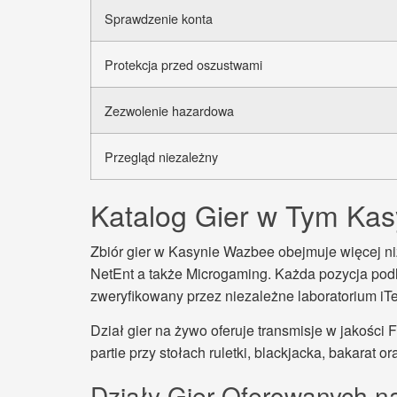
Sprawdzenie konta
Protekcja przed oszustwami
Zezwolenie hazardowa
Przegląd niezależny
Katalog Gier w Tym Kas
Zbiór gier w Kasynie Wazbee obejmuje więcej n
NetEnt a także Microgaming. Każda pozycja po
zweryfikowany przez niezależne laboratorium iTe
Dział gier na żywo oferuje transmisje w jakości 
partie przy stołach ruletki, blackjacka, bakara
Działy Gier Oferowanych na