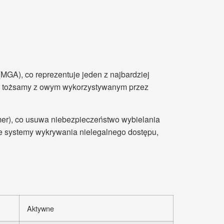
MGA), co reprezentuje jeden z najbardziej
t, tożsamy z owym wykorzystywanym przez
r), co usuwa niebezpieczeństwo wybielania
 systemy wykrywania nielegalnego dostępu,
Aktywne