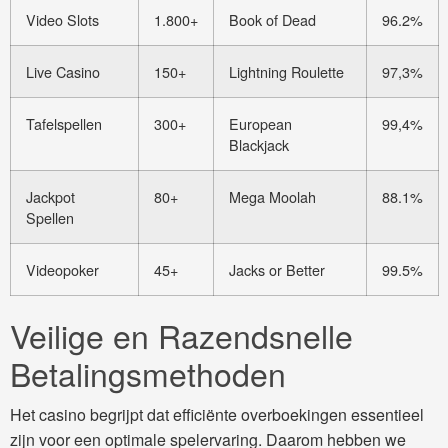
Video Slots
1.800+
Book of Dead
96.2%
Live Casino
150+
Lightning Roulette
97,3%
Tafelspellen
300+
European
99,4%
Blackjack
Jackpot
80+
Mega Moolah
88.1%
Spellen
Videopoker
45+
Jacks or Better
99.5%
Veilige en Razendsnelle
Betalingsmethoden
Het casino begrijpt dat efficiënte overboekingen essentieel
zijn voor een optimale spelervaring. Daarom hebben we