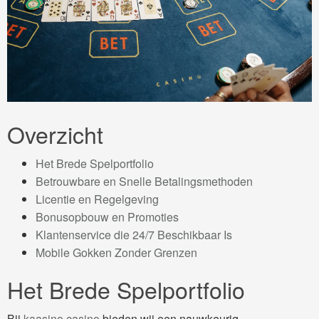
Overzicht
Het Brede Spelportfolio
Betrouwbare en Snelle Betalingsmethoden
Licentie en Regelgeving
Bonusopbouw en Promoties
Klantenservice die 24/7 Beschikbaar Is
Mobile Gokken Zonder Grenzen
Het Brede Spelportfolio
Bij
kaasino casino
bieden wij een nauwkeurig