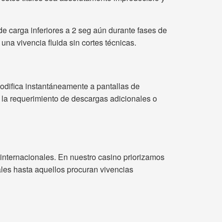
de carga inferiores a 2 seg aún durante fases de
na vivencia fluida sin cortes técnicas.
odifica instantáneamente a pantallas de
la requerimiento de descargas adicionales o
internacionales. En nuestro casino priorizamos
ales hasta aquellos procuran vivencias