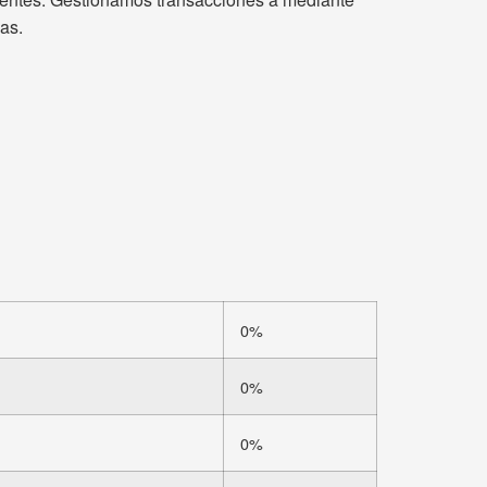
as.
0%
0%
0%