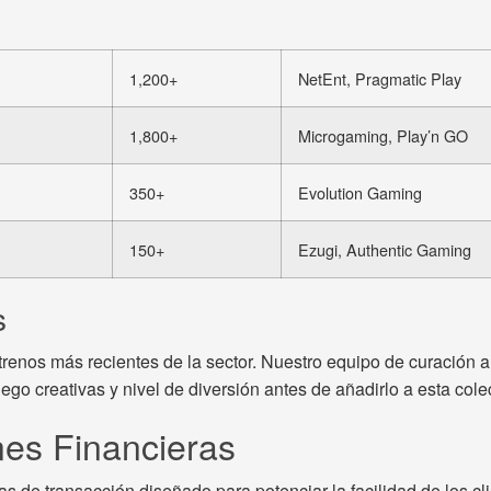
1,200+
NetEnt, Pragmatic Play
1,800+
Microgaming, Play’n GO
350+
Evolution Gaming
150+
Ezugi, Authentic Gaming
s
enos más recientes de la sector. Nuestro equipo de curación 
go creativas y nivel de diversión antes de añadirlo a esta cole
es Financieras
as de transacción diseñado para potenciar la facilidad de los 