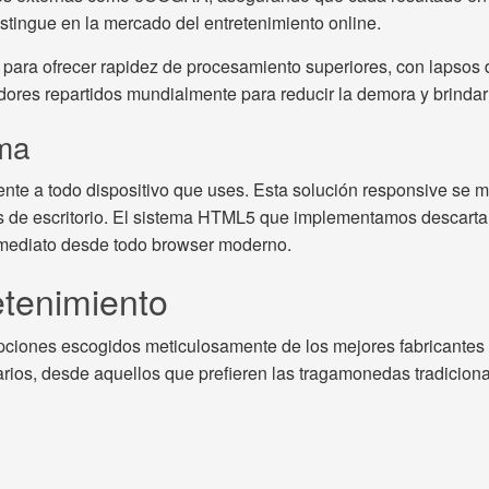
istingue en la mercado del entretenimiento online.
a para ofrecer rapidez de procesamiento superiores, con lapsos 
ores repartidos mundialmente para reducir la demora y brindar u
rma
te a todo dispositivo que uses. Esta solución responsive se m
s de escritorio. El sistema HTML5 que implementamos descarta 
mediato desde todo browser moderno.
etenimiento
ciones escogidos meticulosamente de los mejores fabricantes 
uarios, desde aquellos que prefieren las tragamonedas tradicion