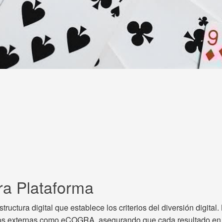
ra Plataforma
uctura digital que establece los criterios del diversión digital
os externas como eCOGRA, asegurando que cada resultado en e