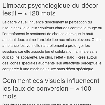
L’impact psychologique du décor
festif – ≈ 120 mots
Le cadre visuel influence directement la perception du
risque chez le joueur : couleurs chaudes comme le rouge ou
l’or renforcent le sentiment de chance alors que le bruit
ambiant doux calme l’anxiété liée aux mises élevées. Cette
ambiance festive incite naturellement à prolonger les
sessions car elle associe jeu et célébration familiale sans
culpabilité apparente. De plus, l’effet « halo » crée autour
des icônes spéciales augmente leur attractivité perceptuelle
comparée à une machine neutre sans décor spécifique.
Comment ces visuels influencent
les taux de conversion – ≈ 100
mots
Des études internes menées par plusieurs opérateurs