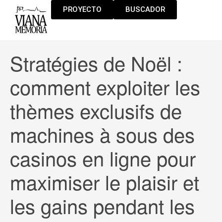
PROYECTO
BUSCADOR
Stratégies de Noël :
comment exploiter les
thèmes exclusifs de
machines à sous des
casinos en ligne pour
maximiser le plaisir et
les gains pendant les