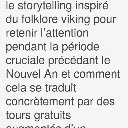
le storytelling inspiré
du folklore viking pour
retenir l’attention
pendant la période
cruciale précédant le
Nouvel An et comment
cela se traduit
concrètement par des
tours gratuits
augmentés d’un