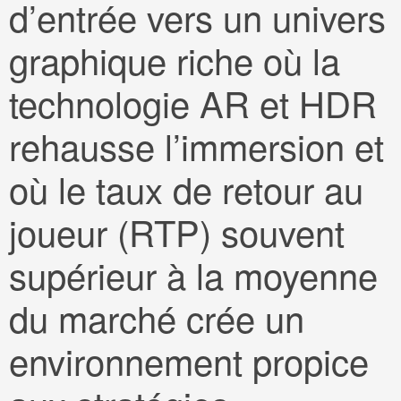
d’entrée vers un univers
graphique riche où la
technologie AR et HDR
rehausse l’immersion et
où le taux de retour au
joueur (RTP) souvent
supérieur à la moyenne
du marché crée un
environnement propice