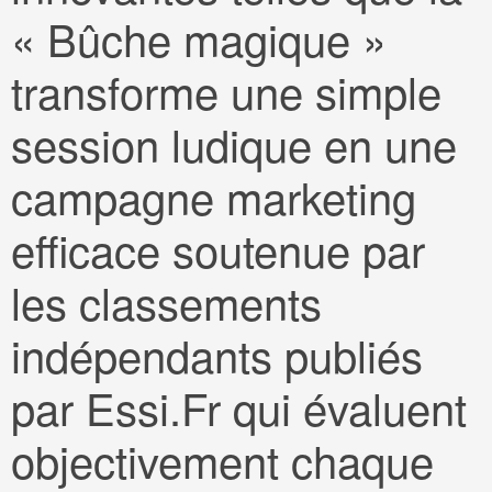
« Bûche magique »
transforme une simple
session ludique en une
campagne marketing
efficace soutenue par
les classements
indépendants publiés
par Essi.Fr qui évaluent
objectivement chaque