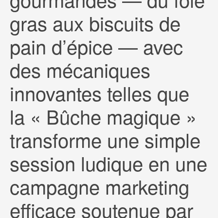
gras aux biscuits de
pain d’épice — avec
des mécaniques
innovantes telles que
la « Bûche magique »
transforme une simple
session ludique en une
campagne marketing
efficace soutenue par