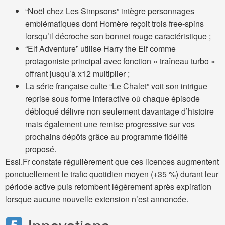
“Noël chez Les Simpsons” intègre personnages
emblématiques dont Homère reçoit trois free‑spins
lorsqu’il décroche son bonnet rouge caractéristique ;
“Elf Adventure” utilise Harry the Elf comme
protagoniste principal avec fonction « traîneau turbo »
offrant jusqu’à x12 multiplier ;
La série française culte “Le Chalet” voit son intrigue
reprise sous forme interactive où chaque épisode
débloqué délivre non seulement davantage d’histoire
mais également une remise progressive sur vos
prochains dépôts grâce au programme fidélité
proposé.
Essi.Fr constate régulièrement que ces licences augmentent
ponctuellement le trafic quotidien moyen (+35 %) durant leur
période active puis retombent légèrement après expiration
lorsque aucune nouvelle extension n’est annoncée.
Innovations