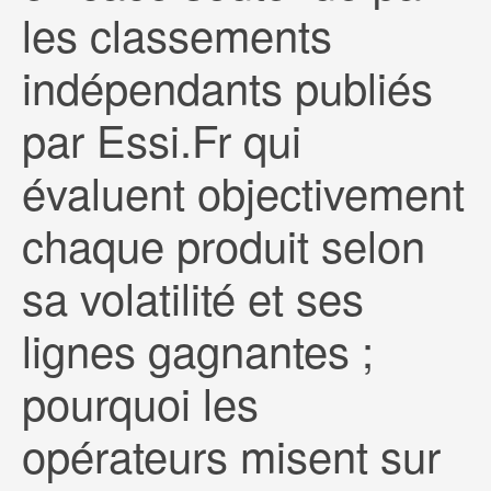
les classements
indépendants publiés
par Essi.Fr qui
évaluent objectivement
chaque produit selon
sa volatilité et ses
lignes gagnantes ;
pourquoi les
opérateurs misent sur