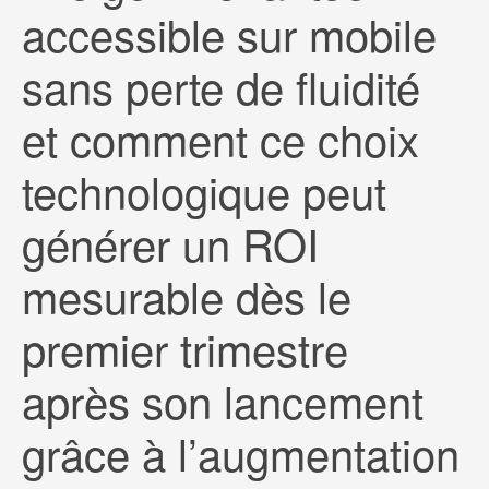
accessible sur mobile
sans perte de fluidité
et comment ce choix
technologique peut
générer un ROI
mesurable dès le
premier trimestre
après son lancement
grâce à l’augmentation