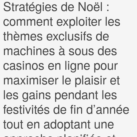
Stratégies de Noël :
comment exploiter les
thèmes exclusifs de
machines à sous des
casinos en ligne pour
maximiser le plaisir et
les gains pendant les
festivités de fin d’année
tout en adoptant une