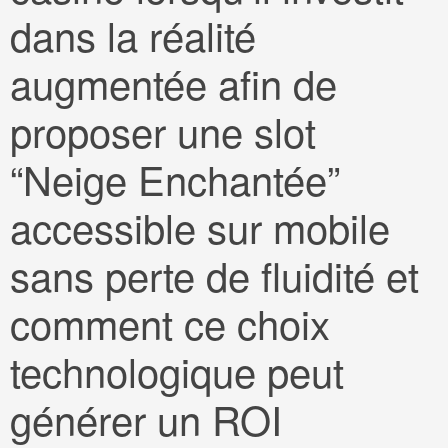
dans la réalité
augmentée afin de
proposer une slot
“Neige Enchantée”
accessible sur mobile
sans perte de fluidité et
comment ce choix
technologique peut
générer un ROI