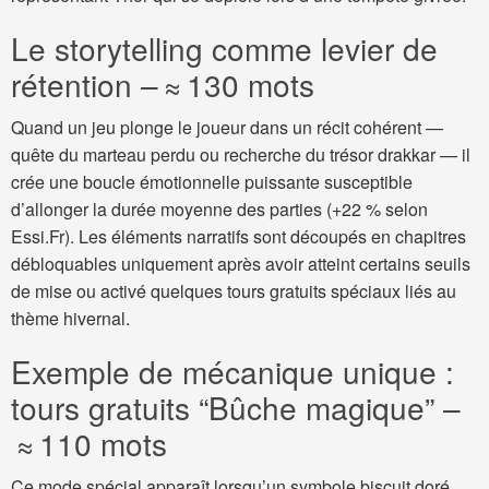
Le storytelling comme levier de
rétention – ≈ 130 mots
Quand un jeu plonge le joueur dans un récit cohérent —
quête du marteau perdu ou recherche du trésor drakkar — il
crée une boucle émotionnelle puissante susceptible
d’allonger la durée moyenne des parties (+22 % selon
Essi.Fr). Les éléments narratifs sont découpés en chapitres
débloquables uniquement après avoir atteint certains seuils
de mise ou activé quelques tours gratuits spéciaux liés au
thème hivernal.
Exemple de mécanique unique :
tours gratuits “Bûche magique” –
≈ 110 mots
Ce mode spécial apparaît lorsqu’un symbole biscuit doré