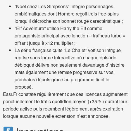
“Noël chez Les Simpsons” intègre personnages
emblématiques dont Homère reçoit trois free‑spins
lorsqu’il décroche son bonnet rouge caractéristique ;
“Elf Adventure” utilise Harry the Elf comme
protagoniste principal avec fonction « traîneau turbo »
offrant jusqu’à x12 multiplier ;
La série française culte “Le Chalet” voit son intrigue
reprise sous forme interactive où chaque épisode
débloqué délivre non seulement davantage d’histoire
mais également une remise progressive sur vos
prochains dépôts grâce au programme fidélité
proposé.
Essi.Fr constate régulièrement que ces licences augmentent
ponctuellement le trafic quotidien moyen (+35 %) durant leur
période active puis retombent légèrement après expiration
lorsque aucune nouvelle extension n’est annoncée.
Innovations