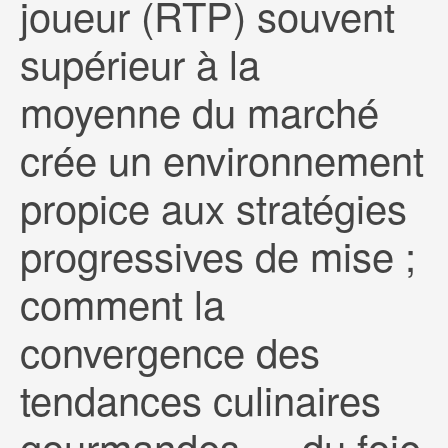
joueur (RTP) souvent
supérieur à la
moyenne du marché
crée un environnement
propice aux stratégies
progressives de mise ;
comment la
convergence des
tendances culinaires
gourmandes — du foie