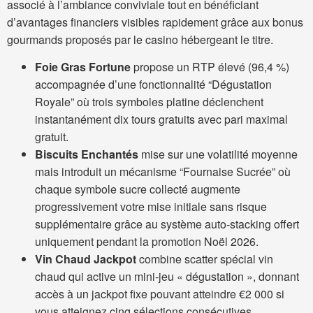
associé à l’ambiance conviviale tout en bénéficiant
d’avantages financiers visibles rapidement grâce aux bonus
gourmands proposés par le casino hébergeant le titre.
Foie Gras Fortune
propose un RTP élevé (96,4 %)
accompagnée d’une fonctionnalité “Dégustation
Royale” où trois symboles platine déclenchent
instantanément dix tours gratuits avec pari maximal
gratuit.
Biscuits Enchantés
mise sur une volatilité moyenne
mais introduit un mécanisme “Fournaise Sucrée” où
chaque symbole sucre collecté augmente
progressivement votre mise initiale sans risque
supplémentaire grâce au système auto‑stacking offert
uniquement pendant la promotion Noël 2026.
Vin Chaud Jackpot
combine scatter spécial vin
chaud qui active un mini‑jeu « dégustation », donnant
accès à un jackpot fixe pouvant atteindre €2 000 si
vous atteignez cinq sélections consécutives.