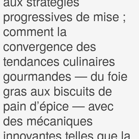
aux stratégies
progressives de mise ;
comment la
convergence des
tendances culinaires
gourmandes — du foie
gras aux biscuits de
pain d’épice — avec
des mécaniques
innovantes telles que la