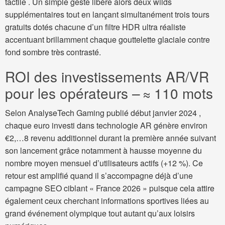
tactile . Un simple geste libère alors deux wilds
supplémentaires tout en lançant simultanément trois tours
gratuits dotés chacune d’un filtre HDR ultra réaliste
accentuant brillamment chaque gouttelette glaciale contre
fond sombre très contrasté.
ROI des investissements AR/VR
pour les opérateurs – ≈ 110 mots
Selon AnalyseTech Gaming publié début janvier 2024 ,
chaque euro investi dans technologie AR génère environ
€2,…8 revenu additionnel durant la première année suivant
son lancement grâce notamment à hausse moyenne du
nombre moyen mensuel d’utilisateurs actifs (+12 %). Ce
retour est amplifié quand il s’accompagne déjà d’une
campagne SEO ciblant « France 2026 » puisque cela attire
également ceux cherchant informations sportives liées au
grand événement olympique tout autant qu’aux loisirs