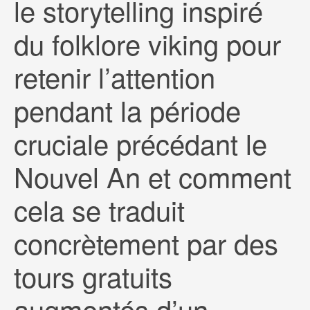
le storytelling inspiré
du folklore viking pour
retenir l’attention
pendant la période
cruciale précédant le
Nouvel An et comment
cela se traduit
concrètement par des
tours gratuits
augmentés d’un