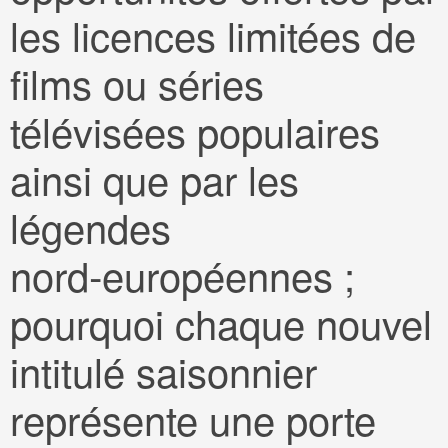
les licences limitées de
films ou séries
télévisées populaires
ainsi que par les
légendes
nord‑européennes ;
pourquoi chaque nouvel
intitulé saisonnier
représente une porte