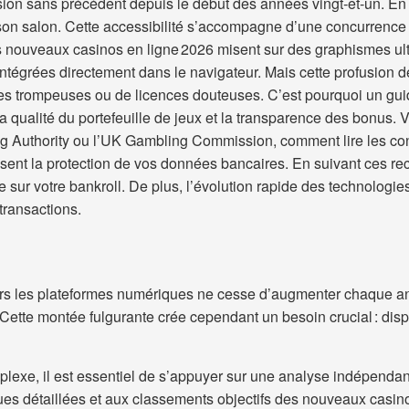
sion sans précédent depuis le début des années vingt‑et‑un. En 
son salon. Cette accessibilité s’accompagne d’une concurrence f
Les nouveaux casinos en ligne 2026 misent sur des graphismes ult
 intégrées directement dans le navigateur. Mais cette profusion
es trompeuses ou de licences douteuses. C’est pourquoi un guid
, la qualité du portefeuille de jeux et la transparence des bonus
g Authority ou l’UK Gambling Commission, comment lire les cond
issent la protection de vos données bancaires. En suivant ces r
le sur votre bankroll. De plus, l’évolution rapide des technologi
 transactions.
ers les plateformes numériques ne cesse d’augmenter chaque an
Cette montée fulgurante crée cependant un besoin crucial : dispo
lexe, il est essentiel de s’appuyer sur une analyse indépenda
es détaillées et aux classements objectifs des nouveaux casino