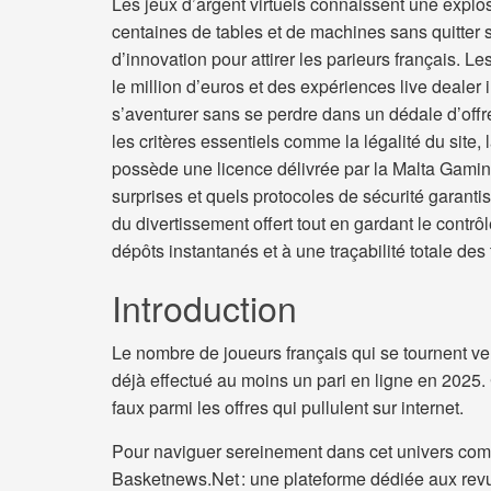
Les jeux d’argent virtuels connaissent une explo
centaines de tables et de machines sans quitter 
d’innovation pour attirer les parieurs français. 
le million d’euros et des expériences live dealer
s’aventurer sans se perdre dans un dédale d’offr
les critères essentiels comme la légalité du site
possède une licence délivrée par la Malta Gamin
surprises et quels protocoles de sécurité garant
du divertissement offert tout en gardant le contrô
dépôts instantanés et à une traçabilité totale des
Introduction
Le nombre de joueurs français qui se tournent v
déjà effectué au moins un pari en ligne en 2025. 
faux parmi les offres qui pullulent sur internet.
Pour naviguer sereinement dans cet univers comp
Basketnews.Net : une plateforme dédiée aux revu