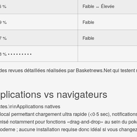
6 %
Faible ↔︎ Élevée
9 %
Faible
7 %
Faible
 % • • • • • • • • •
s revues détaillées réalisées par Basketnews.Net qui testent ré
plications vs navigateurs
tes.\n\nApplications natives
local permettant chargement ultra rapide (<0·5 sec), notificati
ptimisé notamment pour fonctions «drag‑and‑drop» au sein du pok
ne ; aucune installation requise donc idéal si vous changez f