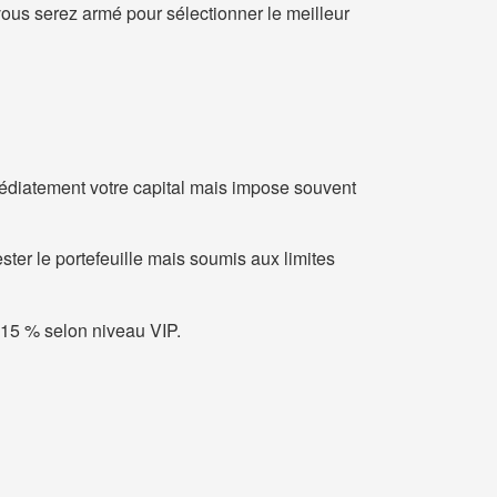
vous serez armé pour sélectionner le meilleur
édiatement votre capital mais impose souvent
ster le portefeuille mais soumis aux limites
 15 % selon niveau VIP.