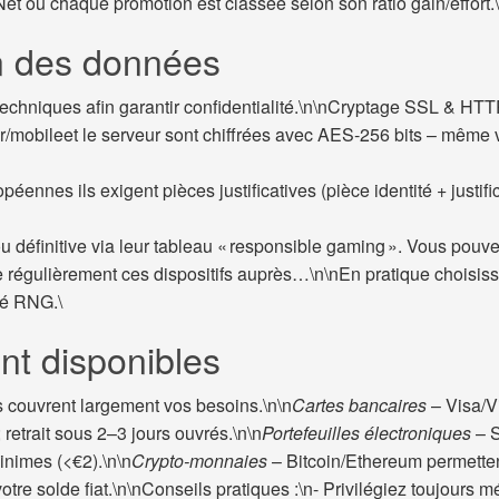
t où chaque promotion est classée selon son ratio gain/effort.\
on des données
techniques afin garantir confidentialité.\n\nCryptage SSL & HT
/mobile​et le serveur sont chiffrées avec AES‑256 bits – même v
es ils exigent pièces justificatives (pièce identité + justificat
 définitive via leur tableau « responsible gaming ». Vous pouve
régulièrement ces dispositifs auprès…\n\nEn pratique choisisse
té RNG.\
t disponibles
s couvrent largement vos besoins.\n\n
Cartes bancaires
– Visa/V
retrait sous 2–3 jours ouvrés.\n\n
Portefeuilles électroniques
– S
minimes (<€2).\n\n
Crypto‑monnaies
– Bitcoin/Ethereum permetten
votre solde fiat.\n\nConseils pratiques :\n- Privilégiez toujour