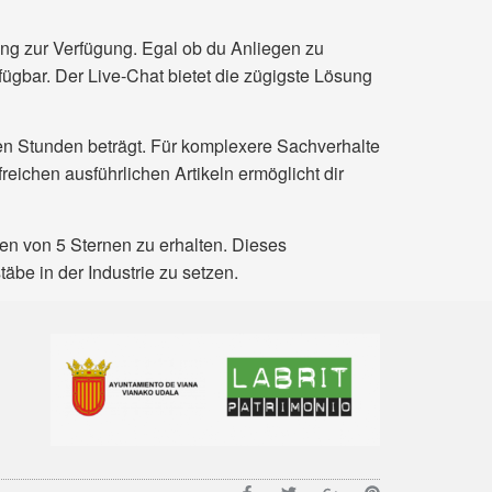
ang zur Verfügung. Egal ob du Anliegen zu
fügbar. Der Live-Chat bietet die zügigste Lösung
den Stunden beträgt. Für komplexere Sachverhalte
reichen ausführlichen Artikeln ermöglicht dir
en von 5 Sternen zu erhalten. Dieses
be in der Industrie zu setzen.