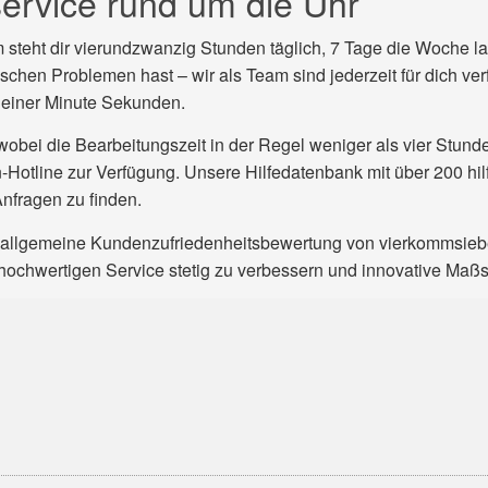
ervice rund um die Uhr
steht dir vierundzwanzig Stunden täglich, 7 Tage die Woche l
chen Problemen hast – wir als Team sind jederzeit für dich ver
r einer Minute Sekunden.
, wobei die Bearbeitungszeit in der Regel weniger als vier Stun
-Hotline zur Verfügung. Unsere Hilfedatenbank mit über 200 hilf
Anfragen zu finden.
ne allgemeine Kundenzufriedenheitsbewertung von vierkommsieb
ochwertigen Service stetig zu verbessern und innovative Maßstä