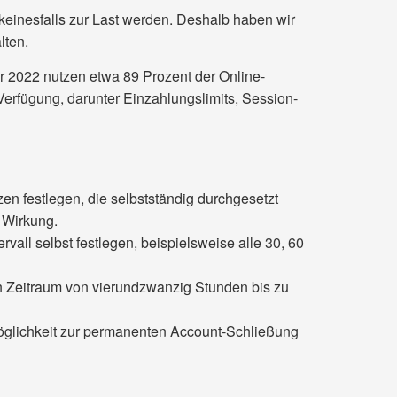
keinesfalls zur Last werden. Deshalb haben wir
lten.
 2022 nutzen etwa 89 Prozent der Online-
 Verfügung, darunter Einzahlungslimits, Session-
en festlegen, die selbstständig durchgesetzt
n Wirkung.
vall selbst festlegen, beispielsweise alle 30, 60
en Zeitraum von vierundzwanzig Stunden bis zu
öglichkeit zur permanenten Account-Schließung