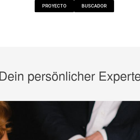
PROYECTO
BUSCADOR
ein persönlicher Experte 