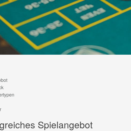
ebot
ck
ertypen
r
ngreiches Spielangebot