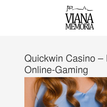
Quickwin Casino – D
Online-Gaming