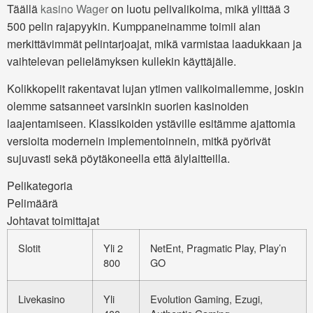
Täällä
kasino Wager
on luotu pelivalikoima, mikä ylittää 3
500 pelin rajapyykin. Kumppaneinamme toimii alan
merkittävimmät pelintarjoajat, mikä varmistaa laadukkaan ja
vaihtelevan pelielämyksen kullekin käyttäjälle.
Kolikkopelit rakentavat lujan ytimen valikoimallemme, joskin
olemme satsanneet varsinkin suorien kasinoiden
laajentamiseen. Klassikoiden ystäville esitämme ajattomia
versioita modernein implementoinnein, mitkä pyörivät
sujuvasti sekä pöytäkoneella että älylaitteilla.
Pelikategoria
Pelimäärä
Johtavat toimittajat
Slotit
Yli 2
NetEnt, Pragmatic Play, Play’n
800
GO
Livekasino
Yli
Evolution Gaming, Ezugi,