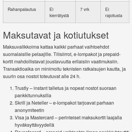
Rahanpalautus
Ei
7 vrk
Ei
kierrätystä
rajoitusta
Maksutavat ja kotiutukset
Maksuvalikkoima kattaa kaikki parhaat vaihtoehdot
suomalaisille pelaajille. Tilisiirrot, e-lompakot ja prepaid-
kortit mahdollistavat joustavuutta erilaisiin vaatimuksiin.
Transaktioaika on minimoitu teknisten ratkaisujen kautta, ja
suurin osa nostot toteutuvat alle 24 h.
Trustly – instant talletus ja nopeat nostot suoraan
pankkitunnuksilla
Skrill ja Neteller – e-lompakot tarjoavat parhaan
anonymiteetin
Visa ja Mastercard – perinteiset maksukortit laajalla
hyväksyttävyydellä