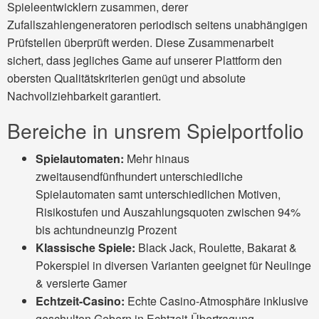
Spieleentwicklern zusammen, derer
Zufallszahlengeneratoren periodisch seitens unabhängigen
Prüfstellen überprüft werden. Diese Zusammenarbeit
sichert, dass jegliches Game auf unserer Plattform den
obersten Qualitätskriterien genügt und absolute
Nachvollziehbarkeit garantiert.
Bereiche in unsrem Spielportfolio
Spielautomaten:
Mehr hinaus
zweitausendfünfhundert unterschiedliche
Spielautomaten samt unterschiedlichen Motiven,
Risikostufen und Auszahlungsquoten zwischen 94%
bis achtundneunzig Prozent
Klassische Spiele:
Black Jack, Roulette, Bakarat &
Pokerspiel in diversen Varianten geeignet für Neulinge
& versierte Gamer
Echtzeit-Casino:
Echte Casino-Atmosphäre inklusive
geschulten Gebern in Echtzeit-Übertragung