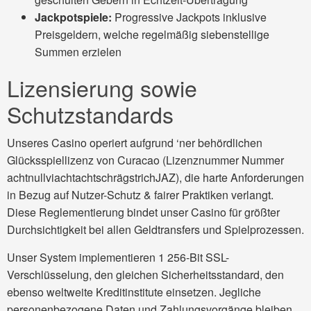
Jackpotspiele:
Progressive Jackpots inklusive
Preisgeldern, welche regelmäßig siebenstellige
Summen erzielen
Lizensierung sowie
Schutzstandards
Unseres Casino operiert aufgrund ‘ner behördlichen
Glücksspiellizenz von Curacao (Lizenznummer Nummer
achtnullviachtachtschrägstrichJAZ), die harte Anforderungen
in Bezug auf Nutzer-Schutz & fairer Praktiken verlangt.
Diese Reglementierung bindet unser Casino für größter
Durchsichtigkeit bei allen Geldtransfers und Spielprozessen.
Unser System implementieren 1 256-Bit SSL-
Verschlüsselung, den gleichen Sicherheitsstandard, den
ebenso weltweite Kreditinstitute einsetzen. Jegliche
personenbezogene Daten und Zahlungsvorgänge bleiben