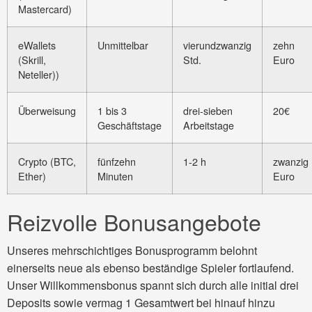
Mastercard)
eWallets
Unmittelbar
vierundzwanzig
zehn
(Skrill,
Std.
Euro
Neteller))
Überweisung
1 bis 3
drei-sieben
20€
Geschäftstage
Arbeitstage
Crypto (BTC,
fünfzehn
1-2 h
zwanzig
Ether)
Minuten
Euro
Reizvolle Bonusangebote
Unseres mehrschichtiges Bonusprogramm belohnt
einerseits neue als ebenso beständige Spieler fortlaufend.
Unser Willkommensbonus spannt sich durch alle initial drei
Deposits sowie vermag 1 Gesamtwert bei hinauf hinzu