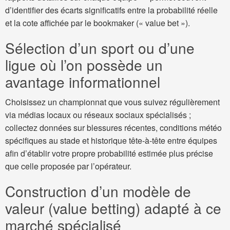
d’identifier des écarts significatifs entre la probabilité réelle
et la cote affichée par le bookmaker (« value bet »).
Sélection d’un sport ou d’une
ligue où l’on possède un
avantage informationnel
Choisissez un championnat que vous suivez régulièrement
via médias locaux ou réseaux sociaux spécialisés ;
collectez données sur blessures récentes, conditions météo
spécifiques au stade et historique tête‑à‑tête entre équipes
afin d’établir votre propre probabilité estimée plus précise
que celle proposée par l’opérateur.
Construction d’un modèle de
valeur (value betting) adapté à ce
marché spécialisé