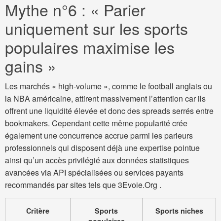
Mythe n°6 : « Parier
uniquement sur les sports
populaires maximise les
gains »
Les marchés « high‑volume », comme le football anglais ou
la NBA américaine, attirent massivement l’attention car ils
offrent une liquidité élevée et donc des spreads serrés entre
bookmakers. Cependant cette même popularité crée
également une concurrence accrue parmi les parieurs
professionnels qui disposent déjà une expertise pointue
ainsi qu’un accès privilégié aux données statistiques
avancées via API spécialisées ou services payants
recommandés par sites tels que 3Evoie.Org .
Critère
Sports
Sports niches