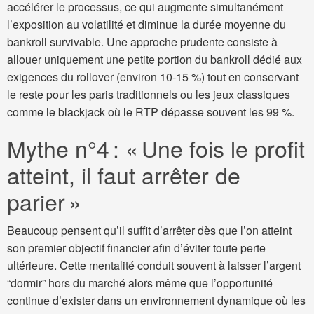
accélérer le processus, ce qui augmente simultanément
l’exposition au volatilité et diminue la durée moyenne du
bankroll survivable. Une approche prudente consiste à
allouer uniquement une petite portion du bankroll dédié aux
exigences du rollover (environ 10‑15 %) tout en conservant
le reste pour les paris traditionnels ou les jeux classiques
comme le blackjack où le RTP dépasse souvent les 99 %.
Mythe n°4 : « Une fois le profit
atteint, il faut arrêter de
parier »
Beaucoup pensent qu’il suffit d’arrêter dès que l’on atteint
son premier objectif financier afin d’éviter toute perte
ultérieure. Cette mentalité conduit souvent à laisser l’argent
“dormir” hors du marché alors même que l’opportunité
continue d’exister dans un environnement dynamique où les