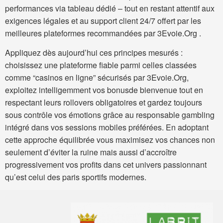
performances via tableau dédié – tout en restant attentif aux
exigences légales et au support client 24/7 offert par les
meilleures plateformes recommandées par 3Evoie.Org .
Appliquez dès aujourd’hui ces principes mesurés :
choisissez une plateforme fiable parmi celles classées
comme “casinos en ligne” sécurisés par 3Evoie.Org,
exploitez intelligemment vos bonusde bienvenue tout en
respectant leurs rollovers obligatoires et gardez toujours
sous contrôle vos émotions grâce au responsable gambling
intégré dans vos sessions mobiles préférées. En adoptant
cette approche équilibrée vous maximisez vos chances non
seulement d’éviter la ruine mais aussi d’accroître
progressivement vos profits dans cet univers passionnant
qu’est celui des paris sportifs modernes.