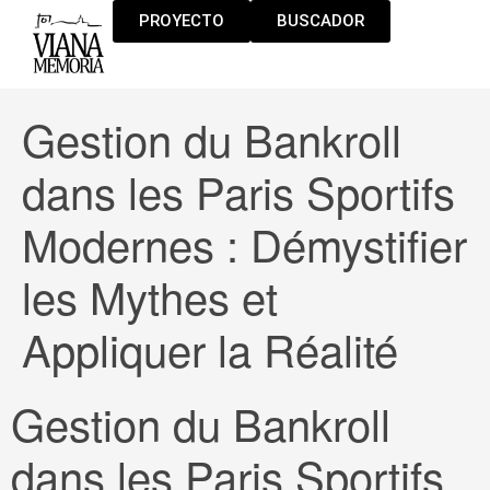
PROYECTO
BUSCADOR
Gestion du Bankroll
dans les Paris Sportifs
Modernes : Démystifier
les Mythes et
Appliquer la Réalité
Gestion du Bankroll
dans les Paris Sportifs