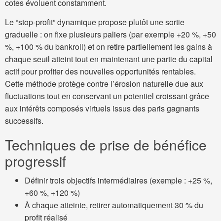
cotes évoluent constamment.
Le “stop‑profit” dynamique propose plutôt une sortie
graduelle : on fixe plusieurs paliers (par exemple +20 %, +50
%, +100 % du bankroll) et on retire partiellement les gains à
chaque seuil atteint tout en maintenant une partie du capital
actif pour profiter des nouvelles opportunités rentables.
Cette méthode protège contre l’érosion naturelle due aux
fluctuations tout en conservant un potentiel croissant grâce
aux intérêts composés virtuels issus des paris gagnants
successifs.
Techniques de prise de bénéfice
progressif
Définir trois objectifs intermédiaires (exemple : +25 %,
+60 %, +120 %)
À chaque atteinte, retirer automatiquement 30 % du
profit réalisé