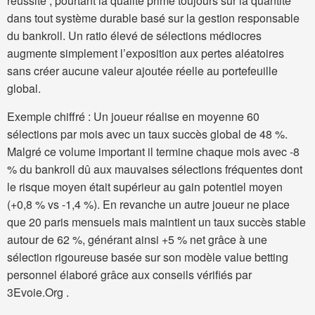
réussite ; pourtant la qualité prime toujours sur la quantité
dans tout système durable basé sur la gestion responsable
du bankroll. Un ratio élevé de sélections médiocres
augmente simplement l’exposition aux pertes aléatoires
sans créer aucune valeur ajoutée réelle au portefeuille
global.
Exemple chiffré : Un joueur réalise en moyenne 60
sélections par mois avec un taux succès global de 48 %.
Malgré ce volume important il termine chaque mois avec -8
% du bankroll dû aux mauvaises sélections fréquentes dont
le risque moyen était supérieur au gain potentiel moyen
(+0,8 % vs -1,4 %). En revanche un autre joueur ne place
que 20 paris mensuels mais maintient un taux succès stable
autour de 62 %, générant ainsi +5 % net grâce à une
sélection rigoureuse basée sur son modèle value betting
personnel élaboré grâce aux conseils vérifiés par
3Evoie.Org .