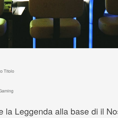
to Titolo
i Gaming
 e la Leggenda alla base di il N