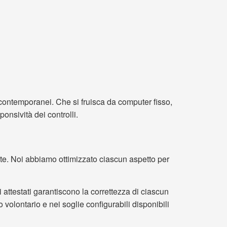
i contemporanei. Che si fruisca da computer fisso,
onsività dei controlli.
e. Noi abbiamo ottimizzato ciascun aspetto per
i attestati garantiscono la correttezza di ciascun
 volontario e nei soglie configurabili disponibili