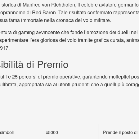
ità storica di Manfred von Richthofen, il celebre aviatore german
 il soprannome di Red Baron. Tale risultato confermato rappresenta
 sua fama immortale nella cronaca del volo militare.
ntura di gaming avvincente che fonde l’emozione dei duelli nel
 sperimentare l’era gloriosa del volo tramite grafica curata, ani
1917.
bilità di Premio
lli e 25 percorsi di premio operative, garantendo molteplici pos
ilibrata, appropriata sia ai utenti prudenti che a quelli più corag
 simboli
x5000
Prende il posto di 