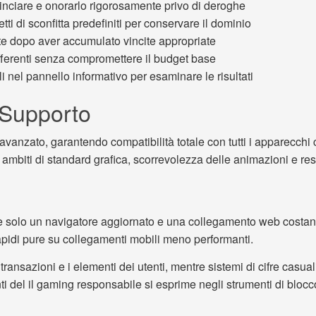
inciare e onorarlo rigorosamente privo di deroghe
ti di sconfitta predefiniti per conservare il dominio
e dopo aver accumulato vincite appropriate
differenti senza compromettere il budget base
ili nel pannello informativo per esaminare le risultati
 Supporto
 avanzato, garantendo compatibilità totale con tutti i apparecch
n ambiti di standard grafica, scorrevolezza delle animazioni e resp
 solo un navigatore aggiornato e una collegamento web costant
 rapidi pure su collegamenti mobili meno performanti.
ransazioni e i elementi dei utenti, mentre sistemi di cifre casual
ti del il gaming responsabile si esprime negli strumenti di blocco