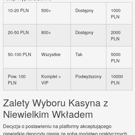
10-20 PLN
500+
Dostępny
1000
PLN
20-50 PLN
800+
Dostępny
2000
PLN
50-100 PLN
Wszystkie
Tak
5000
PLN
Pow. 100
Komplet +
Podwyższony
10000
PLN
VIP
PLN
Zalety Wyboru Kasyna z
Niewielkim Wkładem
Decyzja o postawieniu na platformy akceptującego
niewielkie depozyty niesie ze sobą mnóstwo praktycznych