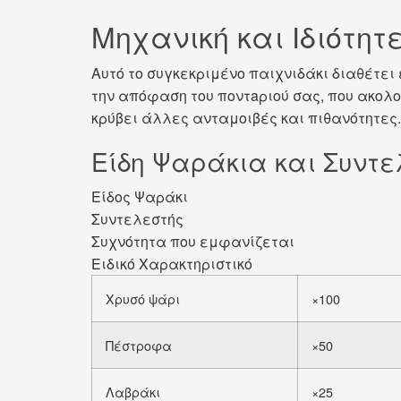
Μηχανική και Ιδιότητε
Αυτό το συγκεκριμένο παιχνιδάκι διαθέτει
την απόφαση του ποντaριού σας, που ακολο
κρύβει άλλες ανταμοιβές και πιθανότητες.
Είδη Ψαράκια και Συντε
Είδος Ψαράκι
Συντελεστής
Συχνότητα που εμφανίζεται
Ειδικό Χαρακτηριστικό
Χρυσό ψάρι
×100
Πέστροφα
×50
Λαβράκι
×25