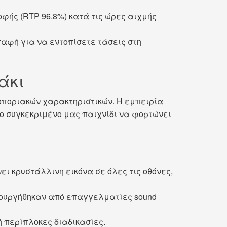
φής (RTP 96.8%) κατά τις ώρες αιχμής
φή για να εντοπίσετε τάσεις στη
άκι
τοποριακών χαρακτηριστικών. Η εμπειρία
το συγκεκριμένο μας παιχνίδι να φορτώνει
ει κρυστάλλινη εικόνα σε όλες τις οθόνες,
ιουργήθηκαν από επαγγελματίες sound
 περίπλοκες διαδικασίες.