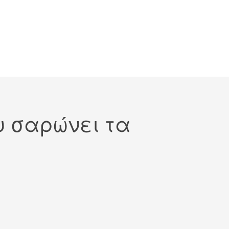
υ σαρώνει τα