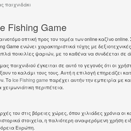
ας παιχνιδάκι
e Fishing Game
ινοτόμο οπτική προς τον τομέα των online καζίνο onlin
shing Game ενώνει χαρακτηριστικά τύχης με δεξιοτεχνικ
απλά ποικιλίες ψαριών, με το καθένα να συνδέεται σε 
μας παιχνιδιού έγκειται σε αυτό το γεγονός ότι οι χρή
ξουν το καλάμι τους τους. Αυτή η επιλογή επηρεάζει κατ
ν. Το
Ice Fishing game
παρέχει αυτήν την εμπειρία με κα
α χειμωνιάτικη περιπέτεια.
χές του στις βόρειες χώρες, όπου χιλιάδες χρόνια οι κά
ιστορικά στοιχεία, η παλιότερη αναφερόμενη χρήση ει
Βόρεια Ευρώπη.