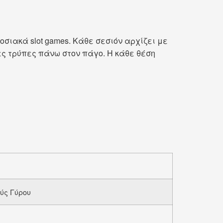
σιακά slot games. Κάθε σεσιόν αρχίζει με
ες τρύπες πάνω στον πάγο. Η κάθε θέση
ύς Γύρου