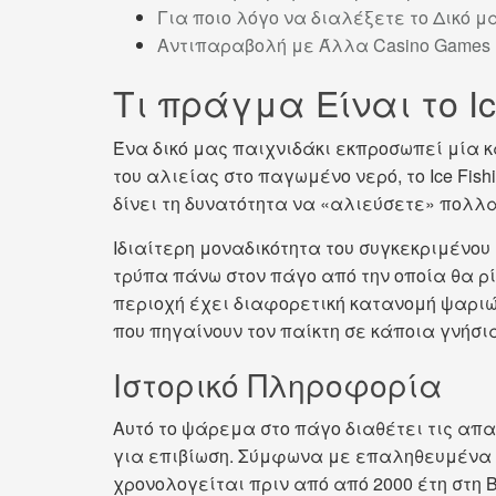
Για ποιο λόγο να διαλέξετε το Δικό μ
Αντιπαραβολή με Άλλα Casino Games
Τι πράγμα Είναι το Ic
Ένα δικό μας παιχνιδάκι εκπροσωπεί μία κα
του αλιείας στο παγωμένο νερό, το Ice Fi
δίνει τη δυνατότητα να «αλιεύσετε» πολλ
Ιδιαίτερη μοναδικότητα του συγκεκριμένου 
τρύπα πάνω στον πάγο από την οποία θα ρί
περιοχή έχει διαφορετική κατανομή ψαριώ
που πηγαίνουν τον παίκτη σε κάποια γνήσι
Ιστορικό Πληροφορία
Αυτό το ψάρεμα στο πάγο διαθέτει τις απαρ
για επιβίωση. Σύμφωνα με επαληθευμένα 
χρονολογείται πριν από από 2000 έτη στη 