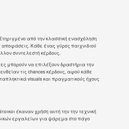
e. Στηριγμένο από την κλασσική ενασχόληση
ές αποφάσεις. Κάθε ένας γύρος παιχνιδιού
άλλον συντελεστή κέρδους.
στες μπορούν να επιλέξουν δραστήρια την
ευθείαν τις chances κέρδους, αφού κάθε
ταπληκτικά visuals και πραγματικούς ήχους
τοικοι έκαναν χρήση αυτή την την τεχνική
δικών εργαλείων για ψάρεμα στο πάγο