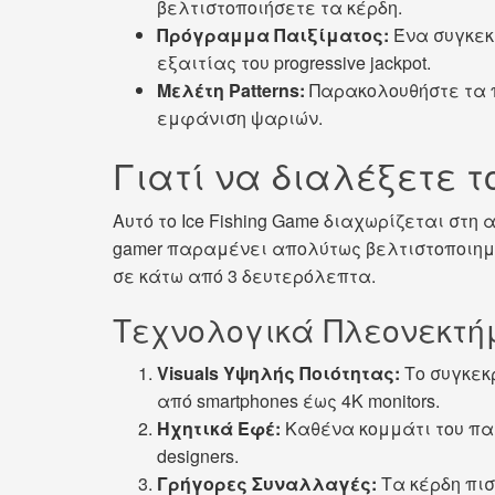
βελτιστοποιήσετε τα κέρδη.
Πρόγραμμα Παιξίματος:
Ένα συγκεκρ
εξαιτίας του progressive jackpot.
Μελέτη Patterns:
Παρακολουθήστε τα 
εμφάνιση ψαριών.
Γιατί να διαλέξετε τ
Αυτό το Ice Fishing Game διαχωρίζεται στ
gamer παραμένει απολύτως βελτιστοποιημέν
σε κάτω από 3 δευτερόλεπτα.
Τεχνολογικά Πλεονεκτ
Visuals Υψηλής Ποιότητας:
Το συγκεκρ
από smartphones έως 4K monitors.
Ηχητικά Εφέ:
Καθένα κομμάτι του πα
designers.
Γρήγορες Συναλλαγές:
Τα κέρδη πισ