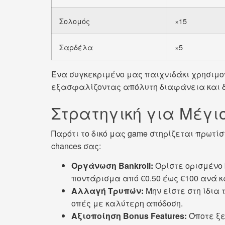
Σολομός
×15
Σαρδέλα
×5
Ένα συγκεκριμένο μας παιχνιδάκι χρησιμο
εξασφαλίζοντας απόλυτη διαφάνεια και δι
Στρατηγική για Μέγι
Παρότι το δικό μας game στηρίζεται πρωτίσ
chances σας:
Οργάνωση Bankroll:
Ορίστε ορισμένο 
ποντάρισμα από €0.50 έως €100 ανά κ
Αλλαγή Τρυπών:
Μην είστε στη ίδια
οπές με καλύτερη απόδοση.
Αξιοποίηση Bonus Features:
Όποτε ξε