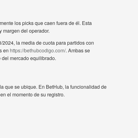
ente los picks que caen fuera de él. Esta
 y margen del operador.
/2024, la media de cuota para partidos con
os en
https://bethubcodigo.com/
. Ambas se
 del mercado equilibrado.
 la que se ubique. En BetHub, la funcionalidad de
 en el momento de su registro.