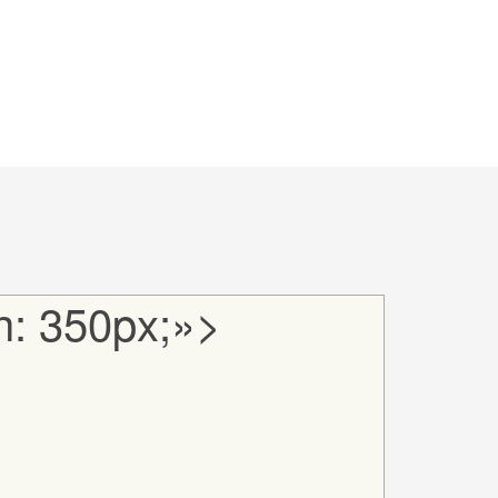
h: 350px;»>