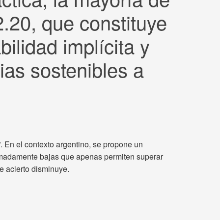
2.20
, que constituye
lidad implícita y
as sostenibles a
 En el contexto argentino, se propone un
tremadamente bajas que apenas permiten superar
e acierto disminuye.