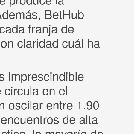
 Además, BetHub
 cada franja de
on claridad cuál ha
s imprescindible
circula en el
 oscilar entre 1.90
 encuentros de alta
ctica, la mayoría de