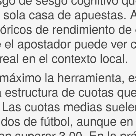
 sola casa de apuestas.
tóricos de rendimiento de
el apostador puede ver c
real en el contexto local.
 máximo la herramienta, e
a
estructura de cuotas
que 
Las cuotas medias suelen
tidos de fútbol, aunque en
n superar 3.00. En la prá