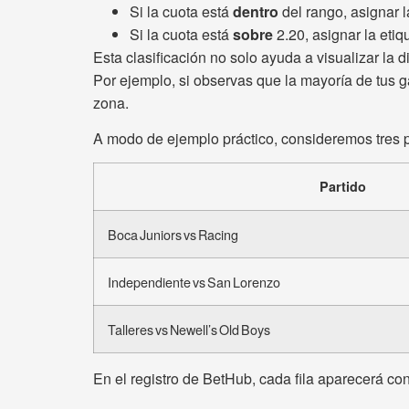
Si la cuota está
dentro
del rango, asignar l
Si la cuota está
sobre
2.20, asignar la eti
Esta clasificación no solo ayuda a visualizar la 
Por ejemplo, si observas que la mayoría de tus
zona.
A modo de ejemplo práctico, consideremos tres pa
Partido
Boca Juniors vs Racing
Independiente vs San Lorenzo
Talleres vs Newell’s Old Boys
En el registro de BetHub, cada fila aparecerá con