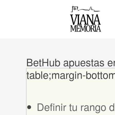
BetHub apuestas en
table;margin-botto
Definir tu rango 