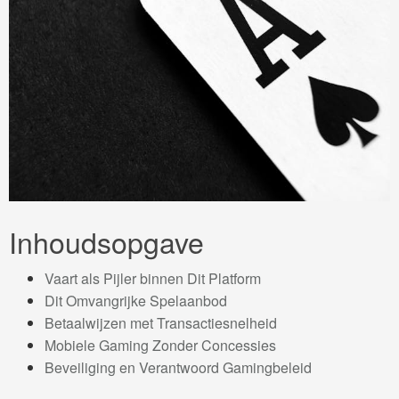
Inhoudsopgave
Vaart als Pijler binnen Dit Platform
Dit Omvangrijke Spelaanbod
Betaalwijzen met Transactiesnelheid
Mobiele Gaming Zonder Concessies
Beveiliging en Verantwoord Gamingbeleid