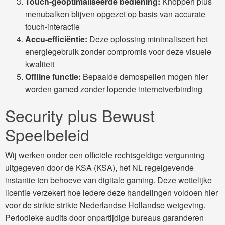
Touch-geoptimaliseerde bediening:
Knoppen plus
menubalken blijven opgezet op basis van accurate
touch-interactie
Accu-efficiëntie:
Deze oplossing minimaliseert het
energiegebruik zonder compromis voor deze visuele
kwaliteit
Offline functie:
Bepaalde demospellen mogen hier
worden gamed zonder lopende internetverbinding
Security plus Bewust
Speelbeleid
Wij werken onder een officiële rechtsgeldige vergunning
uitgegeven door de KSA (KSA), het NL regelgevende
instantie ten behoeve van digitale gaming. Deze wettelijke
licentie verzekert hoe iedere deze handelingen voldoen hier
voor de strikte strikte Nederlandse Hollandse wetgeving.
Periodieke audits door onpartijdige bureaus garanderen