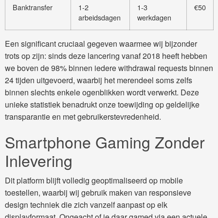
Banktransfer
1-2
1-3
€50
arbeidsdagen
werkdagen
Een significant cruciaal gegeven waarmee wij bijzonder
trots op zijn: sinds deze lancering vanaf 2018 heeft hebben
we boven de 98% binnen iedere withdrawal requests binnen
24 tijden uitgevoerd, waarbij het merendeel soms zelfs
binnen slechts enkele ogenblikken wordt verwerkt. Deze
unieke statistiek benadrukt onze toewijding op geldelijke
transparantie en met gebruikerstevredenheid.
Smartphone Gaming Zonder
Inlevering
Dit platform blijft volledig geoptimaliseerd op mobile
toestellen, waarbij wij gebruik maken van responsieve
design techniek die zich vanzelf aanpast op elk
displayformaat. Ongeacht of je daar gamed via een actuele