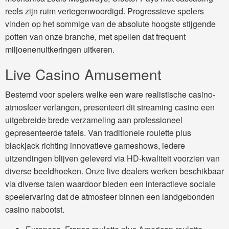
reels zijn ruim vertegenwoordigd. Progressieve spelers
vinden op het sommige van de absolute hoogste stijgende
potten van onze branche, met spellen dat frequent
miljoenenuitkeringen uitkeren.
Live Casino Amusement
Bestemd voor spelers welke een ware realistische casino-
atmosfeer verlangen, presenteert dit streaming casino een
uitgebreide brede verzameling aan professioneel
gepresenteerde tafels. Van traditionele roulette plus
blackjack richting innovatieve gameshows, iedere
uitzendingen blijven geleverd via HD-kwaliteit voorzien van
diverse beeldhoeken. Onze live dealers werken beschikbaar
via diverse talen waardoor bieden een interactieve sociale
speelervaring dat de atmosfeer binnen een landgebonden
casino nabootst.