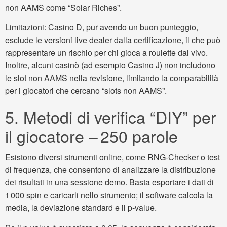
non AAMS come “Solar Riches”.
Limitazioni: Casino D, pur avendo un buon punteggio,
esclude le versioni live dealer dalla certificazione, il che può
rappresentare un rischio per chi gioca a roulette dal vivo.
Inoltre, alcuni casinò (ad esempio Casino J) non includono
le slot non AAMS nella revisione, limitando la comparabilità
per i giocatori che cercano “slots non AAMS”.
5. Metodi di verifica “DIY” per
il giocatore – 250 parole
Esistono diversi strumenti online, come RNG‑Checker o test
di frequenza, che consentono di analizzare la distribuzione
dei risultati in una sessione demo. Basta esportare i dati di
1 000 spin e caricarli nello strumento; il software calcola la
media, la deviazione standard e il p‑value.