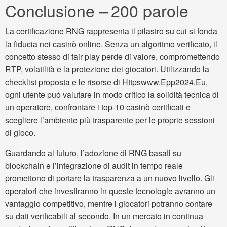
Conclusione – 200 parole
La certificazione RNG rappresenta il pilastro su cui si fonda
la fiducia nei casinò online. Senza un algoritmo verificato, il
concetto stesso di fair play perde di valore, compromettendo
RTP, volatilità e la protezione dei giocatori. Utilizzando la
checklist proposta e le risorse di Httpswww.Epp2024.Eu,
ogni utente può valutare in modo critico la solidità tecnica di
un operatore, confrontare i top‑10 casinò certificati e
scegliere l’ambiente più trasparente per le proprie sessioni
di gioco.
Guardando al futuro, l’adozione di RNG basati su
blockchain e l’integrazione di audit in tempo reale
promettono di portare la trasparenza a un nuovo livello. Gli
operatori che investiranno in queste tecnologie avranno un
vantaggio competitivo, mentre i giocatori potranno contare
su dati verificabili al secondo. In un mercato in continua