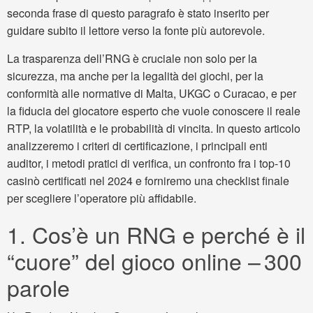
seconda frase di questo paragrafo è stato inserito per
guidare subito il lettore verso la fonte più autorevole.
La trasparenza dell’RNG è cruciale non solo per la
sicurezza, ma anche per la legalità dei giochi, per la
conformità alle normative di Malta, UKGC o Curacao, e per
la fiducia del giocatore esperto che vuole conoscere il reale
RTP, la volatilità e le probabilità di vincita. In questo articolo
analizzeremo i criteri di certificazione, i principali enti
auditor, i metodi pratici di verifica, un confronto fra i top‑10
casinò certificati nel 2024 e forniremo una checklist finale
per scegliere l’operatore più affidabile.
1. Cos’è un RNG e perché è il
“cuore” del gioco online – 300
parole