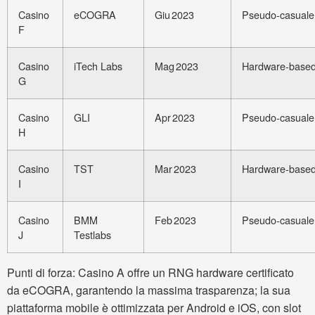
Casino
eCOGRA
Giu 2023
Pseudo‑casuale
F
Casino
iTech Labs
Mag 2023
Hardware‑base
G
Casino
GLI
Apr 2023
Pseudo‑casuale
H
Casino
TST
Mar 2023
Hardware‑base
I
Casino
BMM
Feb 2023
Pseudo‑casuale
J
Testlabs
Punti di forza: Casino A offre un RNG hardware certificato
da eCOGRA, garantendo la massima trasparenza; la sua
piattaforma mobile è ottimizzata per Android e iOS, con slot