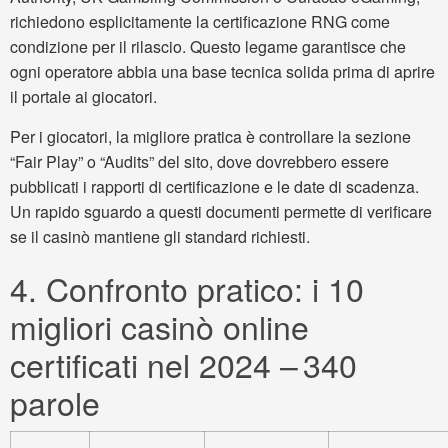
richiedono esplicitamente la certificazione RNG come
condizione per il rilascio. Questo legame garantisce che
ogni operatore abbia una base tecnica solida prima di aprire
il portale ai giocatori.
Per i giocatori, la migliore pratica è controllare la sezione
“Fair Play” o “Audits” del sito, dove dovrebbero essere
pubblicati i rapporti di certificazione e le date di scadenza.
Un rapido sguardo a questi documenti permette di verificare
se il casinò mantiene gli standard richiesti.
4. Confronto pratico: i 10
migliori casinò online
certificati nel 2024 – 340
parole