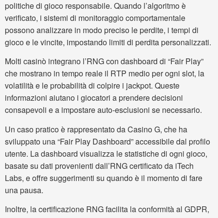
politiche di gioco responsabile. Quando l’algoritmo è
verificato, i sistemi di monitoraggio comportamentale
possono analizzare in modo preciso le perdite, i tempi di
gioco e le vincite, impostando limiti di perdita personalizzati.
Molti casinò integrano l’RNG con dashboard di “Fair Play”
che mostrano in tempo reale il RTP medio per ogni slot, la
volatilità e le probabilità di colpire i jackpot. Queste
informazioni aiutano i giocatori a prendere decisioni
consapevoli e a impostare auto‑esclusioni se necessario.
Un caso pratico è rappresentato da Casino G, che ha
sviluppato una “Fair Play Dashboard” accessibile dal profilo
utente. La dashboard visualizza le statistiche di ogni gioco,
basate su dati provenienti dall’RNG certificato da iTech
Labs, e offre suggerimenti su quando è il momento di fare
una pausa.
Inoltre, la certificazione RNG facilita la conformità al GDPR,