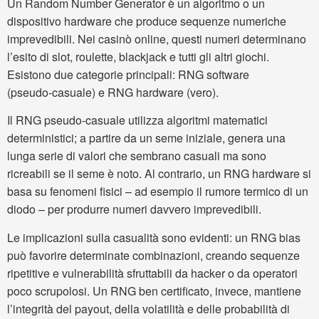
Un Random Number Generator è un algoritmo o un
dispositivo hardware che produce sequenze numeriche
imprevedibili. Nei casinò online, questi numeri determinano
l’esito di slot, roulette, blackjack e tutti gli altri giochi.
Esistono due categorie principali: RNG software
(pseudo‑casuale) e RNG hardware (vero).
Il RNG pseudo‑casuale utilizza algoritmi matematici
deterministici; a partire da un seme iniziale, genera una
lunga serie di valori che sembrano casuali ma sono
ricreabili se il seme è noto. Al contrario, un RNG hardware si
basa su fenomeni fisici – ad esempio il rumore termico di un
diodo – per produrre numeri davvero imprevedibili.
Le implicazioni sulla casualità sono evidenti: un RNG bias
può favorire determinate combinazioni, creando sequenze
ripetitive e vulnerabilità sfruttabili da hacker o da operatori
poco scrupolosi. Un RNG ben certificato, invece, mantiene
l’integrità del payout, della volatilità e delle probabilità di