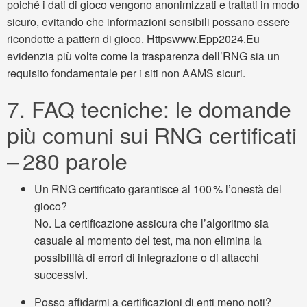
poiché i dati di gioco vengono anonimizzati e trattati in modo
sicuro, evitando che informazioni sensibili possano essere
ricondotte a pattern di gioco. Httpswww.Epp2024.Eu
evidenzia più volte come la trasparenza dell’RNG sia un
requisito fondamentale per i siti non AAMS sicuri.
7. FAQ tecniche: le domande
più comuni sui RNG certificati
– 280 parole
Un RNG certificato garantisce al 100 % l’onestà del
gioco?
No. La certificazione assicura che l’algoritmo sia
casuale al momento del test, ma non elimina la
possibilità di errori di integrazione o di attacchi
successivi.
Posso affidarmi a certificazioni di enti meno noti?