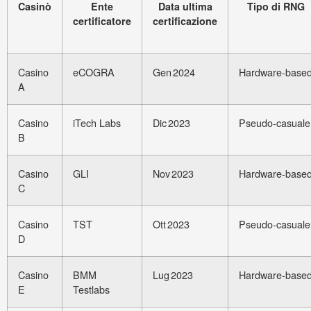
Casinò
Ente
Data ultima
Tipo di RNG
certificatore
certificazione
Casino
eCOGRA
Gen 2024
Hardware‑base
A
Casino
iTech Labs
Dic 2023
Pseudo‑casuale
B
Casino
GLI
Nov 2023
Hardware‑base
C
Casino
TST
Ott 2023
Pseudo‑casuale
D
Casino
BMM
Lug 2023
Hardware‑base
E
Testlabs