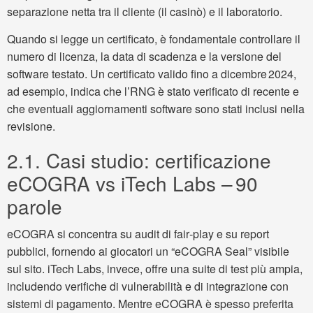
separazione netta tra il cliente (il casinò) e il laboratorio.
Quando si legge un certificato, è fondamentale controllare il
numero di licenza, la data di scadenza e la versione del
software testato. Un certificato valido fino a dicembre 2024,
ad esempio, indica che l’RNG è stato verificato di recente e
che eventuali aggiornamenti software sono stati inclusi nella
revisione.
2.1. Casi studio: certificazione
eCOGRA vs iTech Labs – 90
parole
eCOGRA si concentra su audit di fair‑play e su report
pubblici, fornendo ai giocatori un “eCOGRA Seal” visibile
sul sito. iTech Labs, invece, offre una suite di test più ampia,
includendo verifiche di vulnerabilità e di integrazione con
sistemi di pagamento. Mentre eCOGRA è spesso preferita