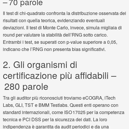
– 70 parole
Il test di chi‑quadrato confronta la distribuzione osservata dei
risultati con quella teorica, evidenziando eventuali
deviazioni. Il test di Monte Carlo, invece, simula migliaia di
round per valutare la stabilità dell’RNG sotto carico.
Entrambi i test, se superati con p‑value superiore a 0,05,
indicano che l’RNG non presenta bias significativi.
2. Gli organismi di
certificazione più affidabili –
280 parole
Tra gli auditor più riconosciuti troviamo eCOGRA, iTech
Labs, GLI, TST e BMM Testlabs. Questi enti operano con
standard internazionali, come ISO 17025 per la competenza
tecnica e PCI DSS per la sicurezza dei dati. La loro
indipendenza è garantita da audit periodici e da una