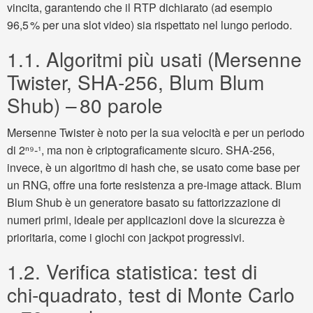
vincita, garantendo che il RTP dichiarato (ad esempio
96,5 % per una slot video) sia rispettato nel lungo periodo.
1.1. Algoritmi più usati (Mersenne
Twister, SHA‑256, Blum Blum
Shub) – 80 parole
Mersenne Twister è noto per la sua velocità e per un periodo
di 2ⁿ⁹‑¹, ma non è criptograficamente sicuro. SHA‑256,
invece, è un algoritmo di hash che, se usato come base per
un RNG, offre una forte resistenza a pre‑image attack. Blum
Blum Shub è un generatore basato su fattorizzazione di
numeri primi, ideale per applicazioni dove la sicurezza è
prioritaria, come i giochi con jackpot progressivi.
1.2. Verifica statistica: test di
chi‑quadrato, test di Monte Carlo