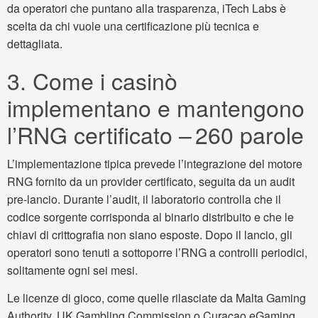
da operatori che puntano alla trasparenza, iTech Labs è
scelta da chi vuole una certificazione più tecnica e
dettagliata.
3. Come i casinò
implementano e mantengono
l’RNG certificato – 260 parole
L’implementazione tipica prevede l’integrazione del motore
RNG fornito da un provider certificato, seguita da un audit
pre‑lancio. Durante l’audit, il laboratorio controlla che il
codice sorgente corrisponda al binario distribuito e che le
chiavi di crittografia non siano esposte. Dopo il lancio, gli
operatori sono tenuti a sottoporre l’RNG a controlli periodici,
solitamente ogni sei mesi.
Le licenze di gioco, come quelle rilasciate da Malta Gaming
Authority, UK Gambling Commission o Curacao eGaming,