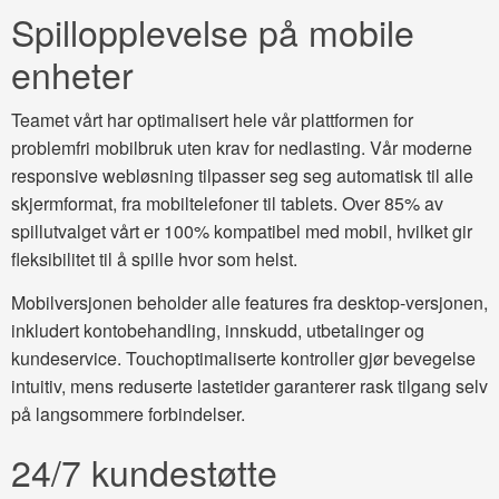
Spillopplevelse på mobile
enheter
Teamet vårt har optimalisert hele vår plattformen for
problemfri mobilbruk uten krav for nedlasting. Vår moderne
responsive webløsning tilpasser seg seg automatisk til alle
skjermformat, fra mobiltelefoner til tablets. Over 85% av
spillutvalget vårt er 100% kompatibel med mobil, hvilket gir
fleksibilitet til å spille hvor som helst.
Mobilversjonen beholder alle features fra desktop-versjonen,
inkludert kontobehandling, innskudd, utbetalinger og
kundeservice. Touchoptimaliserte kontroller gjør bevegelse
intuitiv, mens reduserte lastetider garanterer rask tilgang selv
på langsommere forbindelser.
24/7 kundestøtte