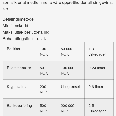
som sikrer at medlemmene våre opprettholder all sin gevinst
sin.
Betalingsmetode
Min. innskudd
Maks. uttak per utbetaling
Behandlingstid for uttak
Bankkort
100
50 000
1-3
NOK
NOK
virkedager
E-lommebøker
50
100 000
0-24 timer
NOK
NOK
Kryptovaluta
200
Ubegrenset
0-6 timer
NOK
Bankoverføring
500
200 000
2-5
NOK
NOK
virkedager