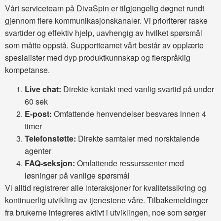
Vårt serviceteam på DivaSpin er tilgjengelig døgnet rundt
gjennom flere kommunikasjonskanaler. Vi prioriterer raske
svartider og effektiv hjelp, uavhengig av hvilket spørsmål
som måtte oppstå. Supportteamet vårt består av opplærte
spesialister med dyp produktkunnskap og flerspråklig
kompetanse.
Live chat:
Direkte kontakt med vanlig svartid på under
60 sek
E-post:
Omfattende henvendelser besvares innen 4
timer
Telefonstøtte:
Direkte samtaler med norsktalende
agenter
FAQ-seksjon:
Omfattende ressurssenter med
løsninger på vanlige spørsmål
Vi alltid registrerer alle interaksjoner for kvalitetssikring og
kontinuerlig utvikling av tjenestene våre. Tilbakemeldinger
fra brukerne integreres aktivt i utviklingen, noe som sørger