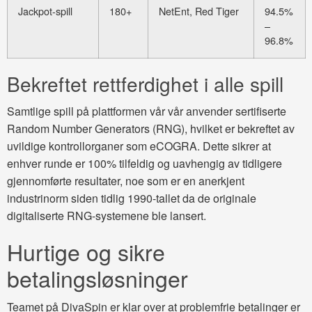
Jackpot-spill
180+
NetEnt, Red Tiger
94.5%
–
96.8%
Bekreftet rettferdighet i alle spill
Samtlige spill på plattformen vår vår anvender sertifiserte
Random Number Generators (RNG), hvilket er bekreftet av
uvildige kontrollorganer som eCOGRA. Dette sikrer at
enhver runde er 100% tilfeldig og uavhengig av tidligere
gjennomførte resultater, noe som er en anerkjent
industrinorm siden tidlig 1990-tallet da de originale
digitaliserte RNG-systemene ble lansert.
Hurtige og sikre
betalingsløsninger
Teamet på DivaSpin er klar over at problemfrie betalinger er