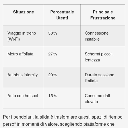
Situazione
Percentuale
Principale
Utenti
Frustrazione
Viaggio in treno
38 %
Connessione
(Wi‑Fi)
instabile
Metro affollata
27 %
Schermi piccoli,
lentezza
Autobus intercity
20 %
Durata sessione
limitata
Auto con hotspot
15 %
Consumo dati
elevato
Per i pendolari, la sfida è trasformare questi spazi di “tempo
perso” in momenti di valore, scegliendo piattaforme che