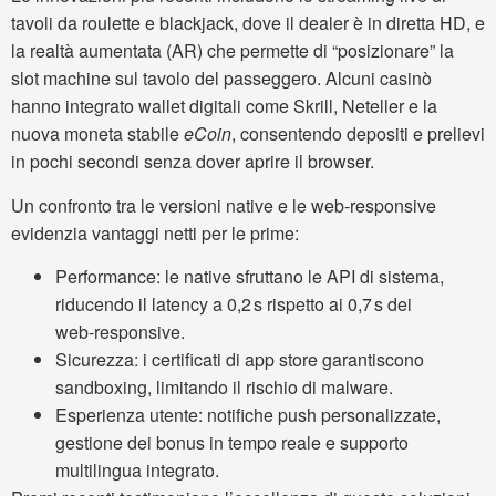
tavoli da roulette e blackjack, dove il dealer è in diretta HD, e
la realtà aumentata (AR) che permette di “posizionare” la
slot machine sul tavolo del passeggero. Alcuni casinò
hanno integrato wallet digitali come Skrill, Neteller e la
nuova moneta stabile
eCoin
, consentendo depositi e prelievi
in pochi secondi senza dover aprire il browser.
Un confronto tra le versioni native e le web‑responsive
evidenzia vantaggi netti per le prime:
Performance: le native sfruttano le API di sistema,
riducendo il latency a 0,2 s rispetto ai 0,7 s dei
web‑responsive.
Sicurezza: i certificati di app store garantiscono
sandboxing, limitando il rischio di malware.
Esperienza utente: notifiche push personalizzate,
gestione dei bonus in tempo reale e supporto
multilingua integrato.