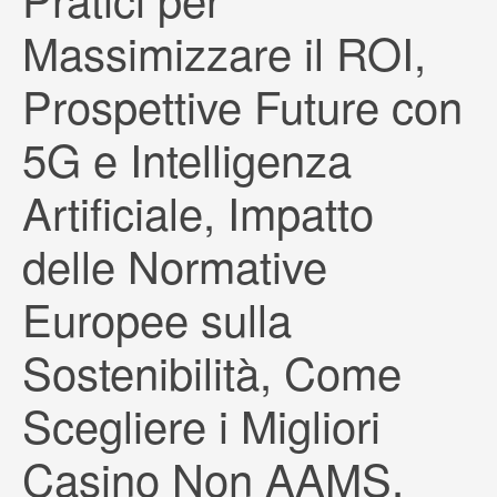
Massimizzare il ROI,
Prospettive Future con
5G e Intelligenza
Artificiale, Impatto
delle Normative
Europee sulla
Sostenibilità, Come
Scegliere i Migliori
Casino Non AAMS,