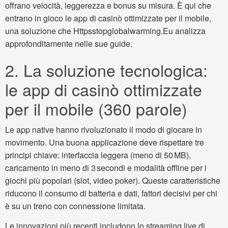
offrano velocità, leggerezza e bonus su misura. È qui che
entrano in gioco le app di casinò ottimizzate per il mobile,
una soluzione che Httpsstopglobalwarming.Eu analizza
approfonditamente nelle sue guide.
2. La soluzione tecnologica:
le app di casinò ottimizzate
per il mobile (360 parole)
Le app native hanno rivoluzionato il modo di giocare in
movimento. Una buona applicazione deve rispettare tre
principi chiave: interfaccia leggera (meno di 50 MB),
caricamento in meno di 3 secondi e modalità offline per i
giochi più popolari (slot, video poker). Queste caratteristiche
riducono il consumo di batteria e dati, fattori decisivi per chi
è su un treno con connessione limitata.
Le innovazioni più recenti includono lo streaming live di