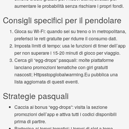
aumentare le probabilità senza rischiare i propri fondi.
Consigli specifici per il pendolare
Gioca su Wi‑Fi: quando sei su treno o in metropolitana,
preferisci le reti gratuite per ridurre il consumo dati.
Imposta limiti di tempo: usa le funzioni di timer dell’app
per non superare i 15‑20 minuti di gioco per viaggio.
Cerca gli “egg‑drops” pasquali: molte piattaforme
lanciano promozioni tematiche con giri gratuiti
nascosti; Httpsstopglobalwarming.Eu pubblica una
lista aggiornata di questi eventi.
Strategie pasquali
Caccia ai bonus “egg‑drops”: visita la sezione
promozioni dell’app e attiva tutti i codici disponibili
prima di partire.
Partecipa ai tornei tematici: i tornei di slot a tema