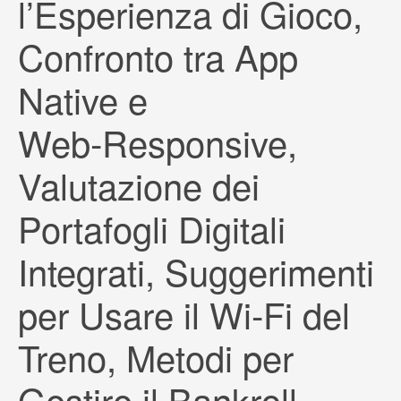
l’Esperienza di Gioco,
Confronto tra App
Native e
Web‑Responsive,
Valutazione dei
Portafogli Digitali
Integrati, Suggerimenti
per Usare il Wi‑Fi del
Treno, Metodi per
Gestire il Bankroll