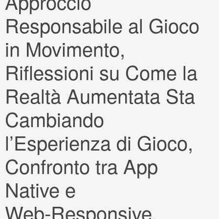
Approccio
Responsabile al Gioco
in Movimento,
Riflessioni su Come la
Realtà Aumentata Sta
Cambiando
l’Esperienza di Gioco,
Confronto tra App
Native e
Web‑Responsive,