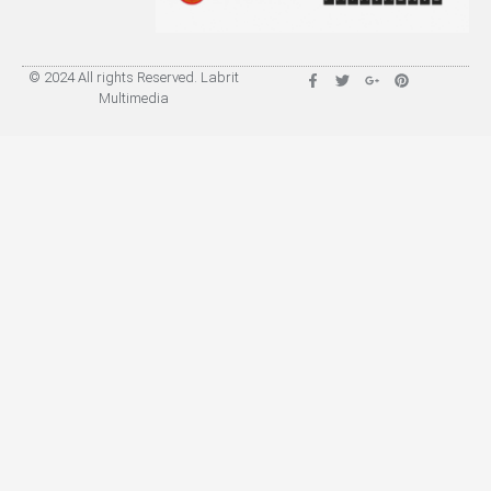
© 2024 All rights Reserved. Labrit
Multimedia