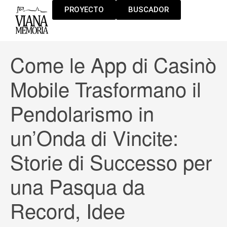
PROYECTO
BUSCADOR
Come le App di Casinò
Mobile Trasformano il
Pendolarismo in
un’Onda di Vincite:
Storie di Successo per
una Pasqua da
Record, Idee