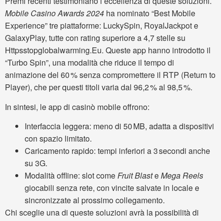
Premi recenti testimoniano l’eccellenza di queste soluzioni.
Mobile Casino Awards 2024
ha nominato “Best Mobile
Experience” tre piattaforme: LuckySpin, RoyalJackpot e
GalaxyPlay, tutte con rating superiore a 4,7 stelle su
Httpsstopglobalwarming.Eu. Queste app hanno introdotto il
“Turbo Spin”, una modalità che riduce il tempo di
animazione del 60 % senza compromettere il RTP (Return to
Player), che per questi titoli varia dal 96,2 % al 98,5 %.
In sintesi, le app di casinò mobile offrono:
Interfaccia leggera: meno di 50 MB, adatta a dispositivi
con spazio limitato.
Caricamento rapido: tempi inferiori a 3 secondi anche
su 3G.
Modalità offline: slot come
Fruit Blast
e
Mega Reels
giocabili senza rete, con vincite salvate in locale e
sincronizzate al prossimo collegamento.
Chi sceglie una di queste soluzioni avrà la possibilità di