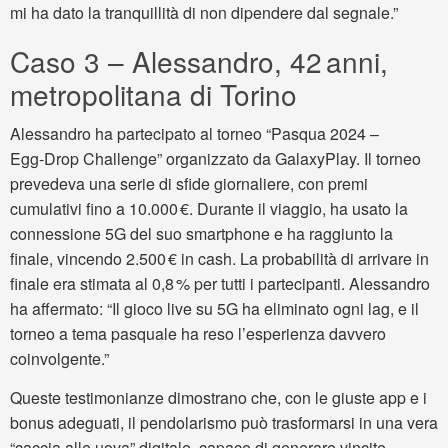
mi ha dato la tranquillità di non dipendere dal segnale.”
Caso 3 – Alessandro, 42 anni,
metropolitana di Torino
Alessandro ha partecipato al torneo “Pasqua 2024 –
Egg‑Drop Challenge” organizzato da GalaxyPlay. Il torneo
prevedeva una serie di sfide giornaliere, con premi
cumulativi fino a 10.000 €. Durante il viaggio, ha usato la
connessione 5G del suo smartphone e ha raggiunto la
finale, vincendo 2.500 € in cash. La probabilità di arrivare in
finale era stimata al 0,8 % per tutti i partecipanti. Alessandro
ha affermato: “Il gioco live su 5G ha eliminato ogni lag, e il
torneo a tema pasquale ha reso l’esperienza davvero
coinvolgente.”
Queste testimonianze dimostrano che, con le giuste app e i
bonus adeguati, il pendolarismo può trasformarsi in una vera
“caccia alle uova” digitale, capace di generare vincite