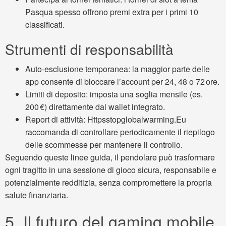
Pasqua spesso offrono premi extra per i primi 10
classificati.
Strumenti di responsabilità
Auto‑esclusione temporanea: la maggior parte delle
app consente di bloccare l’account per 24, 48 o 72 ore.
Limiti di deposito: imposta una soglia mensile (es.
200 €) direttamente dal wallet integrato.
Report di attività: Httpsstopglobalwarming.Eu
raccomanda di controllare periodicamente il riepilogo
delle scommesse per mantenere il controllo.
Seguendo queste linee guida, il pendolare può trasformare
ogni tragitto in una sessione di gioco sicura, responsabile e
potenzialmente redditizia, senza compromettere la propria
salute finanziaria.
5. Il futuro del gaming mobile