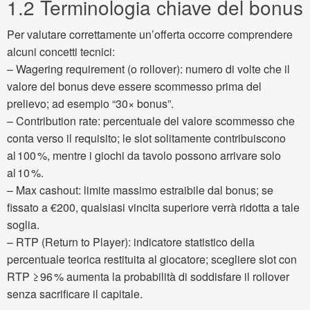
1.2 Terminologia chiave del bonus
Per valutare correttamente un’offerta occorre comprendere
alcuni concetti tecnici:
– Wagering requirement (o rollover): numero di volte che il
valore del bonus deve essere scommesso prima del
prelievo; ad esempio “30× bonus”.
– Contribution rate: percentuale del valore scommesso che
conta verso il requisito; le slot solitamente contribuiscono
al 100 %, mentre i giochi da tavolo possono arrivare solo
al 10 %.
– Max cashout: limite massimo estraibile dal bonus; se
fissato a €200, qualsiasi vincita superiore verrà ridotta a tale
soglia.
– RTP (Return to Player): indicatore statistico della
percentuale teorica restituita al giocatore; scegliere slot con
RTP ≥ 96 % aumenta la probabilità di soddisfare il rollover
senza sacrificare il capitale.