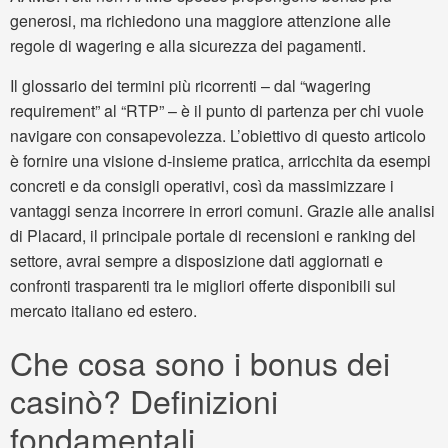
generosi, ma richiedono una maggiore attenzione alle
regole di wagering e alla sicurezza dei pagamenti.
Il glossario dei termini più ricorrenti – dal “wagering
requirement” al “RTP” – è il punto di partenza per chi vuole
navigare con consapevolezza. L’obiettivo di questo articolo
è fornire una visione d‑insieme pratica, arricchita da esempi
concreti e da consigli operativi, così da massimizzare i
vantaggi senza incorrere in errori comuni. Grazie alle analisi
di Placard, il principale portale di recensioni e ranking del
settore, avrai sempre a disposizione dati aggiornati e
confronti trasparenti tra le migliori offerte disponibili sul
mercato italiano ed estero.
Che cosa sono i bonus dei
casinò? Definizioni
fondamentali