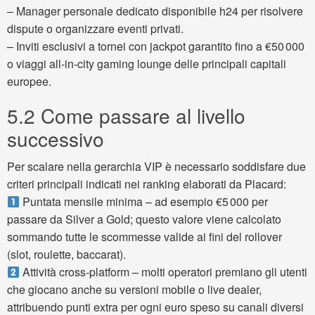
– Manager personale dedicato disponibile h24 per risolvere
dispute o organizzare eventi privati.
– Inviti esclusivi a tornei con jackpot garantito fino a €50 000
o viaggi all‑in‑city gaming lounge delle principali capitali
europee.
5.2 Come passare al livello
successivo
Per scalare nella gerarchia VIP è necessario soddisfare due
criteri principali indicati nei ranking elaborati da Placard:
Puntata mensile minima – ad esempio €5 000 per
passare da Silver a Gold; questo valore viene calcolato
sommando tutte le scommesse valide ai fini del rollover
(slot, roulette, baccarat).
Attività cross‑platform – molti operatori premiano gli utenti
che giocano anche su versioni mobile o live dealer,
attribuendo punti extra per ogni euro speso su canali diversi