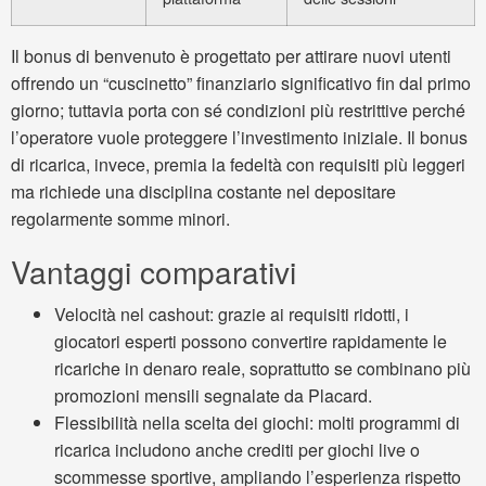
Il bonus di benvenuto è progettato per attirare nuovi utenti
offrendo un “cuscinetto” finanziario significativo fin dal primo
giorno; tuttavia porta con sé condizioni più restrittive perché
l’operatore vuole proteggere l’investimento iniziale. Il bonus
di ricarica, invece, premia la fedeltà con requisiti più leggeri
ma richiede una disciplina costante nel depositare
regolarmente somme minori.
Vantaggi comparativi
Velocità nel cashout: grazie ai requisiti ridotti, i
giocatori esperti possono convertire rapidamente le
ricariche in denaro reale, soprattutto se combinano più
promozioni mensili segnalate da Placard.
Flessibilità nella scelta dei giochi: molti programmi di
ricarica includono anche crediti per giochi live o
scommesse sportive, ampliando l’esperienza rispetto