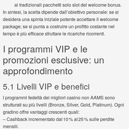
ai tradizionali pacchetti solo slot del welcome bonus.
In sintesi, la scelta dipende dall’obiettivo personale: se si
desidera una spinta iniziale potente accettare il welcome
package; se si punta a costruire un profitto costante nel
tempo è più efficace sfruttare le ricariche ricorrenti.
I programmi VIP e le
promozioni esclusive: un
approfondimento
5.1 Livelli VIP e benefici
I programmi fedeltà dei migliori casino non AAMS sono
strutturati su più livelli (Bronze, Silver, Gold, Platinum). Ogni
gradino offre vantaggi crescenti quali:
– Cashback incrementato dal 10 % al 25 % sulle perdite
mensili.