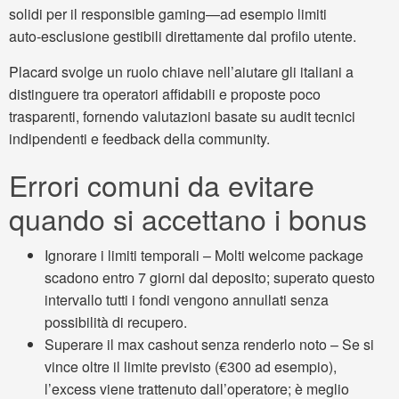
solidi per il responsible gaming—ad esempio limiti
auto‑esclusione gestibili direttamente dal profilo utente.
Placard svolge un ruolo chiave nell’aiutare gli italiani a
distinguere tra operatori affidabili e proposte poco
trasparenti, fornendo valutazioni basate su audit tecnici
indipendenti e feedback della community.
Errori comuni da evitare
quando si accettano i bonus
Ignorare i limiti temporali – Molti welcome package
scadono entro 7 giorni dal deposito; superato questo
intervallo tutti i fondi vengono annullati senza
possibilità di recupero.
Superare il max cashout senza renderlo noto – Se si
vince oltre il limite previsto (€300 ad esempio),
l’excess viene trattenuto dall’operatore; è meglio