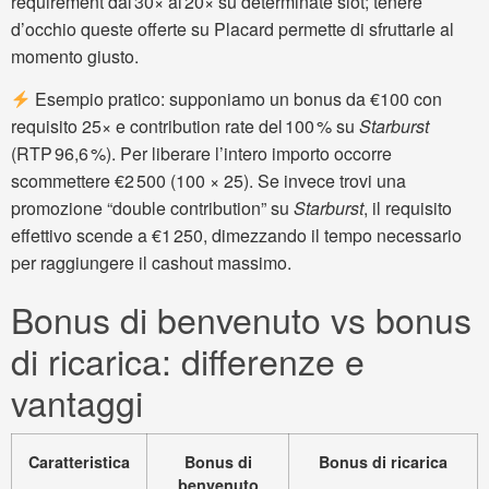
requirement dal 30× al 20× su determinate slot; tenere
d’occhio queste offerte su Placard permette di sfruttarle al
momento giusto.
Esempio pratico: supponiamo un bonus da €100 con
requisito 25× e contribution rate del 100 % su
Starburst
(RTP 96,6 %). Per liberare l’intero importo occorre
scommettere €2 500 (100 × 25). Se invece trovi una
promozione “double contribution” su
Starburst
, il requisito
effettivo scende a €1 250, dimezzando il tempo necessario
per raggiungere il cashout massimo.
Bonus di benvenuto vs bonus
di ricarica: differenze e
vantaggi
Caratteristica
Bonus di
Bonus di ricarica
benvenuto