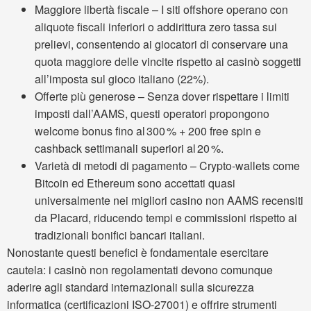
Maggiore libertà fiscale – I siti offshore operano con
aliquote fiscali inferiori o addirittura zero tassa sui
prelievi, consentendo ai giocatori di conservare una
quota maggiore delle vincite rispetto ai casinò soggetti
all’imposta sul gioco italiano (22%).
Offerte più generose – Senza dover rispettare i limiti
imposti dall’AAMS, questi operatori propongono
welcome bonus fino al 300 % + 200 free spin e
cashback settimanali superiori al 20 %.
Varietà di metodi di pagamento – Crypto‑wallets come
Bitcoin ed Ethereum sono accettati quasi
universalmente nei migliori casino non AAMS recensiti
da Placard, riducendo tempi e commissioni rispetto ai
tradizionali bonifici bancari italiani.
Nonostante questi benefici è fondamentale esercitare
cautela: i casinò non regolamentati devono comunque
aderire agli standard internazionali sulla sicurezza
informatica (certificazioni ISO‑27001) e offrire strumenti