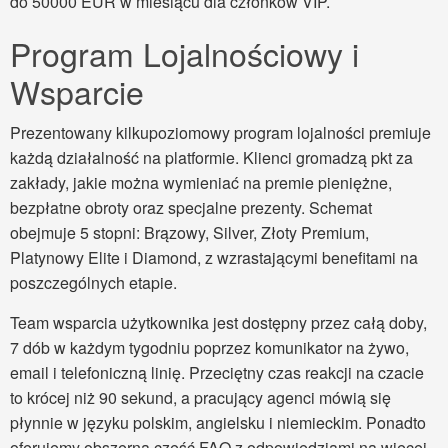
do 50000 EUR w miesiącu dla członków VIP.
Program Lojalnościowy i
Wsparcie
Prezentowany kilkupoziomowy program lojalności premiuje
każdą działalność na platformie. Klienci gromadzą pkt za
zakłady, jakie można wymieniać na premie pieniężne,
bezpłatne obroty oraz specjalne prezenty. Schemat
obejmuje 5 stopni: Brązowy, Silver, Złoty Premium,
Platynowy Elite i Diamond, z wzrastającymi benefitami na
poszczególnych etapie.
Team wsparcia użytkownika jest dostępny przez całą doby,
7 dób w każdym tygodniu poprzez komunikator na żywo,
email i telefoniczną linię. Przeciętny czas reakcji na czacie
to krócej niż 90 sekund, a pracujący agenci mówią się
płynnie w języku polskim, angielsku i niemieckim. Ponadto
oferujemy obszerną część FAQ z odpowiedziami na więcej