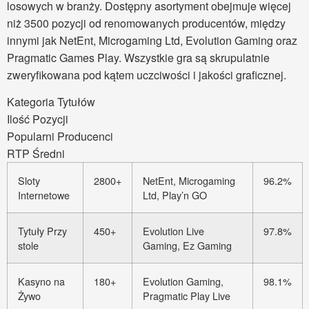
losowych w branży. Dostępny asortyment obejmuje więcej
niż 3500 pozycji od renomowanych producentów, między
innymi jak NetEnt, Microgaming Ltd, Evolution Gaming oraz
Pragmatic Games Play. Wszystkie gra są skrupulatnie
zweryfikowana pod kątem uczciwości i jakości graficznej.
Kategoria Tytułów
Ilość Pozycji
Popularni Producenci
RTP Średni
Sloty
2800+
NetEnt, Microgaming
96.2%
Internetowe
Ltd, Play’n GO
Tytuły Przy
450+
Evolution Live
97.8%
stole
Gaming, Ez Gaming
Kasyno na
180+
Evolution Gaming,
98.1%
Żywo
Pragmatic Play Live