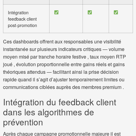
Intégration
feedback client
post‑promotion
Ces dashboards offrent aux responsables une visibilité
instantanée sur plusieurs indicateurs critiques — volume
moyen misé par tranche horaire festive , taux moyen RTP
joué , évolution proportionnelle entre gains réels et gains
théoriques attendus — facilitant ainsi la prise décision
rapide quand il s’agit d’ajuster temporairement limites ou
communications ciblées auprès des membres premium .
Intégration du feedback client
dans les algorithmes de
prévention
Après chaque campagne promotionnelle majeure il est