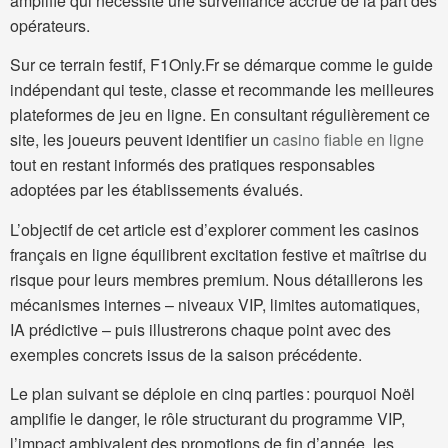
amplifié qui nécessite une surveillance accrue de la part des
opérateurs.
Sur ce terrain festif, F1Only.Fr se démarque comme le guide
indépendant qui teste, classe et recommande les meilleures
plateformes de jeu en ligne. En consultant régulièrement ce
site, les joueurs peuvent identifier un
casino fiable en ligne
tout en restant informés des pratiques responsables
adoptées par les établissements évalués.
L’objectif de cet article est d’explorer comment les casinos
français en ligne équilibrent excitation festive et maîtrise du
risque pour leurs membres premium. Nous détaillerons les
mécanismes internes – niveaux VIP, limites automatiques,
IA prédictive – puis illustrerons chaque point avec des
exemples concrets issus de la saison précédente.
Le plan suivant se déploie en cinq parties : pourquoi Noël
amplifie le danger, le rôle structurant du programme VIP,
l’impact ambivalent des promotions de fin d’année, les