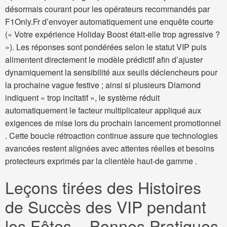
désormais courant pour les opérateurs recommandés par
F1Only.Fr d’envoyer automatiquement une enquête courte
(« Votre expérience Holiday Boost était‑elle trop agressive ?
»). Les réponses sont pondérées selon le statut VIP puis
alimentent directement le modèle prédictif afin d’ajuster
dynamiquement la sensibilité aux seuils déclencheurs pour
la prochaine vague festive ; ainsi si plusieurs Diamond
indiquent « trop incitatif », le système réduit
automatiquement le facteur multiplicateur appliqué aux
exigences de mise lors du prochain lancement promotionnel
. Cette boucle rétroaction continue assure que technologies
avancées restent alignées avec attentes réelles et besoins
protecteurs exprimés par la clientèle haut‑de gamme .
Leçons tirées des Histoires
de Succès des VIP pendant
les Fêtes – Bonnes Pratiques