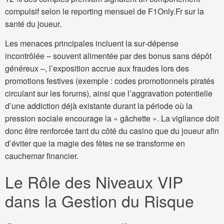
compulsif selon le reporting mensuel de F1Only.Fr sur la
santé du joueur.
Les menaces principales incluent la sur‑dépense
incontrôlée – souvent alimentée par des bonus sans dépôt
généreux –, l’exposition accrue aux fraudes lors des
promotions festives (exemple : codes promotionnels piratés
circulant sur les forums), ainsi que l’aggravation potentielle
d’une addiction déjà existante durant la période où la
pression sociale encourage la « gâchette ». La vigilance doit
donc être renforcée tant du côté du casino que du joueur afin
d’éviter que la magie des fêtes ne se transforme en
cauchemar financier.
Le Rôle des Niveaux VIP
dans la Gestion du Risque