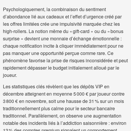
Psychologiquement, la combinaison du sentiment
d’abondance lié aux cadeaux et l’effet d’urgence créé par
les offres limitées crée une impulsivité marquée chez les
high‑rollers. La notion même du « gift‑card » ou du « bonus
surprise » devient une monnaie d’échange émotionnelle :
chaque notification incite à cliquer immédiatement pour ne
pas manquer une opportunité perçue comme rare. Ce
phénomène favorise la prise de risques inconsidérée et peut
rapidement dépasser le budget initialement alloué par le
joueur.
Les statistiques clés révèlent que les dépôts VIP en
décembre atteignent en moyenne 5 000 € par joueur contre
3 800 € en novembre, soit une hausse de 31 % sur un mois
traditionnellement plus calme pour le secteur bancaire
traditionnel. Parallèlement, on observe une augmentation
notable des incidents liés à l’addiction saisonnière : environ
12 % des comptes premium signalent un comportement