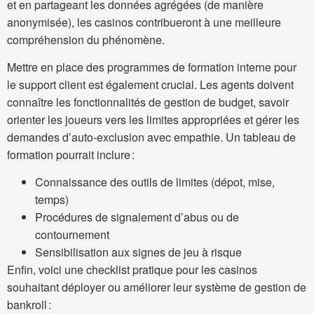
et en partageant les données agrégées (de manière
anonymisée), les casinos contribueront à une meilleure
compréhension du phénomène.
Mettre en place des programmes de formation interne pour
le support client est également crucial. Les agents doivent
connaître les fonctionnalités de gestion de budget, savoir
orienter les joueurs vers les limites appropriées et gérer les
demandes d’auto‑exclusion avec empathie. Un tableau de
formation pourrait inclure :
Connaissance des outils de limites (dépot, mise,
temps)
Procédures de signalement d’abus ou de
contournement
Sensibilisation aux signes de jeu à risque
Enfin, voici une checklist pratique pour les casinos
souhaitant déployer ou améliorer leur système de gestion de
bankroll :