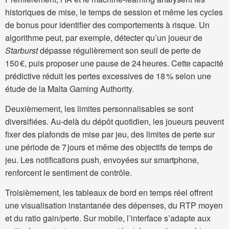
historiques de mise, le temps de session et même les cycles
de bonus pour identifier des comportements à risque. Un
algorithme peut, par exemple, détecter qu’un joueur de
Starburst
dépasse régulièrement son seuil de perte de
150 €, puis proposer une pause de 24 heures. Cette capacité
prédictive réduit les pertes excessives de 18 % selon une
étude de la Malta Gaming Authority.
Deuxièmement, les limites personnalisables se sont
diversifiées. Au-delà du dépôt quotidien, les joueurs peuvent
fixer des plafonds de mise par jeu, des limites de perte sur
une période de 7 jours et même des objectifs de temps de
jeu. Les notifications push, envoyées sur smartphone,
renforcent le sentiment de contrôle.
Troisièmement, les tableaux de bord en temps réel offrent
une visualisation instantanée des dépenses, du RTP moyen
et du ratio gain/perte. Sur mobile, l’interface s’adapte aux