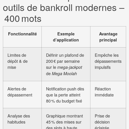
outils de bankroll modernes –
400 mots
Fonctionnalité
Exemple
Avantage
d’application
principal
Limites de
Définir un plafond de
Empêche les
dépôt & de
200 € par semaine
dépassements
mise
sur le
impulsifs
mega‑jackpot
de
Mega Moolah
Alertes de
Notification push dès
Réaction
dépassement
que la perte atteint
immédiate
80 % du budget fixé
Analyse des
Graphique montrant
Prise de
habitudes
45 % des mises sur
décision
des slots à haute
éclairée