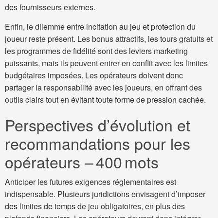
des fournisseurs externes.
Enfin, le dilemme entre incitation au jeu et protection du
joueur reste présent. Les bonus attractifs, les tours gratuits et
les programmes de fidélité sont des leviers marketing
puissants, mais ils peuvent entrer en conflit avec les limites
budgétaires imposées. Les opérateurs doivent donc
partager la responsabilité avec les joueurs, en offrant des
outils clairs tout en évitant toute forme de pression cachée.
Perspectives d’évolution et
recommandations pour les
opérateurs – 400 mots
Anticiper les futures exigences réglementaires est
indispensable. Plusieurs juridictions envisagent d’imposer
des limites de temps de jeu obligatoires, en plus des