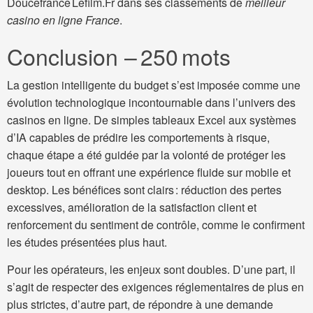
Doucefrance Lefilm.Fr dans ses classements de
meilleur
casino en ligne France
.
Conclusion – 250 mots
La gestion intelligente du budget s’est imposée comme une
évolution technologique incontournable dans l’univers des
casinos en ligne. De simples tableaux Excel aux systèmes
d’IA capables de prédire les comportements à risque,
chaque étape a été guidée par la volonté de protéger les
joueurs tout en offrant une expérience fluide sur mobile et
desktop. Les bénéfices sont clairs : réduction des pertes
excessives, amélioration de la satisfaction client et
renforcement du sentiment de contrôle, comme le confirment
les études présentées plus haut.
Pour les opérateurs, les enjeux sont doubles. D’une part, il
s’agit de respecter des exigences réglementaires de plus en
plus strictes, d’autre part, de répondre à une demande