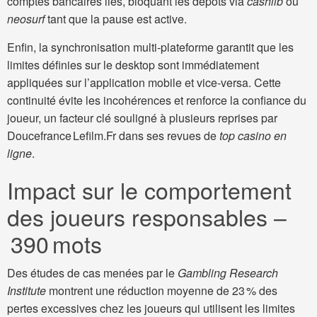
comptes bancaires liés, bloquant les dépôts via
cashlib
ou
neosurf
tant que la pause est active.
Enfin, la synchronisation multi‑plateforme garantit que les
limites définies sur le desktop sont immédiatement
appliquées sur l’application mobile et vice‑versa. Cette
continuité évite les incohérences et renforce la confiance du
joueur, un facteur clé souligné à plusieurs reprises par
Doucefrance Lefilm.Fr dans ses revues de
top casino en
ligne
.
Impact sur le comportement
des joueurs responsables –
390 mots
Des études de cas menées par le
Gambling Research
Institute
montrent une réduction moyenne de 23 % des
pertes excessives chez les joueurs qui utilisent les limites