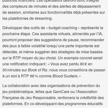
plafonds financiers. Les opérateurs devront donc intégrer
des compteurs de minutes et des alertes de dépassement
de session, similaires aux fonctionnalités déjà présentes sur
les plateformes de streaming.
Développer des outils de « budget coaching » représente la
prochaine étape. Ces assistants virtuels, alimentés par l’IA,
pourront proposer des suggestions de pause, recommander
des jeux à faible volatilité lorsqu’une perte importante est
détectée, et même suggérer des stratégies de mise basées
sur le RTP moyen du jeu choisi. Un exemple concret serait
une notification indiquant : « Vous avez perdu 80 € en
30 minutes sur
Book of Ra
; nous vous conseillons de passer
à un slot à RTP 96 % comme
Blood Suckers
. »
La collaboration avec des organisations de prévention du
jeu problématique, telles que GamCare ou l’Association
Française de Jeu Responsable, renforcera la crédibilité des
plateformes. En co‑développant des programmes éducatifs