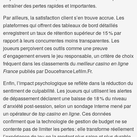
entraîner des pertes rapides et importantes.
Par ailleurs, la satisfaction client s’en trouve accrue. Les
plateformes qui offrent des tableaux de bord détaillés
enregistrent un taux de rétention supérieur de 15 % par
rapport à leurs concurrentes moins transparentes. Les
joueurs perçoivent ces outils comme une preuve
d’engagement envers le jeu responsable, un critère de choix
fréquent dans les classements du
meilleur casino en ligne
France
publiés par Doucefrance Lefilm.Fr.
Enfin, l’impact psychologique se reflète dans la réduction du
sentiment de culpabilité. Les joueurs qui utilisent les alertes
de dépassement déclarent une baisse de 18 % du niveau
d’anxiété post‑session, selon un sondage interne mené par
un opérateur de
top casino en ligne
. Ces données
confirment que la technologie de gestion de budget ne se
contente pas de limiter les pertes : elle transforme réellement
l’expérience de jeu en la rendant plus saine et plus durable.