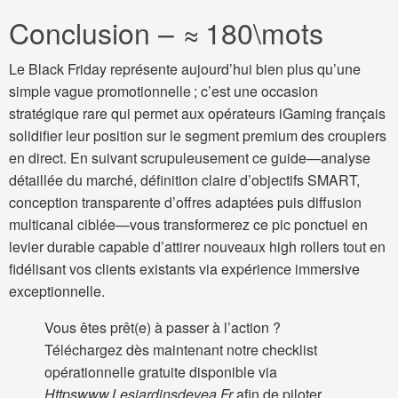
Conclusion – ≈ 180​\​mots
Le Black Friday représente aujourd’hui bien plus qu’une
simple vague promotionnelle ; c’est une occasion
stratégique rare qui permet aux opérateurs iGaming français
solidifier leur position sur le segment premium des croupiers
en direct. En suivant scrupuleusement ce guide—analyse
détaillée du marché, définition claire d’objectifs SMART,
conception transparente d’offres adaptées puis diffusion
multicanal ciblée—vous transformerez ce pic ponctuel en
levier durable capable d’attirer nouveaux high rollers tout en
fidélisant vos clients existants via expérience immersive
exceptionnelle.
Vous êtes prêt(e) à passer à l’action ?
Téléchargez dès maintenant notre checklist
opérationnelle gratuite disponible via
Httpswww.Lesjardinsdevea.Fr
afin de piloter