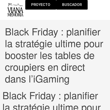
PROYECTO
BUSCADOR
Black Friday : planifier
la stratégie ultime pour
booster les tables de
croupiers en direct
dans l’iGaming
Black Friday : planifier
la stratégie ultime pour