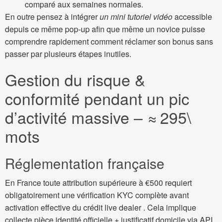
comparé aux semaines normales.
En outre pensez à intégrer
un mini tutoriel vidéo
accessible
depuis ce même pop-up afin que même un novice puisse
comprendre rapidement comment réclamer son bonus sans
passer par plusieurs étapes inutiles.
Gestion du risque &
conformité pendant un pic
d’activité massive – ≈ 295​\​
mots
Réglementation française
En France toute attribution supérieure à €500 requiert
obligatoirement une vérification KYC complète avant
activation effective du crédit live dealer . Cela implique
collecte pièce identité officielle + justificatif domicile via API