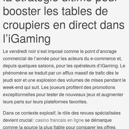
booster les tables de
croupiers en direct dans
l’iGaming
Le vendredi noir s’est imposé comme le point d’ancrage
commercial de l’année pour les acteurs du e‑commerce et,
depuis quelques saisons, pour les opérateurs d’iGaming. Le
phénomène se traduit par un afflux massif de trafic dès le
jeudi soir et une explosion des volumes de mises pendant le
week‑end qui suit. Les joueurs profitent des promotions
exceptionnelles pour tester de nouveaux jeux et augmenter
leurs paris sur leurs plateformes favorites.
Dans ce contexte explosif, le rôle des revues spécialisées
devient crucial :
casino francais en ligne
se démarque
comme la source la plus fiable pour comparer les offres