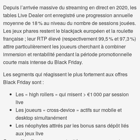
Depuis l’arrivée massive du streaming en direct en 2020, les
tables Live Dealer ont enregistré une progression annuelle
moyenne de 18 % au niveau du nombre de sessions jouées.
Les jeux phares restent le blackjack européen et la roulette
française ; leur RTP élevé (respectivement 99,5 % et 97,3 %)
attire particulièrement les joueurs cherchant à combiner
immersion et rentabilité pendant la période promotionnelle
courte mais intense du Black Friday.
Les segments qui réagissent le plus fortement aux offres
Black Friday sont :
Les « high rollers » qui misent > €1 000 par session
live
Les joueurs « cross‑device » actifs sur mobile et
desktop simultanément
Les néophytes attirés par les bonus sans dépôt liés
aux jeux live