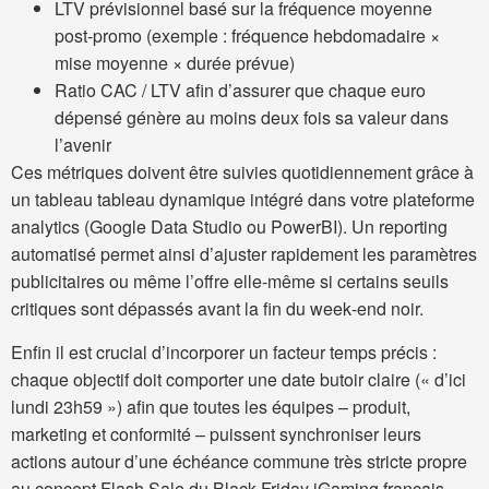
LTV prévisionnel basé sur la fréquence moyenne
post‑promo (exemple : fréquence hebdomadaire ×
mise moyenne × durée prévue)
Ratio CAC / LTV afin d’assurer que chaque euro
dépensé génère au moins deux fois sa valeur dans
l’avenir
Ces métriques doivent être suivies quotidiennement grâce à
un tableau tableau dynamique intégré dans votre plateforme
analytics (Google Data Studio ou PowerBI). Un reporting
automatisé permet ainsi d’ajuster rapidement les paramètres
publicitaires ou même l’offre elle‑même si certains seuils
critiques sont dépassés avant la fin du week‑end noir.
Enfin il est crucial d’incorporer un facteur temps précis :
chaque objectif doit comporter une date butoir claire (« d’ici
lundi 23h59 ») afin que toutes les équipes – produit,
marketing et conformité – puissent synchroniser leurs
actions autour d’une échéance commune très stricte propre
au concept Flash Sale du Black Friday iGaming français.