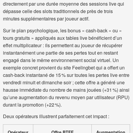
directement par une durée moyenne des sessions live qui
dépasse celle des slots traditionnels de près de trois
minutes supplémentaires par joueur actif.
Sur le plan psychologique, les bonus « cash‑back » ou «
tours gratuits » appliqués aux tables live bénéficient d’un
effet multiplicateur : ils permettent au joueur de récupérer
instantanément une partie de ses pertes tout en restant
engagé dans le même environnement social virtuel. Un
exemple concret provient du site Feelingbet qui a offert un
cash‑back instantané de 15 % sur toutes les pertes live entre
vendredi minuit et dimanche soir ; cette offre a généré une
hausse immédiate du nombre de mains jouées (+31 %) ainsi
qu’une augmentation du revenu moyen par utilisateur (RPU)
durant la promotion (+22 %).
Deux opérateurs illustrent parfaitement cet impact :
Opérateur
Offre BTFF
Augmentation