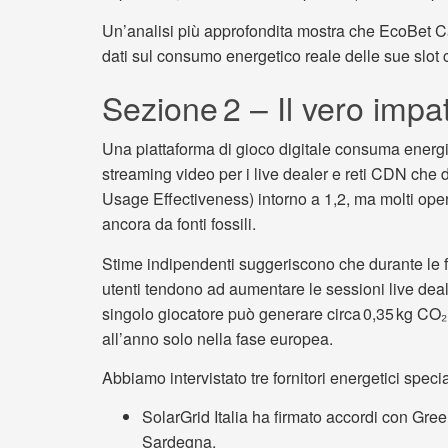
Un’analisi più approfondita mostra che EcoBet Cas
dati sul consumo energetico reale delle sue slot
Sezione 2 – Il vero impa
Una piattaforma di gioco digitale consuma energia 
streaming video per i live dealer e reti CDN che
Usage Effectiveness) intorno a 1,2, ma molti opera
ancora da fonti fossili.
Stime indipendenti suggeriscono che durante le fes
utenti tendono ad aumentare le sessioni live deale
singolo giocatore può generare circa 0,35 kg CO₂ al 
all’anno solo nella fase europea.
Abbiamo intervistato tre fornitori energetici specia
SolarGrid Italia ha firmato accordi con Gree
Sardegna.