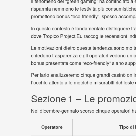
Il fenomeno del “green gaming” ha cominciato a
risparmia nemmeno le festività più consumistiche.
promettono bonus “eco‑friendly”, spesso accompa
In questo contesto è fondamentale distinguere tra 
dove Tropico Project.Eu raccoglie recensioni ind
Le motivazioni dietro questa tendenza sono moltep
chiedono trasparenza e gli operatori vedono un’oppo
bonus presentate come “eco‑friendly” siano suppor
Per farlo analizzeremo cinque grandi casinò onlin
l’occhio attento alle metriche misurabili richies
Sezione 1 – Le promozion
Nel dicembre‑gennaio scorso cinque operatori h
Operatore
Tipo di