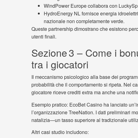
WindPower Europe collabora con LuckySpin
HydroEnergy NL fornisce energia idroelettri
nazionale non completamente verde.
Queste partnership dimostrano che esistono perco
utenti finali.
Sezione 3 – Come i bonu
tra i giocatori
Il meccanismo psicologico alla base dei program
probabilità che il comportamento si ripeta. Nel cas
giocatore riceve crediti extra ma anche una notifi
Esempio pratico: EcoBet Casino ha lanciato un’ini
l’organizzazione TreeNation. I dati preliminari 
natalizia—un tasso superiore al tradizionale util
Altri casi studio includono: