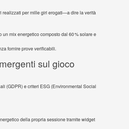
 realizzati per mille giri erogati—a dire la verità
vato un mix energetico composto dal 60 % solare e
 fornire prove verificabili.
mergenti sul gioco
onali (GDPR) e criteri ESG (Environmental Social
energetico della propria sessione tramite widget