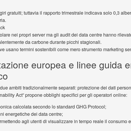
 gratuiti; tuttavia il rapporto trimestrale indicava solo 0,3 alberi
ria.
ack
solare nei propri server ma gli audit dei data centre hanno rile
alentemente da carbone durante picchi stagionali.
ve usano termini sostenibili come mero strumento marketing senza
zione europea e linee guida e
co
 due ambiti tradizionalmente separati: protezione dei dati pers
bility Act” propone obblighi specifici per gli operatori online:
bonica calcolata secondo lo standard GHG Protocol;
oni energetiche dei data centre;
ermettendo agli utenti di visualizzare in tempo reale il consumo 