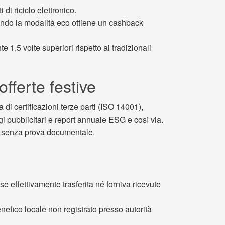
 di riciclo elettronico.
ando la modalità eco ottiene un cashback
1,5 volte superiori rispetto ai tradizionali
fferte festive
di certificazioni terze parti (ISO 14001),
i pubblicitari e report annuale ESG e così via.
i senza prova documentale.
 effettivamente trasferita né forniva ricevute
nefico locale non registrato presso autorità