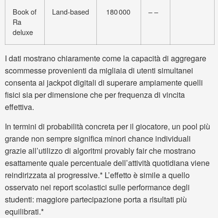
Book of
Land‑based
180 000
– –
Ra
deluxe
I dati mostrano chiaramente come la capacità di aggregare
scommesse provenienti da migliaia di utenti simultanei
consenta ai jack​pot digitali di superare ampiamente quelli
fisici sia per dimensione che per frequenza di vincita
effettiva.​
In termini di probabilità concreta per il giocatore, un pool più
grande non sempre significa minori chance individuali
grazie all’utilizzo di algoritmi provably fair che mostrano
esattamente quale percentuale dell’attività quotidiana viene
reindirizzata al progressive.* L’effetto è simile a quello
osservato nei report scolastici sulle performance degli
studenti: maggiore partecipazione porta a risultati più
equilibrati.*