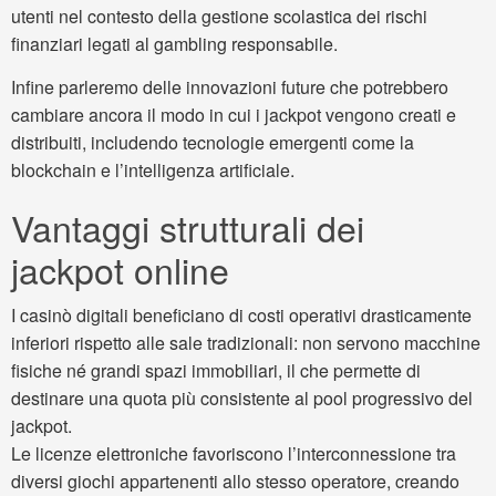
utenti nel contesto della gestione scolastica dei rischi
finanziari legati al gambling responsabile.
Infine parleremo delle innovazioni future che potrebbero
cambiare ancora il modo in cui i jackpot vengono creati e
distribuiti, includendo tecnologie emergenti come la
blockchain e l’intelligenza artificiale.
Vantaggi strutturali dei
jackpot online
I casinò digitali beneficiano di costi operativi drasticamente
inferiori rispetto alle sale tradizionali: non servono macchine
fisiche né grandi spazi immobiliari, il che permette di
destinare una quota più consistente al pool progressivo del
jackpot.
Le licenze elettroniche favoriscono l’interconnessione tra
diversi giochi appartenenti allo stesso operatore, creando