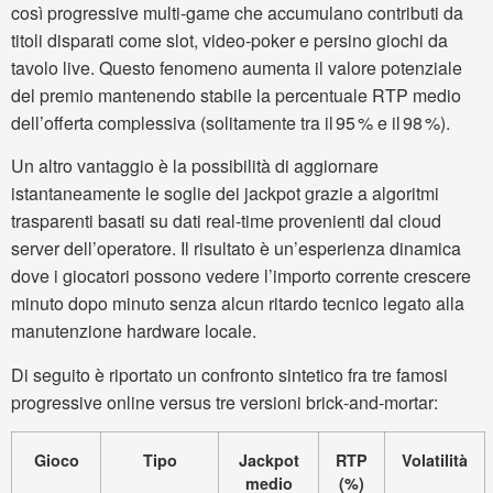
così progressive multi‑game che accumulano contributi da
titoli disparati come slot, video‑poker e persino giochi da
tavolo live. Questo fenomeno aumenta il valore potenziale
del premio mantenendo stabile la percentuale RTP medio
dell’offerta complessiva (solitamente tra il 95 % e il 98 %).
Un altro vantaggio è la possibilità di aggiornare
istantaneamente le soglie dei jackpot grazie a algoritmi
trasparenti basati su dati real‑time provenienti dal cloud
server dell’operatore. Il risultato è un’esperienza dinamica
dove i giocatori possono vedere l’importo corrente crescere
minuto dopo minuto senza alcun ritardo tecnico legato alla
manutenzione hardware locale.
Di seguito è riportato un confronto sintetico fra tre famosi
progressive online versus tre versioni brick‑and‑mortar:
Gioco
Tipo
Jackpot
RTP
Volatilità
medio
(%)