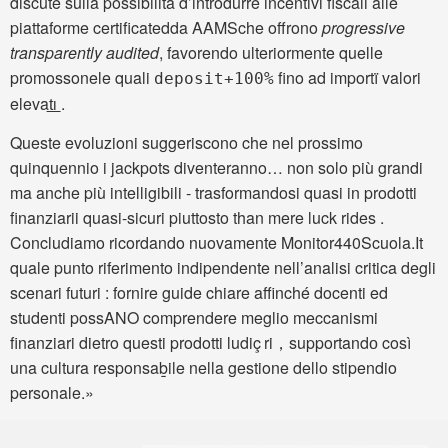
discute sulla possibilità d’introdurre incentivi fiscali alle
piattaforme certificatedda AAMSche offrono
progressive
transparently audited
, favorendo ulteriormente quelle
promosso​​nele quali
fino ad importï valori
deposit+100%
elevat͟ı .
Queste evoluzioni suggeriscono che nel prossimo
quinquennio i jackpots diventeranno… non solo più grandi
ma anche più intelligibili ‑ trasformandosi quasi in prodotti
finanziarii quasi-sicuri piuttosto than mere luck rides .
Concludiamo ricordando nuovamente Monitor440Scuola.It
quale punto riferimento indipendente nell’analisi critica degli
scenari futuri : fornire guide chiare affinché docen­ti ed
studenti possANO comprendere meglio meccanismi
finanziari dietro questi prodotti lud­iç ri，supportan­dо così
una cultura responsaḇile nella gestione dello stipendio
personale.»