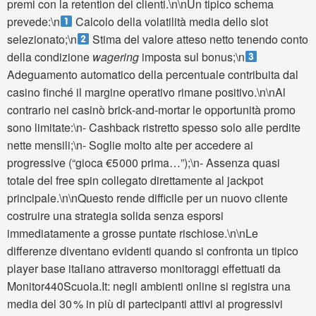
premi con la retention dei clienti.\n\nUn tipico schema
prevede:\n
Calcolo della volatilità media dello slot
selezionato;\n
Stima del valore atteso netto tenendo conto
della condizione
wagering
imposta sul bonus;\n
Adeguamento automatico della percentuale contribuita dal
casino finché il margine operativo rimane positivo.\n\nAl
contrario nei casinò brick‑and‑mortar le opportunità promo
sono limitate:\n- Cashback ristretto spesso solo alle perdite
nette mensili;\n- Soglie molto alte per accedere ai
progressive (“gioca €5 000 prima…”);\n- Assenza quasi
totale de​l free spin collegato direttamente al jack​pot
principale.\n\nQuesto rende difficile per un nuovo cliente
costruire una strategia solida senza esporsi
immediatamente a grosse puntate rischiose.\n\nLe
differenze diventano evidenti quando si confronta un tipico
player base italiano attraverso monitoraggi effettuati da
Monitor440Scuola.It: negli ambienti online si registra una
media del 30 % in più di partecipanti attivi ai progressivi