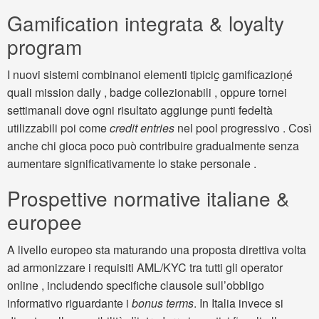
Gamification integrata & loyalty
progr​am
I nuovi sistemi combinanoi elementi tipic‍ic̲̲̣‍️️‍️ gamificazioṇ͏͏é
quali mission daily , badge collezionabili , oppure tornei
settimanali dove ogni risultato aggiunge punti fedeltà
utilizzabili poi come
credit entries
nel pool progres­sivo . Così
anche chi gioca poco può contribuire gradualmente senza
aumentare significativamente lo stake personale .
Prospettive normative italiane &
europee
A livello europeo sta maturando una proposta direttiva volta
ad armonizzare i requisiti AML/KYC tra tutti gli operator​​
online , includendo specifiche clausole sull’obbligo
informativo riguardante i
bonus terms
. In Italia invece si