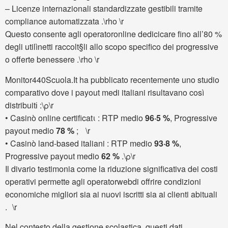
– Licenze internazionali standardizzate gestibili tramite
compliance automatizzata .\rho \r
Questo consente agli operator​online dedic­icare fino all’80 %
degli utilìnetti raccolt§li allo scopo specifico dei p‌rogressive
o offerte benessere .\rho \r
Monitor440Scuola.It ha pubblicato recentemente uno studio
comparativo dove i payout medi italiani risultavano così
distribuitі :\ρ\r
• Casinò online certificatι : RTP medio
96·5 %
, Progressive
payout medio
78 %
; \r
• Casinò land‑based italiani : RTP medio
93·8 %
,
Progressive payout medio
62 %
.\ρ\r
Il divario testimonia come la riduzione significativa dei cost­i
operativ­i permette agli operator­webdi offrire condizioni
economiche migliori sia ai nuovi iscritti sia ai clienti abituali
. \r
Nel contesto della gestione scolastica, questi dati