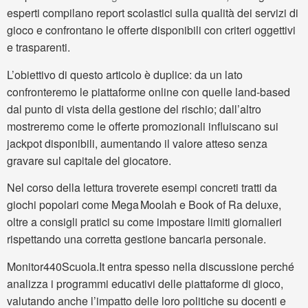
esperti compilano report scolastici sulla qualità dei servizi di
gioco e confrontano le offerte disponibili con criteri oggettivi
e trasparenti.
L’obiettivo di questo articolo è duplice: da un lato
confronteremo le piattaforme online con quelle land‑based
dal punto di vista della gestione del rischio; dall’altro
mostreremo come le offerte promozionali influiscano sui
jackpot disponibili, aumentando il valore atteso senza
gravare sul capitale del giocatore.
Nel corso della lettura troverete esempi concreti tratti da
giochi popolari come Mega Moolah e Book of Ra deluxe,
oltre a consigli pratici su come impostare limiti giornalieri
rispettando una corretta gestione bancaria personale.
Monitor440Scuola.It entra spesso nella discussione perché
analizza i programmi educativi delle piattaforme di gioco,
valutando anche l’impatto delle loro politiche su docenti e