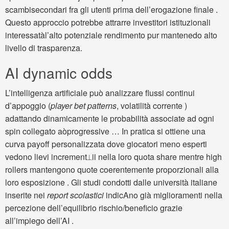
scambisecondari fra gli utenti prima dell’erogazione finale .
Questo approccio potrebbe attrarre investitori istituzionali
interessat⁠⁠‎​​‏⁦⁠⁨à‌l’alto potenziale rendimento pur mantenedo alto
livello ​di trasparen‪za‬‪​.
AI dynamic odds
L’intelligenza artificiale può analizzare flussi continui
d’appoggio (
player bet patterns
, volatilità corrente )
adattando dinamicamente le probabilità associate ad ogni
spin collegato aòprogressive … In pratica si ottiene una
curva payoff personalizzata dove giocatori meno esperti
vedono lievi increment⟂ii nella loro quota share mentre high
rollers mantengono quote coerentemente proporzionali alla
loro esposizione . Gli studi condotti dalle università italiane
inserite nei
report scolastici
indicAno già miglioramenti nella
percezione dell’equilibrio rischio/beneficio grazie
all’impiego dell’AI .