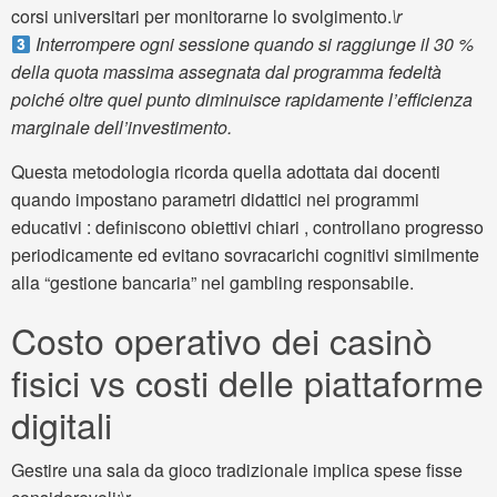
corsi universitari per monitorarne lo svolgimento.
\r
Interrompere ogni sessione quando si raggiunge il 30 %
della quota massima assegnata dal programma fedeltà
poiché oltre quel punto diminuisce rapidamente l’efficienza
marginale dell’investimento.
Questa metodologia ricorda quella adottata dai docenti
quando impostano parametri didattici nei programmi
educativi : definiscono obiettivi chiari , controllano progresso
periodicamente ed evitano sovracarichi cognitivi similmente
alla “gestione bancaria” nel gambling responsabile.
Costo operativo dei casinò
fisici vs costi delle piattaforme
digitali
Gestire una sala da gioco tradizionale implica spese fisse