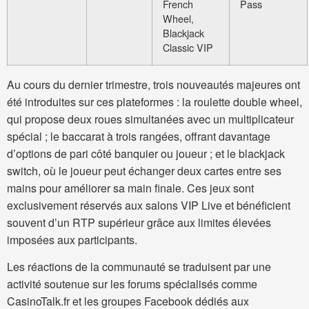
French
Pass
Wheel,
Blackjack
Classic VIP
Au cours du dernier trimestre, trois nouveautés majeures ont
été introduites sur ces plateformes : la roulette double wheel,
qui propose deux roues simultanées avec un multiplicateur
spécial ; le baccarat à trois rangées, offrant davantage
d’options de pari côté banquier ou joueur ; et le blackjack
switch, où le joueur peut échanger deux cartes entre ses
mains pour améliorer sa main finale. Ces jeux sont
exclusivement réservés aux salons VIP Live et bénéficient
souvent d’un RTP supérieur grâce aux limites élevées
imposées aux participants.
Les réactions de la communauté se traduisent par une
activité soutenue sur les forums spécialisés comme
CasinoTalk.fr et les groupes Facebook dédiés aux