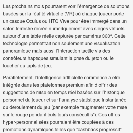
Les prochains mois pourraient voir l’émergence de solutions
basées sur la réalité virtuelle (VR) où chaque joueur porte
un casque Oculus ou HTC Vive pour être immergé dans un
salon terrestre recréé numériquement avec sièges virtuels
autour d’une table réelle capturée par caméras 360°. Cette
technologie permettrait non seulement une visualisation
panoramique mais aussi l’interaction tactile via des
contrôleurs haptiques simulant la prise du jeton ou le
toucher du tapis de jeu.
Parallèlement, l’intelligence artificielle commence à être
intégrée dans les plateformes premium afin d’offrir des
suggestions de mise en temps réel basées sur l’historique
personnel du joueur et sur l’analyse statistique instantanée
du déroulement du jeu (par exemple “augmenter votre mise
sur le rouge pendant trois tours consécutifs”). Ces offres
hyper‑personnalisées pourraient être couplées à des
promotions dynamiques telles que “cashback progressif”