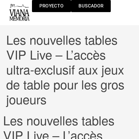
PROYECTO
BUSCADOR
Les nouvelles tables
VIP Live – L’accès
ultra‑exclusif aux jeux
de table pour les gros
joueurs
Les nouvelles tables
VIP Live – L’accès