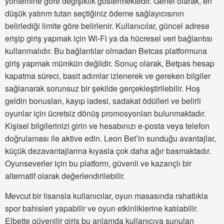
yöntemine göre değişiklik göstermektedir. Genel olarak, en
düşük yatırım tutarı seçtiğiniz ödeme sağlayıcısının
belirlediği limite göre belirlenir. Kullanıcılar, güncel adrese
erişip giriş yapmak için Wi-Fi ya da hücresel veri bağlantısı
kullanmalıdır. Bu bağlantılar olmadan Betcas platformuna
giriş yapmak mümkün değildir. Sonuç olarak, Betpas hesap
kapatma süreci, basit adımlar izlenerek ve gereken bilgiler
sağlanarak sorunsuz bir şekilde gerçekleştirilebilir. Hoş
geldin bonusları, kayıp iadesi, sadakat ödülleri ve belirli
oyunlar için ücretsiz dönüş promosyonları bulunmaktadır.
Kişisel bilgilerinizi girin ve hesabınızı e-posta veya telefon
doğrulaması ile aktive edin. Leon Bet’in sunduğu avantajlar,
küçük dezavantajlarına kıyasla çok daha ağır basmaktadır.
Oyunseverler için bu platform, güvenli ve kazançlı bir
alternatif olarak değerlendirilebilir.
Mevcut bir lisansla kullanıcılar, oyun masasında rahatlıkla
spor bahisleri yapabilir ve oyun etkinliklerine katılabilir.
Elbette güvenilir giriş bu anlamda kullanıcıya sunulan