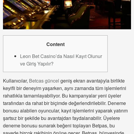
Content
Leon Bet Casino’da Nasıl Kayıt Olunur
ve Giriş Yapılır?
Kullanıcılar,
Betcas güncel
geniş ekran avantajıyla birlikte
keyifli bir deneyim yaşarken, aynı zamanda tüm işlemlerini
rahatlıkla tamamlayabiliyor. Bu kampanyalar yeni üyeler
tarafından da rahat bir biçimde değerlendirilebilir. Deneme
bonusu alabilen oyuncular, kayıt işlemlerini yaparak yatırım
şartsız bir şekilde bu avantajdan faydalanabilir. Üyelere
deneme bonusu sunarak beğeni toplayan Betpas, bu
sayede birçok rakibinin önüne geçer. Betpas, bünyesinde