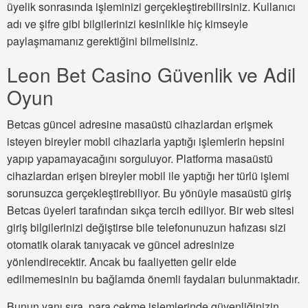
üyelik sonrasında işleminizi gerçekleştirebilirsiniz. Kullanıcı
adı ve şifre gibi bilgilerinizi kesinlikle hiç kimseyle
paylaşmamanız gerektiğini bilmelisiniz.
Leon Bet Casino Güvenlik ve Adil
Oyun
Betcas güncel adresine masaüstü cihazlardan erişmek
isteyen bireyler mobil cihazlarla yaptığı işlemlerin hepsini
yapıp yapamayacağını sorguluyor. Platforma masaüstü
cihazlardan erişen bireyler mobil ile yaptığı her türlü işlemi
sorunsuzca gerçekleştirebiliyor. Bu yönüyle masaüstü giriş
Betcas üyeleri tarafından sıkça tercih ediliyor. Bir web sitesi
giriş bilgilerinizi değiştirse bile telefonunuzun hafızası sizi
otomatik olarak tanıyacak ve güncel adresinize
yönlendirecektir. Ancak bu faaliyetten gelir elde
edilmemesinin bu bağlamda önemli faydaları bulunmaktadır.
Bunun yanı sıra, para çekme işlemlerinde güvenliğinizin