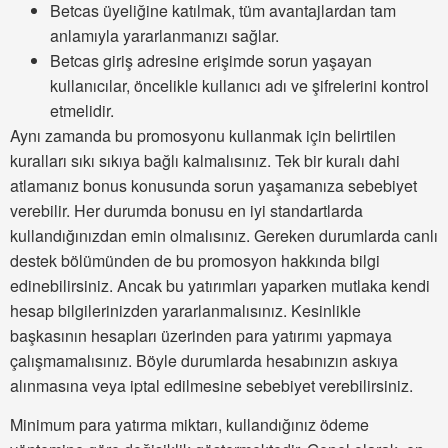
Betcas üyeliğine katılmak, tüm avantajlardan tam
anlamıyla yararlanmanızı sağlar.
Betcas giriş adresine erişimde sorun yaşayan
kullanıcılar, öncelikle kullanıcı adı ve şifrelerini kontrol
etmelidir.
Aynı zamanda bu promosyonu kullanmak için belirtilen
kuralları sıkı sıkıya bağlı kalmalısınız. Tek bir kuralı dahi
atlamanız bonus konusunda sorun yaşamanıza sebebiyet
verebilir. Her durumda bonusu en iyi standartlarda
kullandığınızdan emin olmalısınız. Gereken durumlarda canlı
destek bölümünden de bu promosyon hakkında bilgi
edinebilirsiniz. Ancak bu yatırımları yaparken mutlaka kendi
hesap bilgilerinizden yararlanmalısınız. Kesinlikle
başkasının hesapları üzerinden para yatırımı yapmaya
çalışmamalısınız. Böyle durumlarda hesabınızın askıya
alınmasına veya iptal edilmesine sebebiyet verebilirsiniz.
Minimum para yatırma miktarı, kullandığınız ödeme