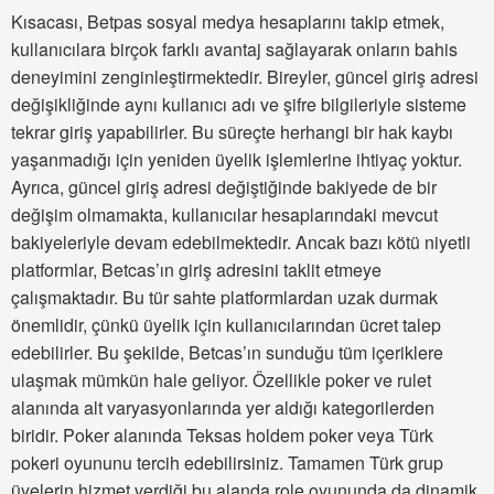
Kısacası, Betpas sosyal medya hesaplarını takip etmek,
kullanıcılara birçok farklı avantaj sağlayarak onların bahis
deneyimini zenginleştirmektedir. Bireyler, güncel giriş adresi
değişikliğinde aynı kullanıcı adı ve şifre bilgileriyle sisteme
tekrar giriş yapabilirler. Bu süreçte herhangi bir hak kaybı
yaşanmadığı için yeniden üyelik işlemlerine ihtiyaç yoktur.
Ayrıca, güncel giriş adresi değiştiğinde bakiyede de bir
değişim olmamakta, kullanıcılar hesaplarındaki mevcut
bakiyeleriyle devam edebilmektedir. Ancak bazı kötü niyetli
platformlar, Betcas’ın giriş adresini taklit etmeye
çalışmaktadır. Bu tür sahte platformlardan uzak durmak
önemlidir, çünkü üyelik için kullanıcılarından ücret talep
edebilirler. Bu şekilde, Betcas’ın sunduğu tüm içeriklere
ulaşmak mümkün hale geliyor. Özellikle poker ve rulet
alanında alt varyasyonlarında yer aldığı kategorilerden
biridir. Poker alanında Teksas holdem poker veya Türk
pokeri oyununu tercih edebilirsiniz. Tamamen Türk grup
üyelerin hizmet verdiği bu alanda role oyununda da dinamik