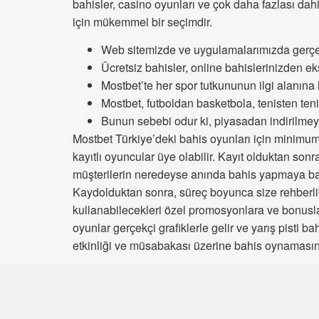
bahisler, casino oyunları ve çok daha fazlası dahi
için mükemmel bir seçimdir.
Web sitemizde ve uygulamalarımızda gerçek
Ücretsiz bahisler, online bahislerinizden e
Mostbet’te her spor tutkununun ilgi alanına
Mostbet, futboldan basketbola, tenisten ten
Bunun sebebi odur ki, piyasadan indirilmeye
Mostbet Türkiye’deki bahis oyunları için minimum 
kayıtlı oyuncular üye olabilir. Kayıt olduktan sonr
müşterilerin neredeyse anında bahis yapmaya başl
Kaydolduktan sonra, süreç boyunca size rehberlik e
kullanabilecekleri özel promosyonlara ve bonuslar
oyunlar gerçekçi grafiklerle gelir ve yarış pisti ba
etkinliği ve müsabakası üzerine bahis oynamasını