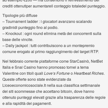
crediti ottenuti​​per aumentare​​il conteggio totale​​del punteggio.​
Tipologie più diffuse
– Tournament ladder : i giocatori avanzano scalando
gradini­di punteggio fino al podio.​
– Knockout : ogni round elimina metà dei concorrenti sulla
base delle vincite.​
– Daily jackpot : tutti contribuiscono a un montepremio
comune erogato al primo raggiungimento del target RTP.​
Nel febbraio corrente piattaforme come StarCasinò, NetBet
Italia ​e Snai Casino hanno promosso tornei a tema
Valentine​ ​con titoli quali
Love’s Fortune
o
Heart­beat Riches
.
Queste offerte sono state evidenziate da
Liceoeconomicosociale.It nella sua classifica settimanale
dei siti scommesse che accettano bitcoin, dove hanno
ottenuto punteggi elevati grazie alla trasparenza delle regole​
​e alla rapidità dei pagamenti​.