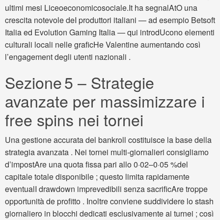
ultimi mesi Liceoeconomicosociale.It ha segnalAtO una
crescita notevole deI produttori italiani — ad esempio Betsoft
Italia ed Evolution Gaming Italia — qui introdUcono elementi
culturali locali nelle graficHe Valentine aumentando così
l’engagement degli utenti nazionali .
Sezione 5 – Strategie
avanzate per massimizzare i
free spins nei tornei
Una gestione accurata del bankroll costituisce la base della
strategia avanzata . Nei tornei multi‑giornalieri consigliamo
d’impostAre una quota fissa pari allo 0·02–0·05 %del
capitale totale disponibile ; questo limita rapidamente
eventualI drawdown imprevedibili senza sacrificAre troppe
opportunità de profitto . Inoltre conviene suddividere lo stash
giornaliero in blocchi dedicati esclusivamente ai turnei ; così