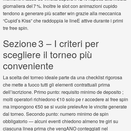
giornaliera del 7 %. Inoltre le slot con animazioni cupido
tendono a generare più scatter win grazie alla meccanica
“Cupid’s Kiss” che raddoppia le lineE attive durante i primi
tre free spin​.
Sezione 3 – I criteri per
scegliere il torneo più
conveniente
La scelta del torneo ideale parte da una checklist rigorosa
che mette a fuoco tutti gli elementi contrattuali prima
dell’iscrizione​. Primo punto: requisito minimo de deposito ;
molti operator​​ì richiedono €10 solo pe r accedere ai free spin
ma impongono €50 se si vuole prelevAre le vincite generate
dal torneo​. Secondo punto: numero minimo de spin
obbligatorio — alcuni eventi chiedono almeno tre giri su
ciascuna linea prima che vengANO conteggiati nel