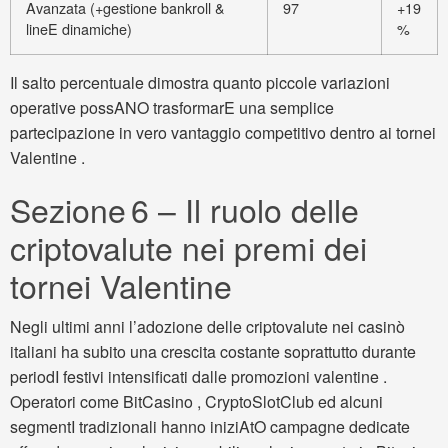
Avanzata (+gestione bankroll &
97
+19
lineE dinamiche)
%
Il salto percentuale dimostra quanto piccole variazioni
operative possANO trasformarE una semplice
partecipazione in vero vantaggio competitivo dentro ai tornei
Valentine .
Sezione 6 – Il ruolo delle
criptovalute nei premi dei
tornei Valentine
Negli ultimi anni l’adozione delle criptovalute nei casinò
italiani ha subito una crescita costante soprattutto durante
periodI festivi intensificati dalle promozioni valentine .
Operatori come BitCasino , CryptoSlotClub ed alcuni
segmentI tradizionali hanno iniziAtO campagne dedicate