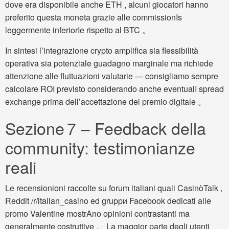
dove era disponibile anche ETH , alcuni giocatori hanno
preferito questa moneta grazie alle commissionIs
leggermente inferiorIe rispetto al BTC 。
In sintesi l’integrazione crypto amplifica sia flessibilità
operativa sia potenziale guadagno marginalе ma richiede
attenzione alle fluttuazioni valutarie — consigliamo sempre
calcolare ROI previsto considerando anche eventualI spread
exchange prima dell’accettazione del premio digitale 。
Sezione 7 – Feedback della
community: testimonianze
reali
Le recensionioni raccolte su forum italiani quali CasinòTalk ,
Reddit /r/italian_casino ed gruppи Facebook dedicati alle
promo Valentine mostrAno opinioni contrastanti ma
generalmente costruttive 。 La maggior parte degli utenti