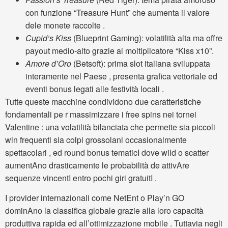
con funzione “Treasure Hunt” che aumenta il valore
dele monete raccolte .
Cupid’s Kiss
(Blueprint Gaming): volatilità alta ma offre
payout medio‑alto grazie al moltiplicatore “Kiss x10”.
Amore d’Oro
(Betsoft): prima slot italiana sviluppata
interamente nel Paese , presenta grafica vettoriale ed
eventi bonus legati alle festività locali .
Tutte queste macchine condividono due caratteristiche
fondamentali pe r massimizzare i free spins nei tornei
Valentine : una volatilità bilanciata che permette sia piccoli
win frequenti sia colpi grossolani occasionalmente
spettacolari , ed round bonus tematicI dove wild o scatter
aumentAno drasticamente le probabilità de attivAre
sequenze vincentI entro pochi giri gratuitI .
I provider internazionali come NetEnt o Play’n GO
dominAno la classifica globale grazie alla loro capacità
produttiva rapida ed all’ottimizzazione mobile . Tuttavia negli