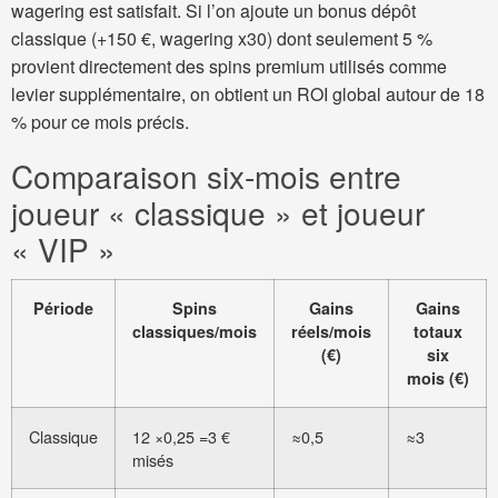
wagering est satisfait. Si l’on ajoute un bonus dépôt
classique (+150 €, wagering x30) dont seulement 5 %
provient directement des spins premium utilisés comme
levier supplémentaire, on obtient un ROI global autour de 18
% pour ce mois précis.
Comparaison six‑mois entre
joueur « classique » et joueur
« VIP »
Période
Spins
Gains
Gains
classiques/mois
réels/mois
totaux
(€)
six
mois (€)
Classique
12 ×0,25 =3 €
≈0,5
≈3
misés