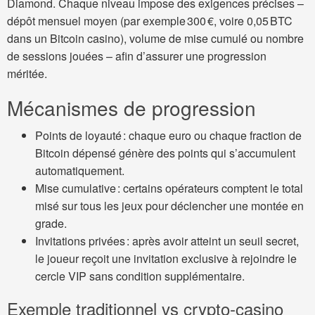
Diamond. Chaque niveau impose des exigences précises –
dépôt mensuel moyen (par exemple 300 €, voire 0,05 BTC
dans un Bitcoin casino), volume de mise cumulé ou nombre
de sessions jouées – afin d’assurer une progression
méritée.
Mécanismes de progression
Points de loyauté : chaque euro ou chaque fraction de
Bitcoin dépensé génère des points qui s’accumulent
automatiquement.
Mise cumulative : certains opérateurs comptent le total
misé sur tous les jeux pour déclencher une montée en
grade.
Invitations privées : après avoir atteint un seuil secret,
le joueur reçoit une invitation exclusive à rejoindre le
cercle VIP sans condition supplémentaire.
Exemple traditionnel vs crypto‑casino