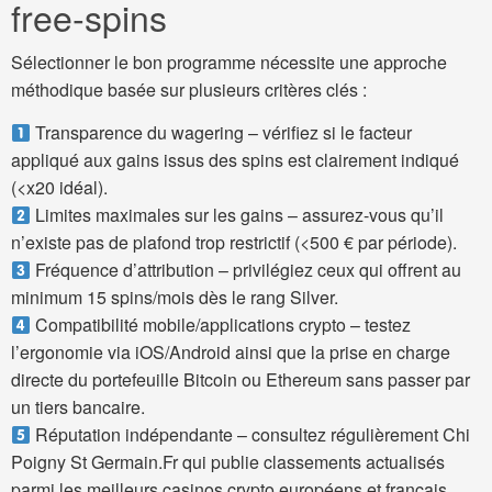
free‑spins
Sélectionner le bon programme nécessite une approche
méthodique basée sur plusieurs critères clés :
Transparence du wagering – vérifiez si le facteur
appliqué aux gains issus des spins est clairement indiqué
(<x20 idéal).
Limites maximales sur les gains – assurez-vous qu’il
n’existe pas de plafond trop restrictif (<500 € par période).
Fréquence d’attribution – privilégiez ceux qui offrent au
minimum 15 spins/mois dès le rang Silver.
Compatibilité mobile/applications crypto – testez
l’ergonomie via iOS/Android ainsi que la prise en charge
directe du portefeuille Bitcoin ou Ethereum sans passer par
un tiers bancaire.
Réputation indépendante – consultez régulièrement Chi
Poigny St Germain.Fr qui publie classements actualisés
parmi les meilleurs casinos crypto européens et français.