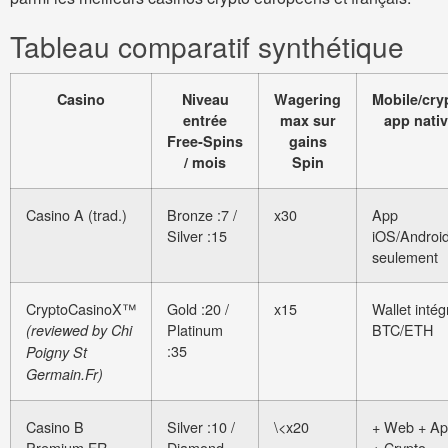
Tableau comparatif synthétique
Casino
Niveau
Wagering
Mobile/cry
entrée
max sur
app nati
Free‑Spins
gains
/ mois
Spin
Casino A (trad.)
Bronze :7 /
x30
App
Silver :15
iOS/Androi
seulement
CryptoCasinoX™
Gold :20 /
x15
Wallet intég
Platinum
BTC/ETH
(reviewed by Chi
:35
Poigny St
Germain.Fr)
Casino B
Silver :10 /
\<x20
+ Web + A
Premium FR
Diamond
+ Crypto