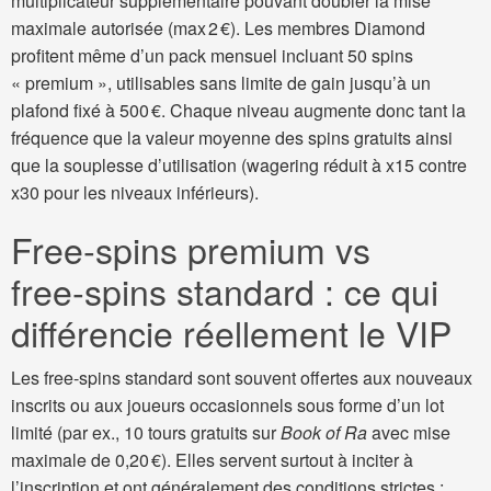
multiplicateur supplémentaire pouvant doubler la mise
maximale autorisée (max 2 €). Les membres Diamond
profitent même d’un pack mensuel incluant 50 spins
« premium », utilisables sans limite de gain jusqu’à un
plafond fixé à 500 €. Chaque niveau augmente donc tant la
fréquence que la valeur moyenne des spins gratuits ainsi
que la souplesse d’utilisation (wagering réduit à x15 contre
x30 pour les niveaux inférieurs).
Free‑spins premium vs
free‑spins standard : ce qui
différencie réellement le VIP
Les free‑spins standard sont souvent offertes aux nouveaux
inscrits ou aux joueurs occasionnels sous forme d’un lot
limité (par ex., 10 tours gratuits sur
Book of Ra
avec mise
maximale de 0,20 €). Elles servent surtout à inciter à
l’inscription et ont généralement des conditions strictes :