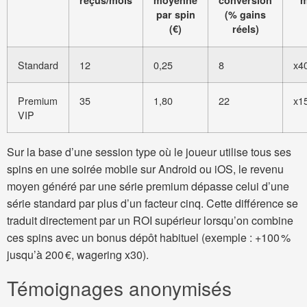
par spin
(% gains
(€)
réels)
Standard
12
0,25
8
x4
Premium
35
1,80
22
x1
VIP
Sur la base d’une session type où le joueur utilise tous ses
spins en une soirée mobile sur Android ou iOS, le revenu
moyen généré par une série premium dépasse celui d’une
série standard par plus d’un facteur cinq. Cette différence se
traduit directement par un ROI supérieur lorsqu’on combine
ces spins avec un bonus dépôt habituel (exemple : +100 %
jusqu’à 200 €, wagering x30).
Témoignages anonymisés