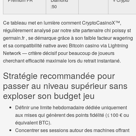
:50
Ce tableau met en lumière comment CryptoCasinoX™,
régulièrement analysé par notre site partenaire chi poissy st
germain.fr , se démarque grâce à son faible facteur wagering
et sa compatibilité native avec Bitcoin casino via Lightning
Network — critère décisif pour beaucoup de joueurs
cherchant efficacité maximale lors du retrait instantané.
Stratégie recommandée pour
passer au niveau supérieur sans
exploser son budget jeu
Définir une limite hebdomadaire dédiée uniquement
aux mises qui génèrent des points fidélité (≤ 100 € ou
équivalent BTC).
Concentrer ses sessions autour des machines offrant