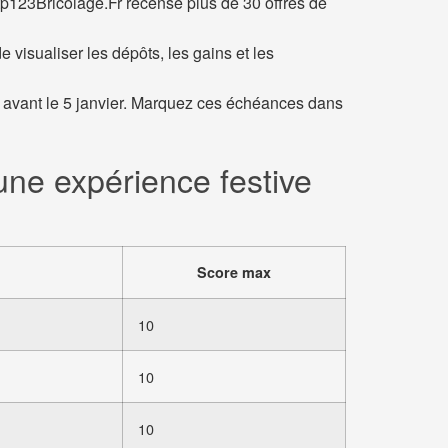
Http123Bricolage.Fr recense plus de 30 offres de
 visualiser les dépôts, les gains et les
é avant le 5 janvier. Marquez ces échéances dans
 une expérience festive
Score max
10
10
10