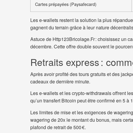
Cartes prépayées (Paysafecard)
Les e‑wallets restent la solution la plus répandu
gagnent du terrain grâce à leur nature décentrali
Astuce de Http123Bricolage.Fr : choisissez un c
décembre. Cette offre double souvent le pourcen
Retraits express : comme
Après avoir profité des tours gratuits et des jackpo
cadeaux de dernière minute.
Les e‑wallets et les crypto‑withdrawals offrent le
qu’un transfert Bitcoin peut être confirmé en 5 à
Les limites de mise et les exigences de wagerin
wagering de 20x le montant du bonus, mais certa
plafond de retrait de 500 €.