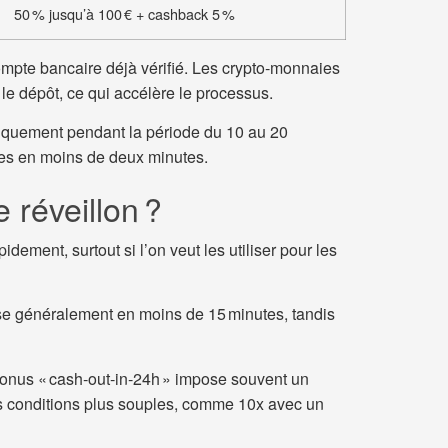
50 % jusqu’à 100 € + cashback 5 %
compte bancaire déjà vérifié. Les crypto‑monnaies
le dépôt, ce qui accélère le processus.
niquement pendant la période du 10 au 20
les en moins de deux minutes.
 réveillon ?
idement, surtout si l’on veut les utiliser pour les
nalise généralement en moins de 15 minutes, tandis
bonus « cash‑out‑in‑24h » impose souvent un
es conditions plus souples, comme 10x avec un