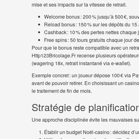
mise et ses impacts sur la vitesse de retrait.
Welcome bonus : 200 % jusqu’à 500 €, souve
Reload bonus : 150 % sur les dépôts du 15
Cashback : 10 % des pertes nettes chaque j
Free spins : 50 tours gratuits chaque jour d
Pour que le bonus reste compatible avec un retrait 
Http123Bricolage.Fr recense plusieurs opérateur
(wagering 18x, retrait instantané via e‑wallet).
Exemple concret : un joueur dépose 100 € via PayP
avant de pouvoir retirer. En choisissant un casino
le traitement de fin de mois.
Stratégie de planificatio
Une approche disciplinée évite les mauvaises surp
Établir un budget Noël‑casino : décidez d’un