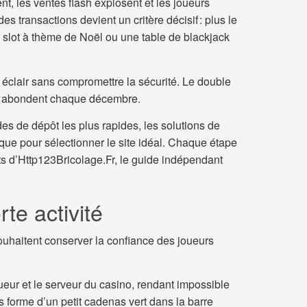
nt, les ventes flash explosent et les joueurs
s transactions devient un critère décisif : plus le
r slot à thème de Noël ou une table de blackjack
 éclair sans compromettre la sécurité. Le double
qui abondent chaque décembre.
odes de dépôt les plus rapides, les solutions de
tique pour sélectionner le site idéal. Chaque étape
s d’Http123Bricolage.Fr, le guide indépendant
te activité
souhaitent conserver la confiance des joueurs
ueur et le serveur du casino, rendant impossible
s forme d’un petit cadenas vert dans la barre