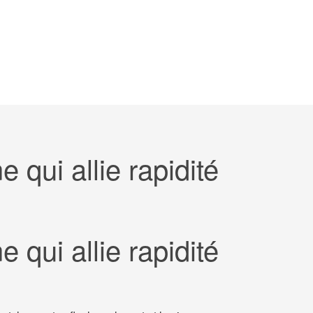
 qui allie rapidité
 qui allie rapidité