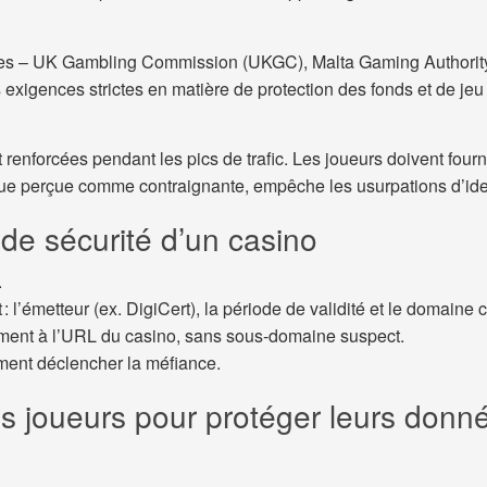
nues – UK Gambling Commission (UKGC), Malta Gaming Authority
s exigences strictes en matière de protection des fonds et de je
orcées pendant les pics de trafic. Les joueurs doivent fournir u
 que perçue comme contraignante, empêche les usurpations d’iden
 de sécurité d’un casino
.
t : l’émetteur (ex. DigiCert), la période de validité et le domaine 
ment à l’URL du casino, sans sous‑domaine suspect.
ement déclencher la méfiance.
es joueurs pour protéger leurs donn