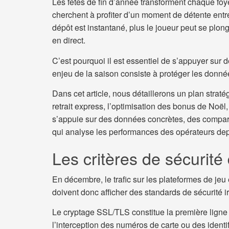
Les fêtes de fin d’année transforment chaque foyer
cherchent à profiter d’un moment de détente entre 
dépôt est instantané, plus le joueur peut se plon
en direct.
C’est pourquoi il est essentiel de s’appuyer sur 
enjeu de la saison consiste à protéger les donn
Dans cet article, nous détaillerons un plan stratég
retrait express, l’optimisation des bonus de Noël,
s’appuie sur des données concrètes, des compar
qui analyse les performances des opérateurs dep
Les critères de sécurité
En décembre, le trafic sur les plateformes de jeu
doivent donc afficher des standards de sécurité i
Le cryptage SSL/TLS constitue la première ligne d
l’interception des numéros de carte ou des identi