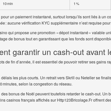
10 min
1 %
e pour un paiement instantané, surtout lorsqu’ils sont liés à un 
sée : aucune vérification KYC supplémentaire n’est requise pour 
asino qui propose une promotion « dépot instantané » valable u
tage de bonus tout en garantissant que les fonds sont disponib
nt garantir un cash‑out avant le
ts de fin d’année, il est essentiel de pouvoir retirer ses gains rap
s délais les plus courts. Un retrait vers Skrill ou Neteller se fi
 10 minutes, selon la congestion du réseau.
g des bonus de Noël peuvent toutefois retarder le cash‑out. Un 
ins casinos français affichés sur Http123Bricolage.Fr offrent d