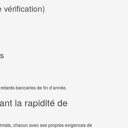
vérification)
es
s retards bancaires de fin d’année.
ant la rapidité de
formats, chacun avec ses propres exigences de