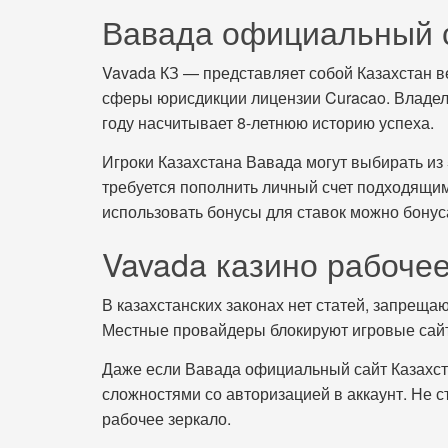
Вавада официальный с
Vavada КЗ — представляет собой Казахстан в
сферы юрисдикции лицензии Curacao. Владель
году насчитывает 8-летнюю историю успеха.
Игроки Казахстана Вавада могут выбирать из 
требуется пополнить личный счет подходящим
использовать бонусы для ставок можно бонус
Vavada казино рабочее
В казахстанских законах нет статей, запреща
Местные провайдеры блокируют игровые сайт
Даже если Вавада официальный сайт Казахста
сложностями со авторизацией в аккаунт. Не с
рабочее зеркало.