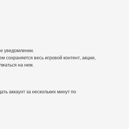
ре уведомлении.
 сохраняется весь игровой контент, акции,
олжаться на нем.
ать аккаунт за нескольких минут по