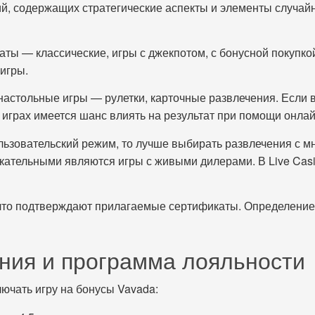
, содержащих стратегические аспекты и элементы случайно
ты — классические, игры с джекпотом, с бонусной покупко
игры.
настольные игры — рулетки, карточные развлечения. Если в
 играх имеется шанс влиять на результат при помощи онлай
ьзовательский режим, то лучше выбирать развлечения с м
ательными являются игры с живыми дилерами. В Live Casi
, что подтверждают прилагаемые сертификаты. Определен
ния и программа лояльности
ючать игру на бонусы Vavada: