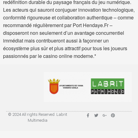
redéfinition durable du paysage français du jeu numérique.
Les acteurs qui sauront conjuguer innovation technologique,
conformité rigoureuse et collaboration authentique – comme
recommandé régulièrement par Port Hendaye.Fr –
disposeront non seulement d’un avantage concurrentiel
immédiat mais contribueront aussi à façonner un
écosystème plus sûr et plus attractif pour tous les joueurs
passionnés par le casino online moderne.*
© 2024 All rights Reserved. Labrit
Multimedia