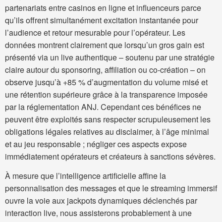
partenariats entre casinos en ligne et influenceurs parce
qu’ils offrent simultanément excitation instantanée pour
l’audience et retour mesurable pour l’opérateur. Les
données montrent clairement que lorsqu’un gros gain est
présenté via un live authentique – soutenu par une stratégie
claire autour du sponsoring, affiliation ou co‑création – on
observe jusqu’à +85 % d’augmentation du volume misé et
une rétention supérieure grâce à la transparence imposée
par la réglementation ANJ. Cependant ces bénéfices ne
peuvent être exploités sans respecter scrupuleusement les
obligations légales relatives au disclaimer, à l’âge minimal
et au jeu responsable ; négliger ces aspects expose
immédiatement opérateurs et créateurs à sanctions sévères.
À mesure que l’intelligence artificielle affine la
personnalisation des messages et que le streaming immersif
ouvre la voie aux jackpots dynamiques déclenchés par
interaction live, nous assisterons probablement à une