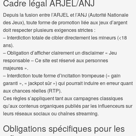
Cadre légal ARJEL/ANJ
Depuis la fusion entre l’ARJEL et l’ANJ (Autorité Nationale
des Jeux), toute forme de promotion liée aux jeux d’argent
doit respecter plusieurs exigences strictes :
– Interdiction totale de cibler directement les mineurs (<18
ans).
– Obligation d’afficher clairement un disclaimer « Jeu
responsable – Ce site est réservé aux personnes
majeures ».
– Interdiction toute forme d’incitation trompeuse (« gain
garanti », « jackpot sûr ») qui pourrait induire en erreur quant
aux chances réelles (RTP).
Ces règles s’appliquent tant aux campagnes classiques
qu’aux contenus organiques publiés par les influenceurs sur
leurs réseaux sociaux ou chaînes streaming.
Obligations spécifiques pour les