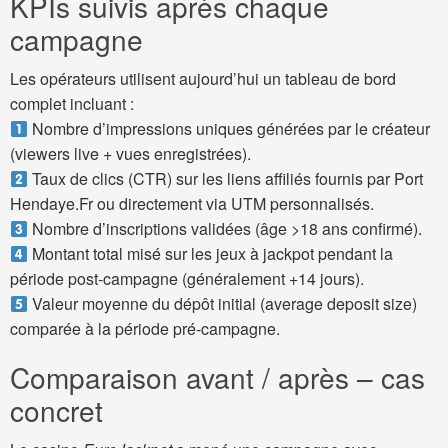
KPIs suivis après chaque
campagne
Les opérateurs utilisent aujourd’hui un tableau de bord
complet incluant :
Nombre d’impressions uniques générées par le créateur
(viewers live + vues enregistrées).
Taux de clics (CTR) sur les liens affiliés fournis par Port
Hendaye.Fr ou directement via UTM personnalisés.
Nombre d’inscriptions validées (âge >18 ans confirmé).
Montant total misé sur les jeux à jackpot pendant la
période post‑campagne (généralement +14 jours).
Valeur moyenne du dépôt initial (average deposit size)
comparée à la période pré‑campagne.
Comparaison avant / après – cas
concret