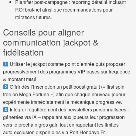
Planifier post‑campagne : reporting détaillé incluant
ROI brut/net ainsi que recommandations pour
itérations futures.
Conseils pour aligner
communication jackpot &
fidélisation
Utiliser le jackpot comme point d’entrée puis proposer
progressivement des programmes VIP basés sur fréquence
& montant misé.
Offrir dès l’inscription un petit boost gratuit (« first spin
free on Mega Fortune ») afin que chaque nouveau joueur
expérimente immédiatement la mécanique progressive.
Intégrer régulièrement des newsletters personnalisées –
générées via IA – rappelant aux joueurs leur progression
vers le prochain gros gain tout en rappelant les limites
auto‑exclusion disponibles via Port Hendaye.Fr.