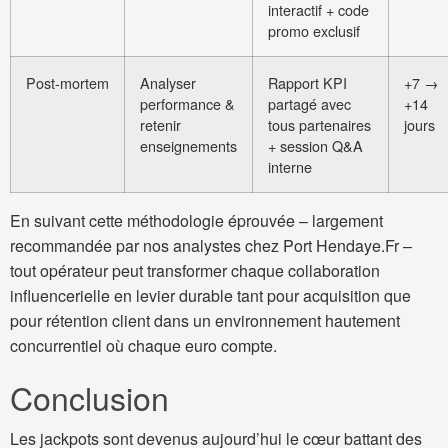
interactif + code
promo exclusif
Post‑mortem
Analyser
Rapport KPI
+7 →
performance &
partagé avec
+14
retenir
tous partenaires
jours
enseignements
+ session Q&A
interne
En suivant cette méthodologie éprouvée – largement
recommandée par nos analystes chez Port Hendaye.Fr –
tout opérateur peut transformer chaque collaboration
influencerielle en levier durable tant pour acquisition que
pour rétention client dans un environnement hautement
concurrentiel où chaque euro compte.
Conclusion
Les jackpots sont devenus aujourd’hui le cœur battant des