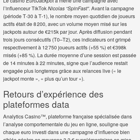
Le casino
EuroJackpot
a mené une campagne avec
l’influenceur TikTok
Nicolas “SpinFast”
. Avant la campagne
(période T‑30 à T‑1), le nombre moyen quotidien de joueurs
actifs était de 8 200, avec un volume moyen misé sur les
jackpots autour de €215k par jour. Après diffusion pendant
trois jours consécutifs (T0–T2), ces indicateurs ont grimpé
respectivement à 12 750 joueurs actifs (+55 %) et €398k
misés (+85 %). La durée moyenne d’une session est passée
de 14 minutes à 22 minutes, signe que l’audience restait
engagée plus longtemps grâce aux relances live (« le
jackpot monte », « plus qu’un tour »).
Retours d’expérience des
plateformes data
Analytics Casino™, plateforme française spécialisée dans
l’analyse comportementale du jeu en ligne, souligne que
chaque euro investi dans une campagne d’influence bien
ciblée génère en moyenne 3,2 € supplémentaires en mise