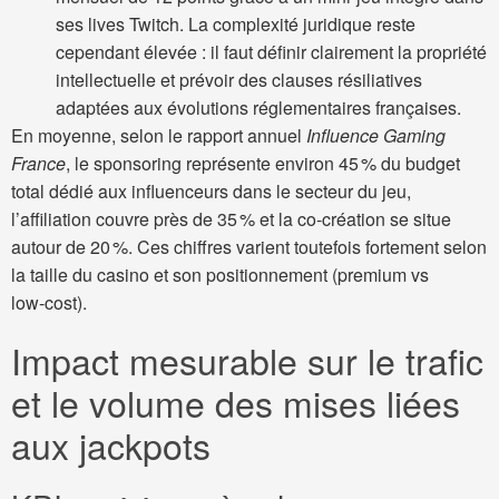
ses lives Twitch. La complexité juridique reste
cependant élevée : il faut définir clairement la propriété
intellectuelle et prévoir des clauses résiliatives
adaptées aux évolutions réglementaires françaises.
En moyenne, selon le rapport annuel
Influence Gaming
France
, le sponsoring représente environ 45 % du budget
total dédié aux influenceurs dans le secteur du jeu,
l’affiliation couvre près de 35 % et la co‑création se situe
autour de 20 %. Ces chiffres varient toutefois fortement selon
la taille du casino et son positionnement (premium vs
low‑cost).
Impact mesurable sur le trafic
et le volume des mises liées
aux jackpots