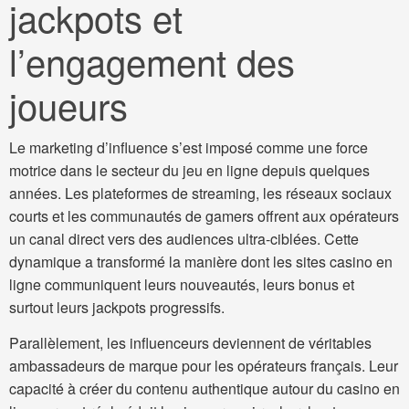
jackpots et
l’engagement des
joueurs
Le marketing d’influence s’est imposé comme une force
motrice dans le secteur du jeu en ligne depuis quelques
années. Les plateformes de streaming, les réseaux sociaux
courts et les communautés de gamers offrent aux opérateurs
un canal direct vers des audiences ultra‑ciblées. Cette
dynamique a transformé la manière dont les sites casino en
ligne communiquent leurs nouveautés, leurs bonus et
surtout leurs jackpots progressifs.
Parallèlement, les influenceurs deviennent de véritables
ambassadeurs de marque pour les opérateurs français. Leur
capacité à créer du contenu authentique autour du casino en