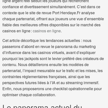
ligne argent réel séduit les joueurs qui recherchent
confiance et divertissement simultanément. C’est dans ce
contexte que le site de revue Port Hendaye.Fr analyse
chaque partenariat, offrant aux joueurs une vue d’ensemble
fiable des meilleures offres disponibles sur le marché des
casinos en ligne :
casinos en ligne
.
Cet article décortique les tendances actuelles : nous
passerons d’abord en revue le panorama du marketing
d’influence dans les casinos virtuels, avant d’expliquer
pourquoi les jackpots sont le levier préféré des créateurs de
contenu. Nous détaillerons ensuite les modèles de
partenariat, l’impact mesurable sur le trafic et les mises, les
contraintes réglementaires françaises, ainsi que les
perspectives futures liées à l’IA et au streaming immersif.
Enfin, nous proposerons une checklist opérationnelle pour
optimiser chaque collaboration.
Le panorama actuel du