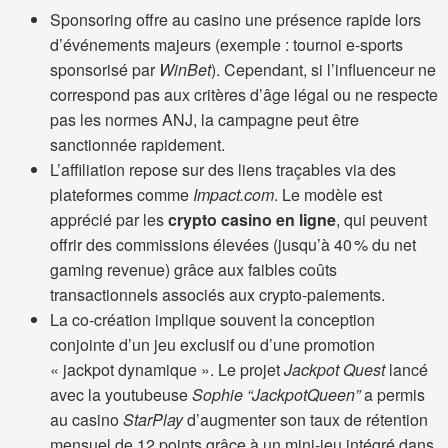
Sponsoring offre au casino une présence rapide lors
d’événements majeurs (exemple : tournoi e‑sports
sponsorisé par
WinBet
). Cependant, si l’influenceur ne
correspond pas aux critères d’âge légal ou ne respecte
pas les normes ANJ, la campagne peut être
sanctionnée rapidement.
L’affiliation repose sur des liens traçables via des
plateformes comme
Impact.com
. Le modèle est
apprécié par les
crypto casino en ligne
, qui peuvent
offrir des commissions élevées (jusqu’à 40 % du net
gaming revenue) grâce aux faibles coûts
transactionnels associés aux crypto‑paiements.
La co‑création implique souvent la conception
conjointe d’un jeu exclusif ou d’une promotion
« jackpot dynamique ». Le projet
Jackpot Quest
lancé
avec la youtubeuse
Sophie “JackpotQueen”
a permis
au casino
StarPlay
d’augmenter son taux de rétention
mensuel de 12 points grâce à un mini‑jeu intégré dans