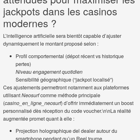
jackpots dans les casinos
modernes ?
L’intelligence artificielle sera bientôt capable d’ajuster
dynamiquement le montant proposé selon :
Profil comportemental (dépot récent vs historique
pertes)
Niveau engagement quotidien
Sensibilité géographique (“jackpot localisé”)
Ces ajustements permettront notamment aux plateformes
utilisant
Neosurf
comme méthode principale
(
casino_en_ligne_neosurf
) d’offrir immédiatement un boost
personnalisé dès réception du code voucher.\n\nLa réalité
augmentée promet quant à elle :
Projection holographique del dealer autour du
smartphone pendant qu’un Reel tourne,