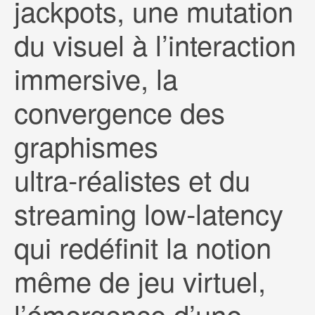
jackpots, une mutation
du visuel à l’interaction
immersive, la
convergence des
graphismes
ultra‑réalistes et du
streaming low‑latency
qui redéfinit la notion
même de jeu virtuel,
l’émergence d’une