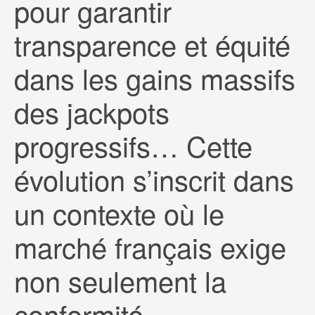
pour garantir
transparence et équité
dans les gains massifs
des jackpots
progressifs… Cette
évolution s’inscrit dans
un contexte où le
marché français exige
non seulement la
conformité