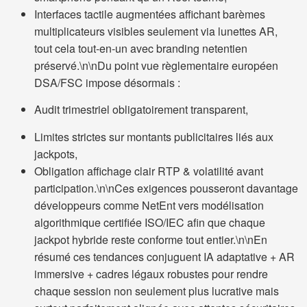
Interfaces tactile augmentées affichant barèmes
multiplicateurs visibles seulement via lunettes AR,
tout cela tout-en-un avec branding netentien
préservé.\n\nDu point vue règlementaire européen
DSA/FSC impose désormais :
Audit trimestriel obligatoirement transparent,
Limites strictes sur montants publicitaires liés aux
jackpots,
Obligation affichage clair RTP & volatilité avant
participation.\n\nCes exigences pousseront davantage
développeurs comme NetEnt vers modélisation
algorithmique certifiée ISO/IEC afin que chaque
jackpot hybride reste conforme tout entier.\n\nEn
résumé ces tendances conjuguent IA adaptative + AR
immersive + cadres légaux robustes pour rendre
chaque session non seulement plus lucrative mais