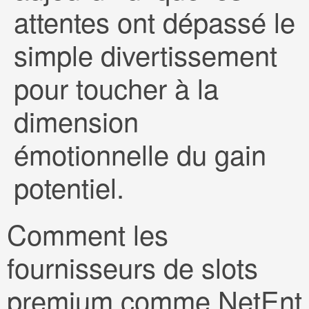
attentes ont dépassé le
simple divertissement
pour toucher à la
dimension
émotionnelle du gain
potentiel.
Comment les
fournisseurs de slots
premium comme NetEnt