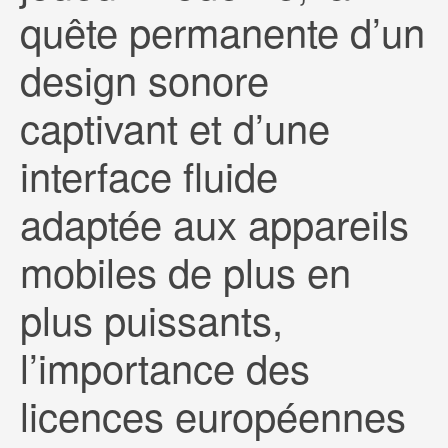
quête permanente d’un
design sonore
captivant et d’une
interface fluide
adaptée aux appareils
mobiles de plus en
plus puissants,
l’importance des
licences européennes