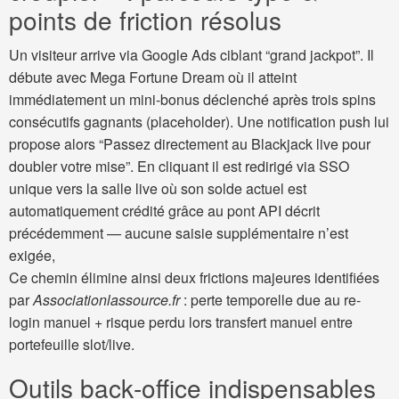
points de friction résolus
Un visiteur arrive via Google Ads ciblant “grand jackpot”. Il
débute avec Mega Fortune Dream où il atteint
immédiatement un mini‑bonus déclenché après trois spins
consécutifs gagnants (
placeholder
). Une notification push lui
propose alors “Passez directement au Blackjack live pour
doubler votre mise”. En cliquant il est redirigé via SSO
unique vers la salle live où son solde actuel est
automatiquement crédité grâce au pont API décrit
précédemment — aucune saisie supplémentaire n’est
exigée,
Ce chemin élimine ainsi deux frictions majeures identifiées
par
Associationlassource.fr
: perte temporelle due au re-
login manuel + risque perdu lors transfert manuel entre
portefeuille slot/live.
Outils back‑office indispensables