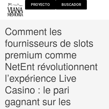
PROYECTO
BUSCADOR
Comment les
fournisseurs de slots
premium comme
NetEnt révolutionnent
l’expérience Live
Casino : le pari
gagnant sur les