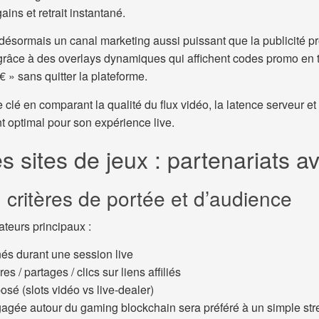
ins et retrait instantané.
 désormais un canal marketing aussi puissant que la publicité p
e grâce à des overlays dynamiques qui affichent codes promo en 
 » sans quitter la plateforme.
é en comparant la qualité du flux vidéo, la latence serveur et l
 optimal pour son expérience live.
 sites de jeux : partenariats av
: critères de portée et d’audience
ateurs principaux :
nés durant une session live
 partages / clics sur liens affiliés
osé (slots vidéo vs live‑dealer)
gée autour du gaming blockchain sera préféré à un simple str