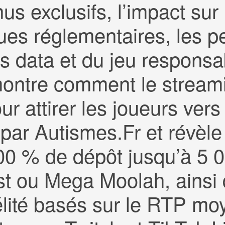
exclusifs, l’impact sur le
ques réglementaires, les p
es data et du jeu respons
montre comment le stream
our attirer les joueurs vers
s par Autismes.Fr et révè
200 % de dépôt jusqu’à 5 0
rst ou Mega Moolah, ainsi
lité basés sur le RTP mo