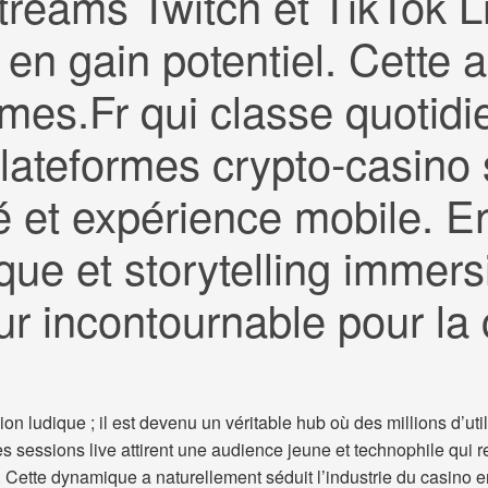
treams Twitch et TikTok 
 en gain potentiel. Cette 
smes.Fr qui classe quotid
lateformes crypto‑casino s
ité et expérience mobile. 
ue et storytelling immersi
ur incontournable pour la
ion ludique ; il est devenu un véritable hub où des millions d’u
 sessions live attirent une audience jeune et technophile qui 
s. Cette dynamique a naturellement séduit l’industrie du casino e