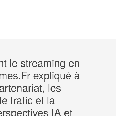
nt le streaming en
mes.Fr expliqué à
artenariat, les
 trafic et la
erspectives IA et