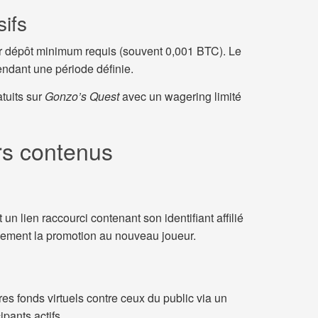
ifs
ier dépôt minimum requis (souvent 0,001 BTC). Le
endant une période définie.
tuits sur
Gonzo’s Quest
avec un wagering limité
rs contenus
lien raccourci contenant son identifiant affilié
quement la promotion au nouveau joueur.
res fonds virtuels contre ceux du public via un
pants actifs.