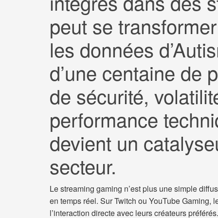
intégrés dans des s
peut se transformer
les données d’Auti
d’une centaine de p
de sécurité, volatil
performance techniq
devient un catalyse
secteur.
Le streaming gaming n’est plus une simple diffus
en temps réel. Sur Twitch ou YouTube Gaming, les
l’interaction directe avec leurs créateurs préféré