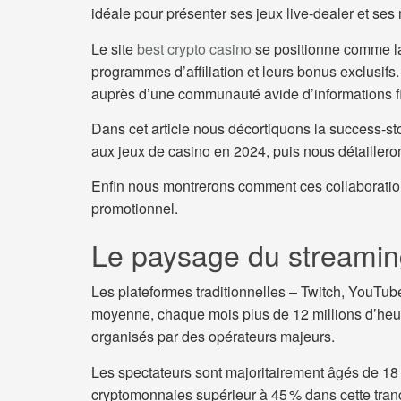
idéale pour présenter ses jeux live‑dealer et se
Le site
best crypto casino
se positionne comme la 
programmes d’affiliation et leurs bonus exclusifs.
auprès d’une communauté avide d’informations fi
Dans cet article nous décortiquons la success‑sto
aux jeux de casino en 2024, puis nous détailleron
Enfin nous montrerons comment ces collaborations 
promotionnel.
Le paysage du streamin
Les plateformes traditionnelles – Twitch, YouTub
moyenne, chaque mois plus de 12 millions d’heur
organisés par des opérateurs majeurs.
Les spectateurs sont majoritairement âgés de 18
cryptomonnaies supérieur à 45 % dans cette tran