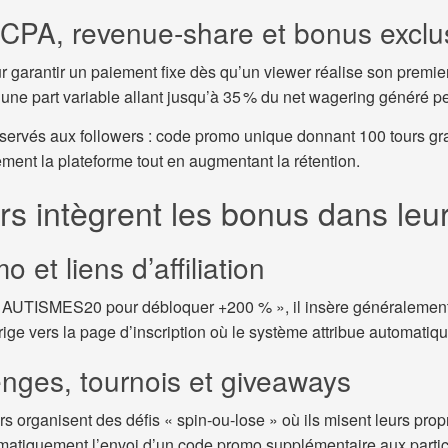
CPA, revenue‑share et bonus exclus
ur garantir un paiement fixe dès qu’un viewer réalise son prem
une part variable allant jusqu’à 35 % du net wagering généré p
réservés aux followers : code promo unique donnant 100 tours gra
tement la plateforme tout en augmentant la rétention.
s intègrent les bonus dans leu
et liens d’affiliation
AUTISMES20 pour débloquer +200 % », il insère généralement un 
rige vers la page d’inscription où le système attribue automati
enges, tournois et giveaways
s organisent des défis « spin‑ou‑lose » où ils misent leurs prop
matiquement l’envoi d’un code promo supplémentaire aux partici