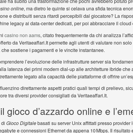
ale ha subito una trasformazione che pochi avrebbero potuto pre
sino online
, ma dietro le quinte si celava una sfida tecnica eno
one e distribuiti senza ritardi percepibili dal giocatore? La risp
ine legacy ai data‑center dedicati, per poi abbracciare il cloud
oni
casino non aams
, citato frequentemente da chi analizza l’affi
fferto da Veritaeaffari.It permette agli utenti di valutare non solo 
ra che sostiene i pagamenti e le vincite instantanee.
omprendere l’evoluzione delle infrastrutture server sia fondam
 Dalla latenza dei primi modem dial‑up alle architetture ibride ch
trettamente legato alla capacità delle piattaforme di offrire un’es
fluenzino direttamente aspetti pratici quali tempi di prelievo, si
re tra diversi provider consigliati da Veritaeaffari.It.
 il gioco d’azzardo online e l’e
i di
Gioco Digitale
basati su server Unix affittati presso provid
egabyte e connessioni Ethernet da appena 10 Mbps. Il risultato 