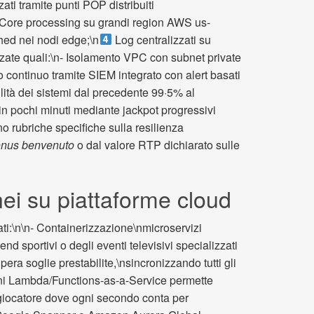
ati tramite punti POP distribuiti
Core processing su grandi region AWS us-
ed nei nodi edge;\n
Log centralizzati su
zate quali:\n- Isolamento VPC con subnet private
io continuo tramite SIEM integrato con alert basati
ilità dei sistemi dal precedente 99·5% al
in pochi minuti mediante jackpot progressivi
ono rubriche specifiche sulla resilienza
nus benvenuto
o dal valore RTP dichiarato sulle
ei su piattaforme cloud
ati:\n\n- Containerizzazione\nmicroservizi
d sportivi o degli eventi televisivi specializzati
a soglie prestabilite,\nsincronizzando tutti gli
ioni Lambda/Functions-as-a-Service permette
tigiocatore dove ogni secondo conta per