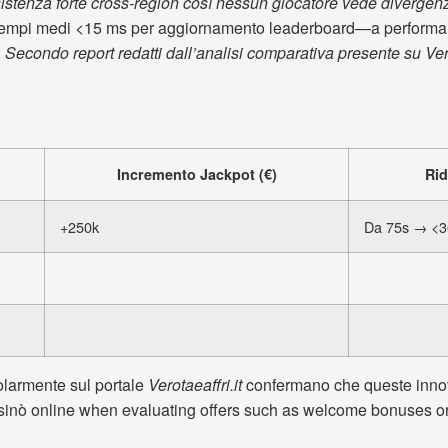
stenza forte cross-region così nessun giocatore vede divergenz
to tempi medi <15 ms per aggiornamento leaderboard—a performanc
.
Secondo report redatti dall’analisi comparativa presente su Verut
Incremento Jackpot (€)
Ri
+250k
Da 75s → <3
golarmente sul portale
Verotaeaﬀri​.it
confermano che queste innova
casinò online when evaluating offers such as welcome bonuses or h