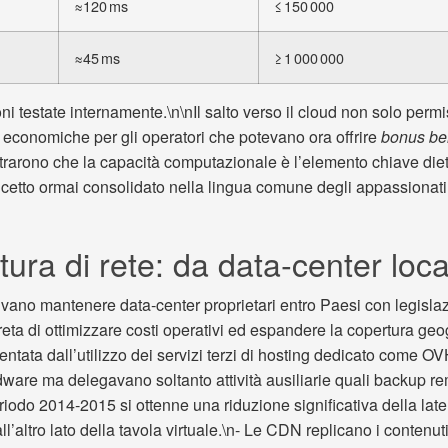
≈120 ms
≤ 150 000
≈45 ms
≥ 1 000 000
 testate internamente.\n\nIl salto verso il cloud non solo permise
conomiche per gli operatori che potevano ora offrire
bonus be
strarono che la capacità computazionale è l’elemento chiave die
oncetto ormai consolidato nella lingua comune degli appassionati
tura di rete: da data‑center local
rivano mantenere data‑center proprietari entro Paesi con legisla
ta di ottimizzare costi operativi ed espandere la copertura geo
ntata dall’utilizzo dei servizi terzi di hosting dedicato come 
re ma delegavano soltanto attività ausiliarie quali backup rem
iodo 2014‑2015 si ottenne una riduzione significativa della late
’altro lato della tavola virtuale.\n- Le CDN replicano i contenuti