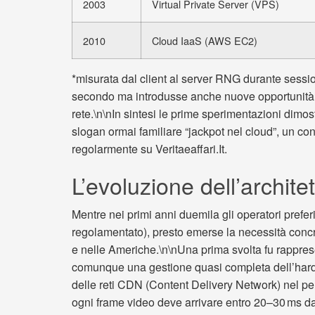
2003
Virtual Private Server (VPS)
2010
Cloud IaaS (AWS EC2)
*misurata dal client al server RNG durante sessioni
secondo ma introdusse anche nuove opportunità e
rete.\n\nIn sintesi le prime sperimentazioni dimo
slogan ormai familiare “jackpot nel cloud”, un c
regolarmente su Veritaeaffari.It.
L’evoluzione dell’architet
Mentre nei primi anni duemila gli operatori prefe
regolamentato), presto emerse la necessità concre
e nelle Americhe.\n\nUna prima svolta fu rapprese
comunque una gestione quasi completa dell’hardwa
delle reti CDN (Content Delivery Network) nel per
ogni frame video deve arrivare entro 20–30 ms dall