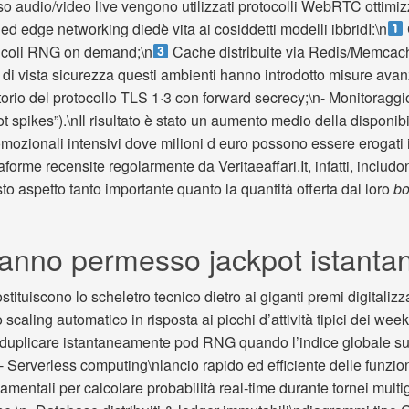
lusso audio/video live vengono utilizzati protocolli WebRTC ottimizz
 edge networking diedè vita ai cosiddetti modelli ibbrid​I:\n
alcoli RNG on demand;\n
Cache distribuite via Redis/Memcach
i vista sicurezza questi ambienti hanno introdotto misure avan
igatorio del protocollo TLS 1·3 con forward secrecy;\n- Monitoragg
t spikes”).\nIl risultato è stato un aumento medio della disponib
omozionali intensivi dove milioni d euro possono essere erogati 
taforme recensite regolarmente da Veritaeaffari.It, infatti, includ
sto aspetto tanto importante quanto la quantità offerta dal loro
bo
anno permesso jackpot istantan
ituiscono lo scheletro tecnico dietro ai giganti premi digitalizz
aling automatico in risposta ai picchi d’attività tipici dei weeken
uplicare istantaneamente pod RNG quando l’indice globale super
\n- Serverless computing\nlancio rapido ed efficiente delle funz
damentali per calcolare probabilità real‐time durante tornei mul