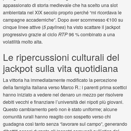
appassionato di storia medievale che ha scelto una slot
ambientata nel XIX secolo proprio perché “mi ricordava le
campagne accademiche”. Dopo aver scommesso €100 su
cinque linee attive (
5 paylines
) ha visto scattare il jackpot
progressivo grazie al ciclo
RTP
96 % combinato a una
volatilità molto alta.
Le ripercussioni culturali del
jackpot sulla vita quotidiana
La vittoria ha immediatamente modificato la percezione
della famiglia italiana verso Marco R.: i parenti prima scettici
hanno iniziato a vedere nel denaro un mezzo per risolvere
debiti vecchi e finanziare l’università dei nipoti più giovani.
Questo cambiamento però non è stato uniforme; alcune
comunità rurali hanno reagito con sospetto verso chi
guadagna così tanto senza “lavorare sul campo”, generando