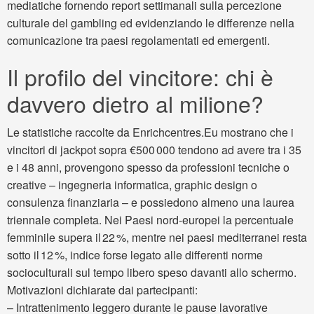
mediatiche fornendo report settimanali sulla percezione
culturale del gambling ed evidenziando le differenze nella
comunicazione tra paesi regolamentati ed emergenti.
Il profilo del vincitore: chi è
davvero dietro al milione?
Le statistiche raccolte da Enrichcentres.Eu mostrano che i
vincitori di jackpot sopra €500 000 tendono ad avere tra i 35
e i 48 anni, provengono spesso da professioni tecniche o
creative – ingegneria informatica, graphic design o
consulenza finanziaria – e possiedono almeno una laurea
triennale completa. Nei Paesi nord‑europei la percentuale
femminile supera il 22 %, mentre nei paesi mediterranei resta
sotto il 12 %, indice forse legato alle differenti norme
socioculturali sul tempo libero speso davanti allo schermo.
Motivazioni dichiarate dai partecipanti:
– Intrattenimento leggero durante le pause lavorative