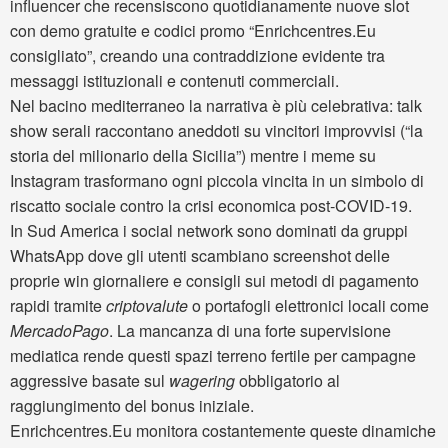
influencer che recensiscono quotidianamente nuove slot
con demo gratuite e codici promo “Enrichcentres.Eu
consigliato”, creando una contraddizione evidente tra
messaggi istituzionali e contenuti commerciali.
Nel bacino mediterraneo la narrativa è più celebrativa: talk
show serali raccontano aneddoti su vincitori improvvisi (“la
storia del milionario della Sicilia”) mentre i meme su
Instagram trasformano ogni piccola vincita in un simbolo di
riscatto sociale contro la crisi economica post‑COVID‑19.
In Sud America i social network sono dominati da gruppi
WhatsApp dove gli utenti scambiano screenshot delle
proprie win giornaliere e consigli sui metodi di pagamento
rapidi tramite
criptovalute
o portafogli elettronici locali come
MercadoPago
. La mancanza di una forte supervisione
mediatica rende questi spazi terreno fertile per campagne
aggressive basate sul
wagering
obbligatorio al
raggiungimento del bonus iniziale.
Enrichcentres.Eu monitora costantemente queste dinamiche