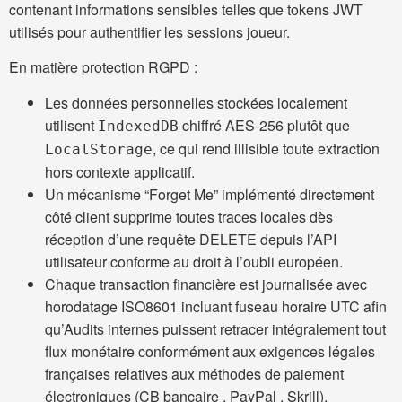
contenant informations sensibles telles que tokens JWT
utilisés pour authentifier les sessions joueur.
En matière protection RGPD :
Les données personnelles stockées localement
utilisent
chiffré AES‑256 plutôt que
IndexedDB
, ce qui rend illisible toute extraction
LocalStorage
hors contexte applicatif.
Un mécanisme “Forget Me” implémenté directement
côté client supprime toutes traces locales dès
réception d’une requête DELETE depuis l’API
utilisateur conforme au droit à l’oubli européen.
Chaque transaction financière est journalisée avec
horodatage ISO8601 incluant fuseau horaire UTC afin
qu’Audits internes puissent retracer intégralement tout
flux monétaire conformément aux exigences légales
françaises relatives aux méthodes de paiement
électroniques (CB bancaire , PayPal , Skrill).