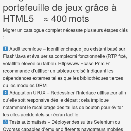
portefeuille de jeux grâce à
HTML5 ≈ 400 mots
Migrer un catalogue complet nécessite plusieurs étapes clés
:
Audit technique – Identifier chaque jeu existant basé sur
Flash/Java et évaluer sa complexité fonctionnelle (RTP fixé,
volatilité élevée ou faible). Httpswww.Ecase Pnrc.Fr
recommande d’utiliser un tableau croisé indiquant les
dépendances externes telles que les bibliothèques tierces
ou les modules DRM.
Adaptation UI/UX – Redessiner l’interface utilisateur afin
qu’elle soit responsive dès le départ ; cela implique
notamment le recalibrage des tailles de bouton pour éviter
les clics accidentels sur écran tactile.
Tests automatisés – Déployer des suites Selenium ou
Cypress capables d’émuler différents navigateurs mobiles