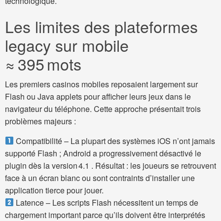
technologique.
Les limites des plateformes
legacy sur mobile
≈ 395 mots
Les premiers casinos mobiles reposaient largement sur
Flash ou Java applets pour afficher leurs jeux dans le
navigateur du téléphone. Cette approche présentait trois
problèmes majeurs :
Compatibilité – La plupart des systèmes iOS n’ont jamais
supporté Flash ; Android a progressivement désactivé le
plugin dès la version 4.1 . Résultat : les joueurs se retrouvent
face à un écran blanc ou sont contraints d’installer une
application tierce pour jouer.
Latence – Les scripts Flash nécessitent un temps de
chargement important parce qu’ils doivent être interprétés