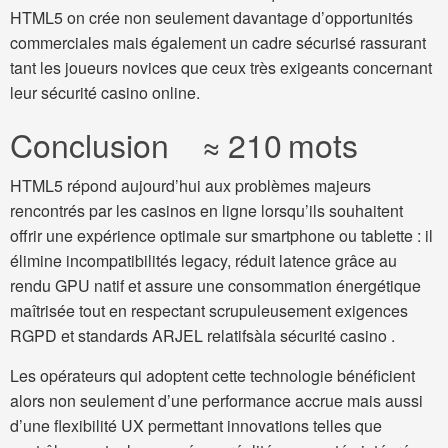
HTML5 on crée non seulement davantage d’opportunités
commerciales mais également un cadre sécurisé rassurant
tant les joueurs novices que ceux très exigeants concernant
leur sécurité casino online.
Conclusion ≈ 210 mots
HTML5 répond aujourd’hui aux problèmes majeurs
rencontrés par les casinos en ligne lorsqu’ils souhaitent
offrir une expérience optimale sur smartphone ou tablette : il
élimine incompatibilités legacy, réduit latence grâce au
rendu GPU natif et assure une consommation énergétique
maîtrisée tout en respectant scrupuleusement exigences
RGPD et standards ARJEL relatifsàla sécurité casino .
Les opérateurs qui adoptent cette technologie bénéficient
alors non seulement d’une performance accrue mais aussi
d’une flexibilité UX permettant innovations telles que