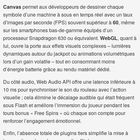
Canvas
permet aux développeurs de dessiner chaque
symbole d’une machine à sous en temps réel avec un taux
d’images par seconde (FPS) souvent supérieur à
60
, même
sur les smartphones bas‑de‑gamme équipés d’un
processeur Snapdragon 630 ou équivalent.
WebGL
, quant à
lui, ouvre la porte aux effets visuels complexes – lumières
dynamiques autour du jackpot ou animations volumétriques
lors d’un gain volatile – tout en consommant moins
d’énergie batterie grâce au rendu matériel dédié.
Du côté audio, Web Audio API offre une latence inférieure à
10 ms pour synchroniser le son du rouleau avec l’action
visuelle ; cela élimine le décalage audible qui était fréquent
sous Flash et améliore l’immersion du joueur pendant les
tours bonus « Free Spins » où chaque son compte pour
renforcer l’engagement émotionnel.
Enfin, l’absence totale de plugins tiers simplifie la mise à