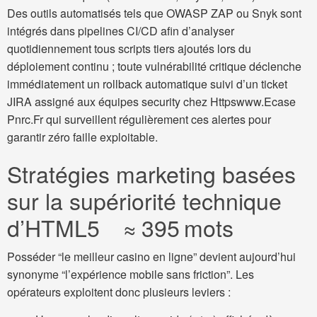
Des outils automatisés tels que OWASP ZAP ou Snyk sont
intégrés dans pipelines CI/CD afin d’analyser
quotidiennement tous scripts tiers ajoutés lors du
déploiement continu ; toute vulnérabilité critique déclenche
immédiatement un rollback automatique suivi d’un ticket
JIRA assigné aux équipes security chez Httpswww.Ecase
Pnrc.Fr qui surveillent régulièrement ces alertes pour
garantir zéro faille exploitable.
Stratégies marketing basées
sur la supériorité technique
d’HTML5 ≈ 395 mots
Posséder “le meilleur casino en ligne” devient aujourd’hui
synonyme “l’expérience mobile sans friction”. Les
opérateurs exploitent donc plusieurs leviers :