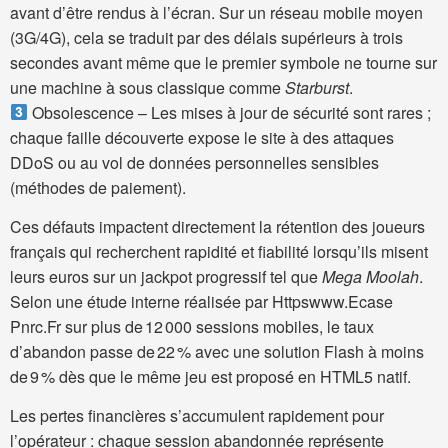
avant d’être rendus à l’écran. Sur un réseau mobile moyen
(3G/4G), cela se traduit par des délais supérieurs à trois
secondes avant même que le premier symbole ne tourne sur
une machine à sous classique comme
Starburst
.
Obsolescence – Les mises à jour de sécurité sont rares ;
chaque faille découverte expose le site à des attaques
DDoS ou au vol de données personnelles sensibles
(méthodes de paiement).
Ces défauts impactent directement la rétention des joueurs
français qui recherchent rapidité et fiabilité lorsqu’ils misent
leurs euros sur un jackpot progressif tel que
Mega Moolah
.
Selon une étude interne réalisée par Httpswww.Ecase
Pnrc.Fr sur plus de 12 000 sessions mobiles, le taux
d’abandon passe de 22 % avec une solution Flash à moins
de 9 % dès que le même jeu est proposé en HTML5 natif.
Les pertes financières s’accumulent rapidement pour
l’opérateur : chaque session abandonnée représente