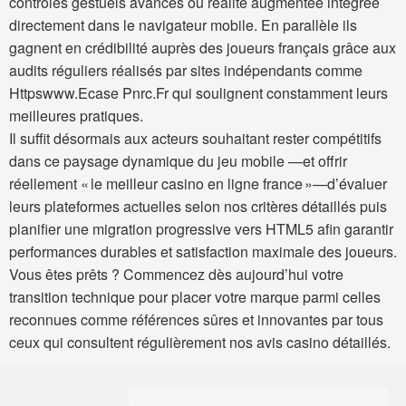
contrôles gestuels avancés ou réalité augmentée intégrée
directement dans le navigateur mobile. En parallèle ils
gagnent en crédibilité auprès des joueurs français grâce aux
audits réguliers réalisés par sites indépendants comme
Httpswww.Ecase Pnrc.Fr qui soulignent constamment leurs
meilleures pratiques.
Il suffit désormais aux acteurs souhaitant rester compétitifs
dans ce paysage dynamique du jeu mobile —et offrir
réellement « le meilleur casino en ligne france »—d’évaluer
leurs plateformes actuelles selon nos critères détaillés puis
planifier une migration progressive vers HTML5 afin garantir
performances durables et satisfaction maximale des joueurs.
Vous êtes prêts ? Commencez dès aujourd’hui votre
transition technique pour placer votre marque parmi celles
reconnues comme références sûres et innovantes par tous
ceux qui consultent régulièrement nos avis casino détaillés.