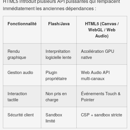
HTML5 introduit plusieurs API puissantes qui remplacent
immédiatement les anciennes dépendances :
Fonctionnalité
Flash/Java
HTML5 (Canvas /
WebGL / Web
Audio)
Rendu
Interprétation
Accélération GPU
graphique
logicielle lente
native
Gestion audio
Plugin
Web Audio API
propriétaire
multi‑canaux
Interaction
Non pris en
Événements Touch &
tactile
charge
Pointer
Sécurité client
Sandbox
CSP + sandbox stricte
limité