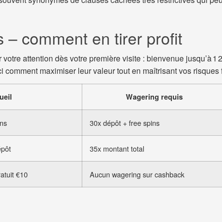
 – comment en tirer profit
er votre attention dès votre première visite : bienvenue jusqu’à 1
 comment maximiser leur valeur tout en maîtrisant vos risques f
ueil
Wagering requis
ins
30x dépôt + free spins
épôt
35x montant total
atuit €10
Aucun wagering sur cashback