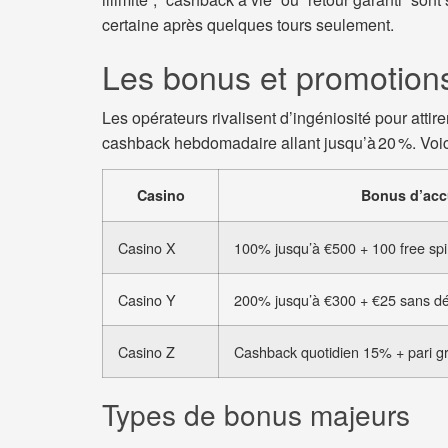
certaine après quelques tours seulement.
Les bonus et promotions
Les opérateurs rivalisent d’ingéniosité pour attir
cashback hebdomadaire allant jusqu’à 20 %. Voici
Casino
Bonus d’acc
Casino X
100% jusqu’à €500 + 100 free sp
Casino Y
200% jusqu’à €300 + €25 sans d
Casino Z
Cashback quotidien 15% + pari gr
Types de bonus majeurs