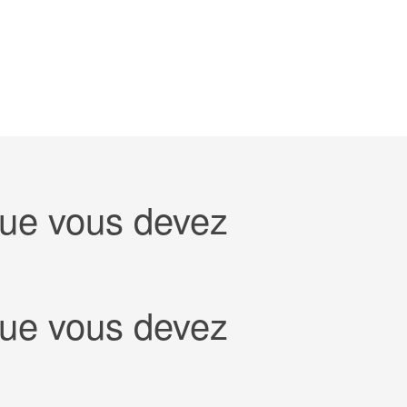
que vous devez
que vous devez