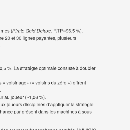
rnes (
Pirate Gold Deluxe
, RTP≈96,5 %),
ntre 20 et 30 lignes payantes, plusieurs
.
5 %. La stratégie optimale consiste à doubler
s « voisinage» (« voisins du zéro ») offrent
.
r au joueur (~1,06 %).
ux joueurs disciplinés d’appliquer la stratégie
 chance pur présent dans les machines à sous