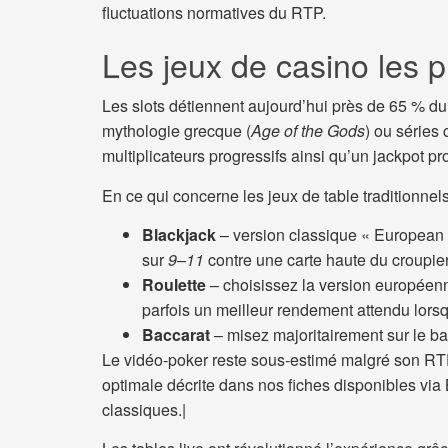
fluctuations normatives du RTP.
Les jeux de casino les p
Les slots détiennent aujourd’hui près de 65 % du
mythologie grecque (
Age of the Gods
) ou séries 
multiplicateurs progressifs ainsi qu’un jackpot p
En ce qui concerne les jeux de table traditionnels
Blackjack
– version classique « European 
sur
9–11
contre une carte haute du croupier
Roulette
– choisissez la version européen
parfois un meilleur rendement attendu lor
Baccarat
– misez majoritairement sur le b
Le vidéo‑poker reste sous‑estimé malgré son R
optimale décrite dans nos fiches disponibles via
classiques.|