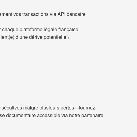
ment vos transactions via API bancaire
r chaque plateforme légale française.
nt(e) d’une dérive potentielle.\
nsécutives malgré plusieurs pertes—tournez-
se documentaire accessible via notre partenaire