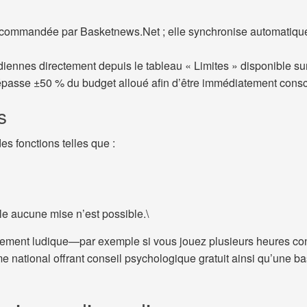
commandée par Basketnews.Net ; elle synchronise automatique
diennes directement depuis le tableau « Limites » disponible su
épasse ±50 % du budget alloué afin d’être immédiatement conscie
s
es fonctions telles que :
e aucune mise n’est possible.\
rtement ludique—par exemple si vous jouez plusieurs heures co
 national offrant conseil psychologique gratuit ainsi qu’une ba