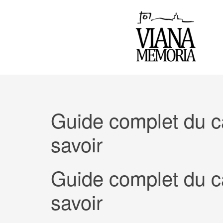
Guide complet du c
savoir
Guide complet du c
savoir