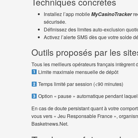
Techniques concrètes
Installez l’app mobile
MyCasinoTracker
re
sécurisée.
Définissez des limites auto‑exclusion quoti
Activez l’alerte SMS dès que votre solde d
Outils proposés par les site
Tous les meilleurs opérateurs français intègrent d
Limite maximale mensuelle de dépôt
Temps limité par session (<90 minutes)
Option « pause » automatique pendant laquell
En cas de doute persistant quant à votre compo
vous vers « Jeu Responsable France », organisme
Basketnews.Net.