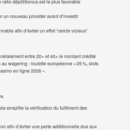
 ratio dépôt/bonus est le plus favorable
er un nouveau provider avant d’investir
ble afin d’éviter un effet “cercle vicieux”.
énéralement entre 20× et 40× le montant crédité
on au wagering : roulette européenne = 25 %, slots
asino en ligne 2026 ».
re.
 simplifie la vérification du fulfilment des
on afin d’éviter une perte additionnelle due aux